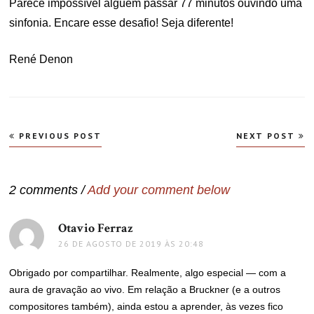
Parece impossível alguém passar 77 minutos ouvindo uma
sinfonia. Encare esse desafio! Seja diferente!
René Denon
Navegação
PREVIOUS POST
NEXT POST
de
Post
2 comments /
Add your comment below
Otavio Ferraz
disse:
26 DE AGOSTO DE 2019 ÀS 20:48
Obrigado por compartilhar. Realmente, algo especial — com a
aura de gravação ao vivo. Em relação a Bruckner (e a outros
compositores também), ainda estou a aprender, às vezes fico