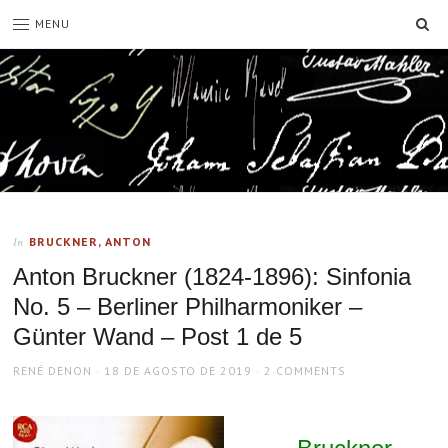
SE
MENU
BRUCKNER, ANTON
In
Anton Bruckner (1824-1896): Sinfonia
No. 5 – Berliner Philharmoniker –
Günter Wand – Post 1 de 5
AUTHOR
POSTED
RENÉ DENON
18 DE AGOSTO DE 2019
2 COMMENTS
ON