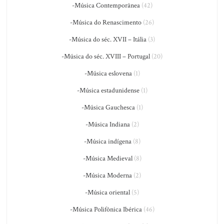
-Música Contemporânea
(42)
-Música do Renascimento
(26)
-Música do séc. XVII – Itália
(3)
-Música do séc. XVIII – Portugal
(20)
-Música eslovena
(1)
-Música estadunidense
(1)
-Música Gauchesca
(1)
-Música Indiana
(2)
-Música indígena
(8)
-Música Medieval
(8)
-Música Moderna
(2)
-Música oriental
(5)
-Música Polifônica Ibérica
(46)