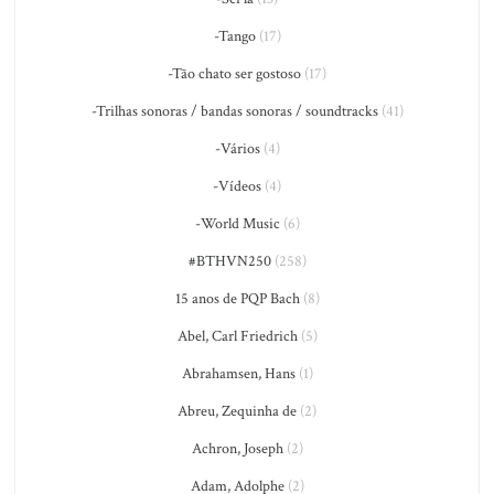
-Tango
(17)
-Tão chato ser gostoso
(17)
-Trilhas sonoras / bandas sonoras / soundtracks
(41)
-Vários
(4)
-Vídeos
(4)
-World Music
(6)
#BTHVN250
(258)
15 anos de PQP Bach
(8)
Abel, Carl Friedrich
(5)
Abrahamsen, Hans
(1)
Abreu, Zequinha de
(2)
Achron, Joseph
(2)
Adam, Adolphe
(2)