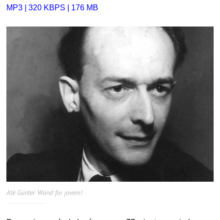
MP3 | 320 KBPS | 176 MB
Até Günter Wand foi jovem!