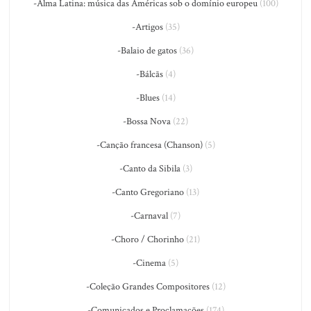
-Alma Latina: música das Américas sob o domínio europeu
(100)
-Artigos
(35)
-Balaio de gatos
(36)
-Bálcãs
(4)
-Blues
(14)
-Bossa Nova
(22)
-Canção francesa (Chanson)
(5)
-Canto da Sibila
(3)
-Canto Gregoriano
(13)
-Carnaval
(7)
-Choro / Chorinho
(21)
-Cinema
(5)
-Coleção Grandes Compositores
(12)
-Comunicados e Proclamações
(174)