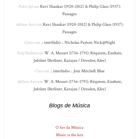
Pedro Ipê
em
Ravi Shankar (1920-2012) & Philip Glass (1937):
Passages
Adilson Assis
em
Ravi Shankar (1920-2012) & Philip Glass (1937):
Passages
Cássio
em
.: interlúdio :. Nicholas Payton: Nick@Night
Raif Haddad
em
W. A. Mozart (1756-1791): Réquiem, Exultate,
Jubilate (Berliner, Karajan / Dresden, Klee)
Cisco
em
.: interlúdio :. Joni Mitchell: Blue
Adilson Assis
em
W. A. Mozart (1756-1791): Réquiem, Exultate,
Jubilate (Berliner, Karajan / Dresden, Klee)
Blogs de Música
O Ser da Música
Music is the key