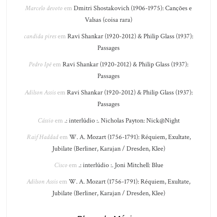
Marcelo devoto
em
Dmitri Shostakovich (1906-1975): Canções e
Valsas (coisa rara)
candida pires
em
Ravi Shankar (1920-2012) & Philip Glass (1937):
Passages
Pedro Ipê
em
Ravi Shankar (1920-2012) & Philip Glass (1937):
Passages
Adilson Assis
em
Ravi Shankar (1920-2012) & Philip Glass (1937):
Passages
Cássio
em
.: interlúdio :. Nicholas Payton: Nick@Night
Raif Haddad
em
W. A. Mozart (1756-1791): Réquiem, Exultate,
Jubilate (Berliner, Karajan / Dresden, Klee)
Cisco
em
.: interlúdio :. Joni Mitchell: Blue
Adilson Assis
em
W. A. Mozart (1756-1791): Réquiem, Exultate,
Jubilate (Berliner, Karajan / Dresden, Klee)