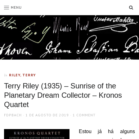
SE
MENU
RILEY, TERRY
In
Terry Riley (1935) – Sunrise of the
Planetary Dream Collector – Kronos
Quartet
AUTHOR
POSTED
FDPBACH
1 DE AGOSTO DE 2019
1 COMMENT
ON
Estou já há alguns