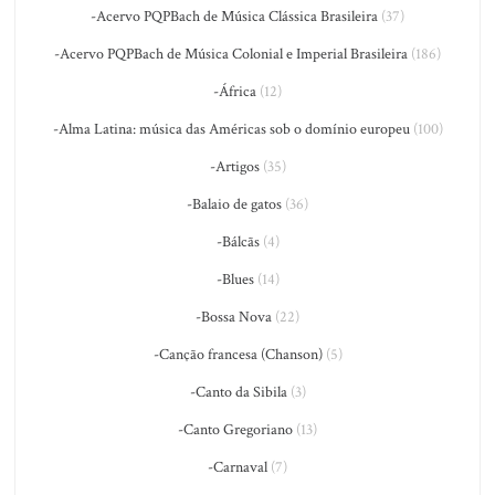
-Acervo PQPBach de Música Clássica Brasileira
(37)
-Acervo PQPBach de Música Colonial e Imperial Brasileira
(186)
-África
(12)
-Alma Latina: música das Américas sob o domínio europeu
(100)
-Artigos
(35)
-Balaio de gatos
(36)
-Bálcãs
(4)
-Blues
(14)
-Bossa Nova
(22)
-Canção francesa (Chanson)
(5)
-Canto da Sibila
(3)
-Canto Gregoriano
(13)
-Carnaval
(7)