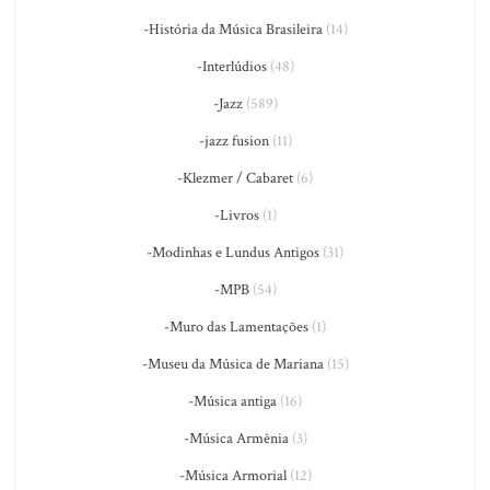
-História da Música Brasileira
(14)
-Interlúdios
(48)
-Jazz
(589)
-jazz fusion
(11)
-Klezmer / Cabaret
(6)
-Livros
(1)
-Modinhas e Lundus Antigos
(31)
-MPB
(54)
-Muro das Lamentações
(1)
-Museu da Música de Mariana
(15)
-Música antiga
(16)
-Música Armênia
(3)
-Música Armorial
(12)