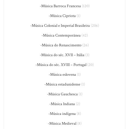
-Música Barroca Francesa
(120)
-Música Cipriota
(1)
-Música Colonial e Imperial Brasileira
(206)
-Música Contemporânea
(42)
-Música do Renascimento
(26)
-Música do séc. XVII – Itália
(3)
-Música do séc. XVIII – Portugal
(20)
-Música eslovena
(1)
-Música estadunidense
(1)
-Música Gauchesca
(1)
-Música Indiana
(2)
-Música indígena
(8)
-Música Medieval
(8)