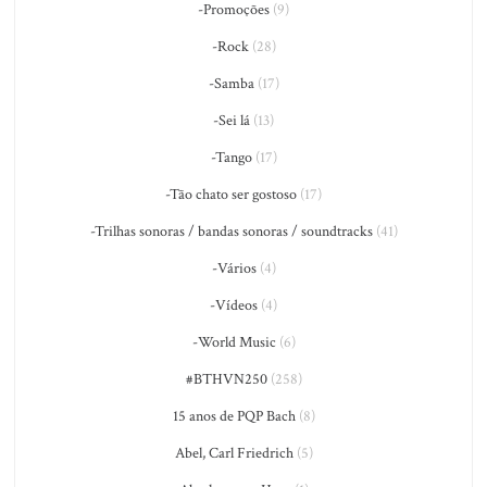
-Promoções
(9)
-Rock
(28)
-Samba
(17)
-Sei lá
(13)
-Tango
(17)
-Tão chato ser gostoso
(17)
-Trilhas sonoras / bandas sonoras / soundtracks
(41)
-Vários
(4)
-Vídeos
(4)
-World Music
(6)
#BTHVN250
(258)
15 anos de PQP Bach
(8)
Abel, Carl Friedrich
(5)