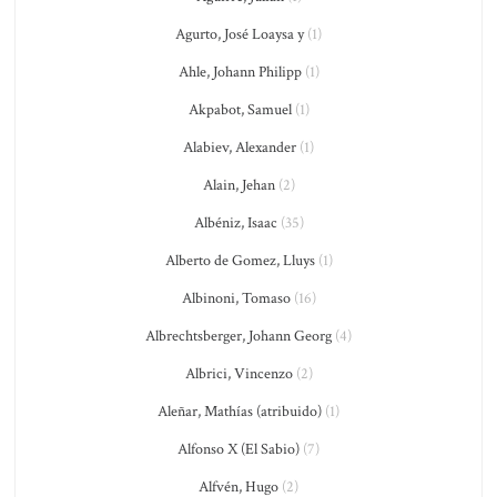
Agurto, José Loaysa y
(1)
Ahle, Johann Philipp
(1)
Akpabot, Samuel
(1)
Alabiev, Alexander
(1)
Alain, Jehan
(2)
Albéniz, Isaac
(35)
Alberto de Gomez, Lluys
(1)
Albinoni, Tomaso
(16)
Albrechtsberger, Johann Georg
(4)
Albrici, Vincenzo
(2)
Aleñar, Mathías (atribuido)
(1)
Alfonso X (El Sabio)
(7)
Alfvén, Hugo
(2)