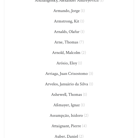
Arkhangelsky, Alexander Andreyevich
(1)
Armando, Jorge
(1)
Armstrong, Kit
(1)
Arnalds, Olafur
(1)
Arne, Thomas
(7)
Arnold, Malcolm
(2)
Arósio, Eloy
(1)
Arriaga, Juan Crisostomo
(3)
Arvelos, Januário da Silva
(1)
Ashewell, Thomas
(1)
Aßmayer, Ignaz
(1)
Assumpção, Isidoro
(2)
Attaignant, Pierre
(4)
Auber, Daniel
(2)