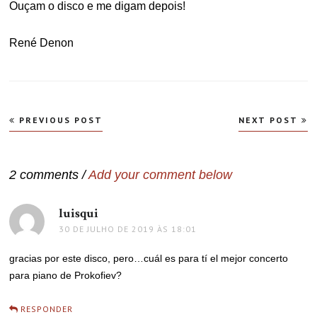
Ouçam o disco e me digam depois!
René Denon
Navegação
PREVIOUS POST
NEXT POST
de
Post
2 comments /
Add your comment below
luisqui
disse:
30 DE JULHO DE 2019 ÀS 18:01
gracias por este disco, pero…cuál es para tí el mejor concerto
para piano de Prokofiev?
RESPONDER