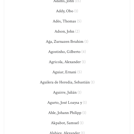
Adams, John
(15)
Addy, Obo
(1)
Adès, Thomas
(5)
Adson, John
(2)
Ağa, Zurnazen Ibrahim
(1)
Agostinho, Gilberto
(4)
Agricola, Alexander
(1)
Aguiar, Ernani
(5)
Aguilera de Heredia, Sebastián
(1)
Aguirre, Julián
(1)
Agurto, José Loaysa y
(1)
Ahle, Johann Philipp
(1)
Akpabot, Samuel
(1)
Alabiev, Alexander
(1)