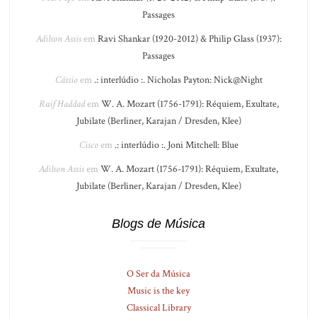
Passages
Adilson Assis
em
Ravi Shankar (1920-2012) & Philip Glass (1937):
Passages
Cássio
em
.: interlúdio :. Nicholas Payton: Nick@Night
Raif Haddad
em
W. A. Mozart (1756-1791): Réquiem, Exultate,
Jubilate (Berliner, Karajan / Dresden, Klee)
Cisco
em
.: interlúdio :. Joni Mitchell: Blue
Adilson Assis
em
W. A. Mozart (1756-1791): Réquiem, Exultate,
Jubilate (Berliner, Karajan / Dresden, Klee)
Blogs de Música
O Ser da Música
Music is the key
Classical Library