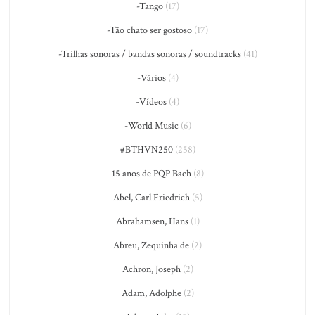
-Tango
(17)
-Tão chato ser gostoso
(17)
-Trilhas sonoras / bandas sonoras / soundtracks
(41)
-Vários
(4)
-Vídeos
(4)
-World Music
(6)
#BTHVN250
(258)
15 anos de PQP Bach
(8)
Abel, Carl Friedrich
(5)
Abrahamsen, Hans
(1)
Abreu, Zequinha de
(2)
Achron, Joseph
(2)
Adam, Adolphe
(2)