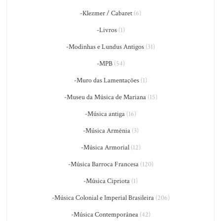
-Klezmer / Cabaret
(6)
-Livros
(1)
-Modinhas e Lundus Antigos
(31)
-MPB
(54)
-Muro das Lamentações
(1)
-Museu da Música de Mariana
(15)
-Música antiga
(16)
-Música Armênia
(3)
-Música Armorial
(12)
-Música Barroca Francesa
(120)
-Música Cipriota
(1)
-Música Colonial e Imperial Brasileira
(206)
-Música Contemporânea
(42)