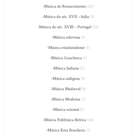
-Música do Renascimento
(26)
-Música do séc. XVII – Itália
(3)
-Música do séc. XVIII – Portugal
(20)
-Música eslovena
(1)
-Música estadunidense
(1)
-Música Gauchesca
(1)
-Música Indiana
(2)
-Música indígena
(8)
-Música Medieval
(8)
-Música Moderna
(2)
-Música oriental
(5)
-Música Polifônica Ibérica
(46)
-Música Rara Brasileira
(3)