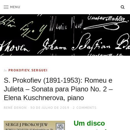
SE
MENU
PROKOFIEV, SERGUEI
In
S. Prokofiev (1891-1953): Romeu e
Julieta – Sonata para Piano No. 2 –
Elena Kuschnerova, piano
AUTHOR
POSTED
RENÉ DENON
30 DE JULHO DE 2019
2 COMMENTS
ON
Um disco