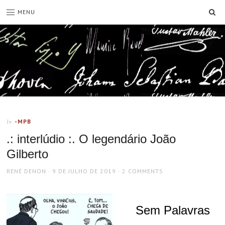
SE
MENU
-MPB
In
.: interlúdio :. O legendário João
Gilberto
AUTHOR
POSTED
RENÉ DENON
9 DE JULHO DE 2019
2 COMMENTS
ON
Sem Palavras