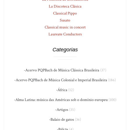
La Discoteca Clásica
Classical Pippo
Susato
Classical music in concert
Laureate Conductors
Categorias
-Acervo PQPBach de Música Clássica Brasileira
(37)
-Acervo PQPBach de Música Colonial e Imperial Brasileira
(186)
-África
(12)
-Alma Latina: música das Américas sob o domínio europeu
(100)
-Artigos
(35)
-Balaio de gatos
(36)
-Bálcãs
(4)