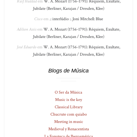
Raif Haddad
em
W. A. Mozart (1756-1791): Réquiem, Exultate,
Jubilate (Berliner, Karajan / Dresden, Klee)
Cisco
em
.: interlúdio :. Joni Mitchell: Blue
Adilson Assis
em
W. A. Mozart (1756-1791): Réquiem, Exultate,
Jubilate (Berliner, Karajan / Dresden, Klee)
José Eduardo
em
W. A. Mozart (1756-1791): Réquiem, Exultate,
Jubilate (Berliner, Karajan / Dresden, Klee)
Blogs de Música
O Ser da Música
Music is the key
Classical Library
Chucrute com quiabo
Meeting in music
Medieval y Renacentista
La Fonoteca de Iberoamérica