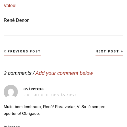
Valeu!
René Denon
Navegação
PREVIOUS POST
NEXT POST
de
Post
2 comments /
Add your comment below
avicenna
disse:
9 DE JULHO DE 2019 ÀS 20:33
Muito bem lembrado, René! Para variar, V. Sa. é sempre
oportuno! Obrigado,
Avicenna