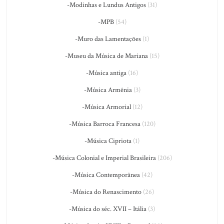
-Modinhas e Lundus Antigos
(31)
-MPB
(54)
-Muro das Lamentações
(1)
-Museu da Música de Mariana
(15)
-Música antiga
(16)
-Música Armênia
(3)
-Música Armorial
(12)
-Música Barroca Francesa
(120)
-Música Cipriota
(1)
-Música Colonial e Imperial Brasileira
(206)
-Música Contemporânea
(42)
-Música do Renascimento
(26)
-Música do séc. XVII – Itália
(3)