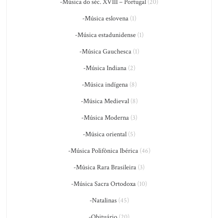
-Música do séc. XVIII – Portugal
(20)
-Música eslovena
(1)
-Música estadunidense
(1)
-Música Gauchesca
(1)
-Música Indiana
(2)
-Música indígena
(8)
-Música Medieval
(8)
-Música Moderna
(3)
-Música oriental
(5)
-Música Polifônica Ibérica
(46)
-Música Rara Brasileira
(3)
-Música Sacra Ortodoxa
(10)
-Natalinas
(45)
-Obituário
(20)