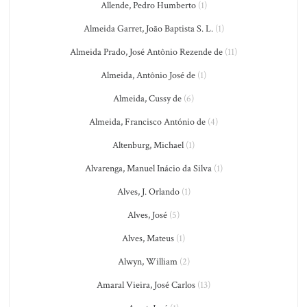
Allende, Pedro Humberto
(1)
Almeida Garret, João Baptista S. L.
(1)
Almeida Prado, José Antônio Rezende de
(11)
Almeida, Antônio José de
(1)
Almeida, Cussy de
(6)
Almeida, Francisco António de
(4)
Altenburg, Michael
(1)
Alvarenga, Manuel Inácio da Silva
(1)
Alves, J. Orlando
(1)
Alves, José
(5)
Alves, Mateus
(1)
Alwyn, William
(2)
Amaral Vieira, José Carlos
(13)