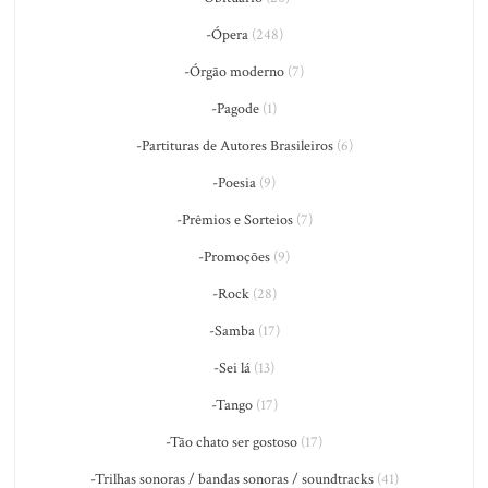
-Ópera
(248)
-Órgão moderno
(7)
-Pagode
(1)
-Partituras de Autores Brasileiros
(6)
-Poesia
(9)
-Prêmios e Sorteios
(7)
-Promoções
(9)
-Rock
(28)
-Samba
(17)
-Sei lá
(13)
-Tango
(17)
-Tão chato ser gostoso
(17)
-Trilhas sonoras / bandas sonoras / soundtracks
(41)