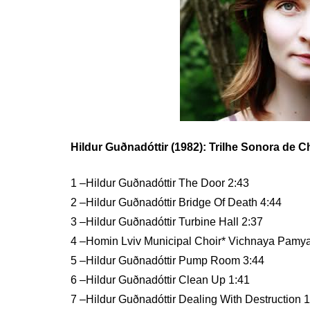
Hildur Guðnadóttir (1982): Trilhe Sonora de 
1 –Hildur Guðnadóttir The Door 2:43
2 –Hildur Guðnadóttir Bridge Of Death 4:44
3 –Hildur Guðnadóttir Turbine Hall 2:37
4 –Homin Lviv Municipal Choir* Vichnaya Pamya
5 –Hildur Guðnadóttir Pump Room 3:44
6 –Hildur Guðnadóttir Clean Up 1:41
7 –Hildur Guðnadóttir Dealing With Destruction 