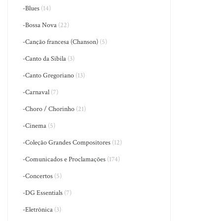
-Blues
(14)
-Bossa Nova
(22)
-Canção francesa (Chanson)
(5)
-Canto da Sibila
(3)
-Canto Gregoriano
(13)
-Carnaval
(7)
-Choro / Chorinho
(21)
-Cinema
(5)
-Coleção Grandes Compositores
(12)
-Comunicados e Proclamações
(174)
-Concertos
(5)
-DG Essentials
(7)
-Eletrônica
(3)