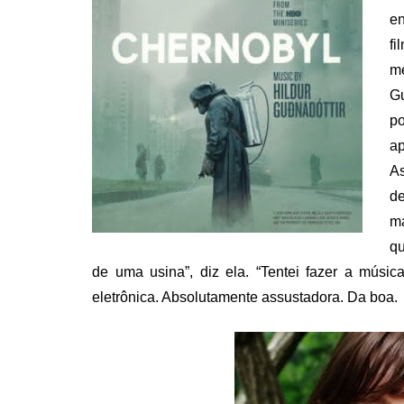
e
fi
m
Gu
po
ap
As
de
ma
qu
de uma usina”, diz ela. “Tentei fazer a música
eletrônica. Absolutamente assustadora. Da boa.