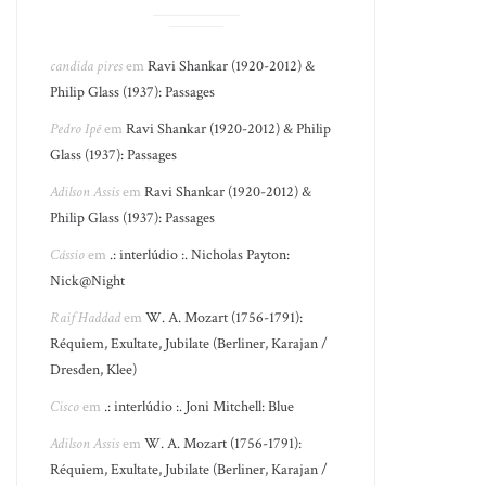
candida pires
em
Ravi Shankar (1920-2012) &
Philip Glass (1937): Passages
Pedro Ipê
em
Ravi Shankar (1920-2012) & Philip
Glass (1937): Passages
Adilson Assis
em
Ravi Shankar (1920-2012) &
Philip Glass (1937): Passages
Cássio
em
.: interlúdio :. Nicholas Payton:
Nick@Night
Raif Haddad
em
W. A. Mozart (1756-1791):
Réquiem, Exultate, Jubilate (Berliner, Karajan /
Dresden, Klee)
Cisco
em
.: interlúdio :. Joni Mitchell: Blue
Adilson Assis
em
W. A. Mozart (1756-1791):
Réquiem, Exultate, Jubilate (Berliner, Karajan /