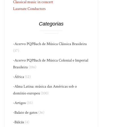
Classical music in concert
Laureate Conductors
Categorias
-Acervo PQPBach de Música Clássica Brasileira
(37)
-Acervo PQPBach de Música Colonial e Imperial
Brasileira
(186)
-África
(12)
-Alma Latina: música das Américas sob o
domínio europeu
(100)
-Artigos
(35)
-Balaio de gatos
(36)
-Bálcãs
(4)