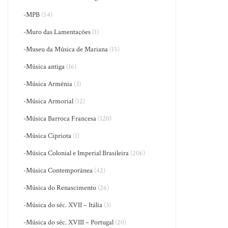
-MPB
(54)
-Muro das Lamentações
(1)
-Museu da Música de Mariana
(15)
-Música antiga
(16)
-Música Armênia
(3)
-Música Armorial
(12)
-Música Barroca Francesa
(120)
-Música Cipriota
(1)
-Música Colonial e Imperial Brasileira
(206)
-Música Contemporânea
(42)
-Música do Renascimento
(26)
-Música do séc. XVII – Itália
(3)
-Música do séc. XVIII – Portugal
(20)