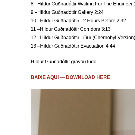
8 –Hildur Guðnadóttir Waiting For The Engineer 
9 –Hildur Guðnadóttir Gallery 2:24
10 –Hildur Guðnadóttir 12 Hours Before 2:32
11 –Hildur Guðnadóttir Corridors 3:13
12 –Hildur Guðnadóttir Líður (Chernobyl Version)
13 –Hildur Guðnadóttir Evacuation 4:44
Hildur Guðnadóttir gravou tudo.
BAIXE AQUI — DOWNLOAD HERE