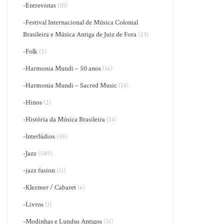
-Entrevistas
(10)
-Festival Internacional de Música Colonial
Brasileira e Música Antiga de Juiz de Fora
(23)
-Folk
(5)
-Harmonia Mundi – 50 anos
(16)
-Harmonia Mundi – Sacred Music
(14)
-Hinos
(2)
-História da Música Brasileira
(14)
-Interlúdios
(48)
-Jazz
(589)
-jazz fusion
(11)
-Klezmer / Cabaret
(6)
-Livros
(1)
-Modinhas e Lundus Antigos
(31)