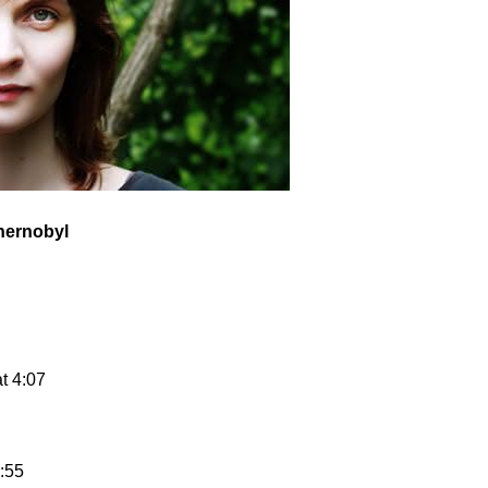
Chernobyl
t 4:07
1:55