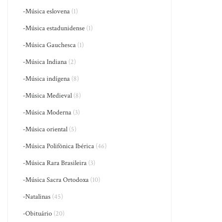
-Música eslovena
(1)
-Música estadunidense
(1)
-Música Gauchesca
(1)
-Música Indiana
(2)
-Música indígena
(8)
-Música Medieval
(8)
-Música Moderna
(3)
-Música oriental
(5)
-Música Polifônica Ibérica
(46)
-Música Rara Brasileira
(3)
-Música Sacra Ortodoxa
(10)
-Natalinas
(45)
-Obituário
(20)