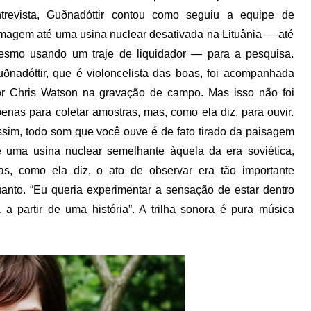
ntrevista, Guðnadóttir contou como seguiu a equipe de
lmagem até uma usina nuclear desativada na Lituânia — até
esmo usando um traje de liquidador — para a pesquisa.
ðnadóttir, que é violoncelista das boas, foi acompanhada
r Chris Watson na gravação de campo. Mas isso não foi
enas para coletar amostras, mas, como ela diz, para ouvir.
sim, todo som que você ouve é de fato tirado da paisagem
 uma usina nuclear semelhante àquela da era soviética,
s, como ela diz, o ato de observar era tão importante
anto. “Eu queria experimentar a sensação de estar dentro
 a partir de uma história”. A trilha sonora é pura música