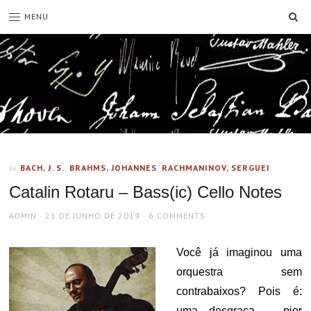
SE
MENU
BACH, J. S.
,
BRAHMS, JOHANNES
,
RACHMANINOV, SERGUEI
In
Catalin Rotaru – Bass(ic) Cello Notes
AUTHOR
POSTED
ADMIN
21 DE JUNHO DE 2019
6 COMMENTS
ON
Você já imaginou uma
orquestra sem
contrabaixos? Pois é:
uma desgraça – pior