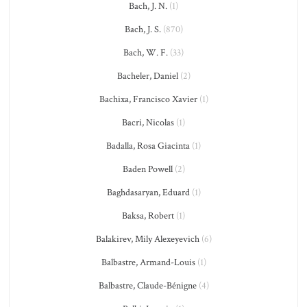
Bach, J. N.
(1)
Bach, J. S.
(870)
Bach, W. F.
(33)
Bacheler, Daniel
(2)
Bachixa, Francisco Xavier
(1)
Bacri, Nicolas
(1)
Badalla, Rosa Giacinta
(1)
Baden Powell
(2)
Baghdasaryan, Eduard
(1)
Baksa, Robert
(1)
Balakirev, Mily Alexeyevich
(6)
Balbastre, Armand-Louis
(1)
Balbastre, Claude-Bénigne
(4)