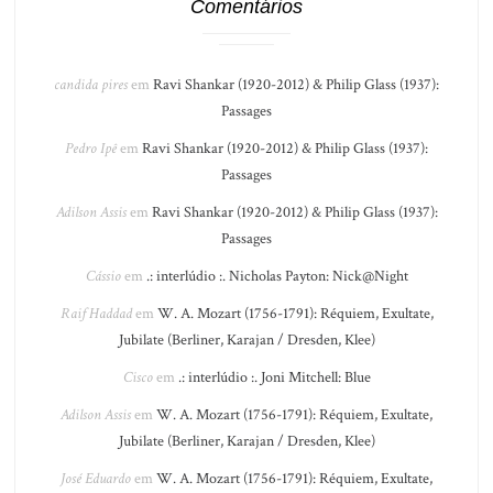
Comentários
candida pires
em
Ravi Shankar (1920-2012) & Philip Glass (1937):
Passages
Pedro Ipê
em
Ravi Shankar (1920-2012) & Philip Glass (1937):
Passages
Adilson Assis
em
Ravi Shankar (1920-2012) & Philip Glass (1937):
Passages
Cássio
em
.: interlúdio :. Nicholas Payton: Nick@Night
Raif Haddad
em
W. A. Mozart (1756-1791): Réquiem, Exultate,
Jubilate (Berliner, Karajan / Dresden, Klee)
Cisco
em
.: interlúdio :. Joni Mitchell: Blue
Adilson Assis
em
W. A. Mozart (1756-1791): Réquiem, Exultate,
Jubilate (Berliner, Karajan / Dresden, Klee)
José Eduardo
em
W. A. Mozart (1756-1791): Réquiem, Exultate,