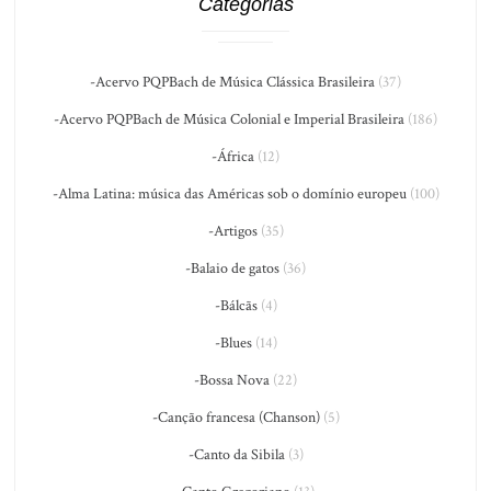
Categorias
-Acervo PQPBach de Música Clássica Brasileira
(37)
-Acervo PQPBach de Música Colonial e Imperial Brasileira
(186)
-África
(12)
-Alma Latina: música das Américas sob o domínio europeu
(100)
-Artigos
(35)
-Balaio de gatos
(36)
-Bálcãs
(4)
-Blues
(14)
-Bossa Nova
(22)
-Canção francesa (Chanson)
(5)
-Canto da Sibila
(3)