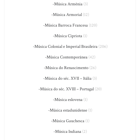
-Música Armênia
(3)
-Música Armorial
(12)
-Música Barroca Francesa
(120)
-Música Cipriota
(1)
-Música Colonial e Imperial Brasileira
(206)
-Música Contemporânea
(42)
-Música do Renascimento
(26)
-Música do séc. XVII – Itália
(3)
-Música do séc. XVIII – Portugal
(20)
-Música eslovena
(1)
-Música estadunidense
(1)
-Música Gauchesca
(1)
-Música Indiana
(2)