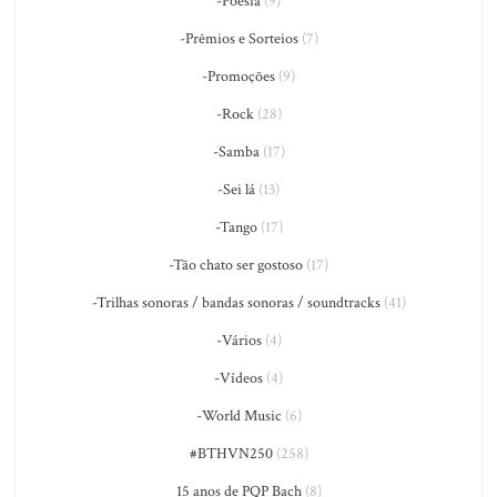
-Poesia
(9)
-Prêmios e Sorteios
(7)
-Promoções
(9)
-Rock
(28)
-Samba
(17)
-Sei lá
(13)
-Tango
(17)
-Tão chato ser gostoso
(17)
-Trilhas sonoras / bandas sonoras / soundtracks
(41)
-Vários
(4)
-Vídeos
(4)
-World Music
(6)
#BTHVN250
(258)
15 anos de PQP Bach
(8)