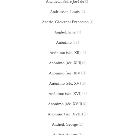
Anchieta, Padre José de
(2)
Andriessen, Louis
(2)
Anerio, Giovanni Francesco
(1)
Anghel, Irinel
(1)
Anônimo
(38)
Anônimo (séc. XII)
(2)
Anônimo (séc. XIII)
(5)
Anônimo (séc. XIV)
(1)
Anônimo (séc. XV)
(5)
Anônimo (séc. XVI)
(6)
Anônimo (séc. XVII)
(6)
Anônimo (séc. XVIII)
(1)
Antheil, George
(2)
Antico, Andrea
(1)