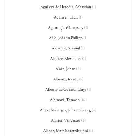
Aguilera de Heredia, Sebastián
(1)
Aguirre, Julián
(1)
Agurto, José Loaysa y
(1)
Ahle, Johann Philipp
(1)
Akpabot, Samuel
(1)
Alabiev, Alexander
(1)
Alain, Jehan
(2)
Albéniz, Isaac
(35)
Alberto de Gomez, Lluys
(1)
Albinoni, Tomaso
(16)
Albrechtsberger, Johann Georg
(4)
Albrici, Vincenzo
(2)
Aleñar, Mathías (atribuido)
(1)