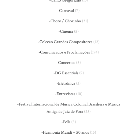
-Canto Gregoriano
(13)
-Carnaval
(7)
-Choro / Chorinho
(21)
-Cinema
(5)
-Coleção Grandes Compositores
(12)
-Comunicados e Proclamações
(174)
-Concertos
(5)
-DG Essentials
(7)
-Eletrônica
(3)
-Entrevistas
(10)
-Festival Internacional de Música Colonial Brasileira e Música
Antiga de Juiz de Fora
(23)
-Folk
(5)
-Harmonia Mundi – 50 anos
(16)