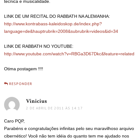
tecnica e musicalidade.
LINK DE UM RECITAL DO RABBATH NA ALEMANHA:
http://www.kontrabass-kaleidoskop.de/index.php?
language=de&hauptrubrik=2008&subrubrik=videos&id=34
LINK DE RABBATH NO YOUTUBE:
http://www.youtube.com/watch?v=RBGa3D67Dkc&feature=related
Otima postagem !!!!
RESPONDER
Vinicius
disse:
2 DE ABRIL DE 2011 ÀS 14:17
Caro PQP,
Parabéns e congratulações infinitas pelo seu maravilhoso arquivo
cibernético! Você não tem idéia do quanto tem me ajudado nos