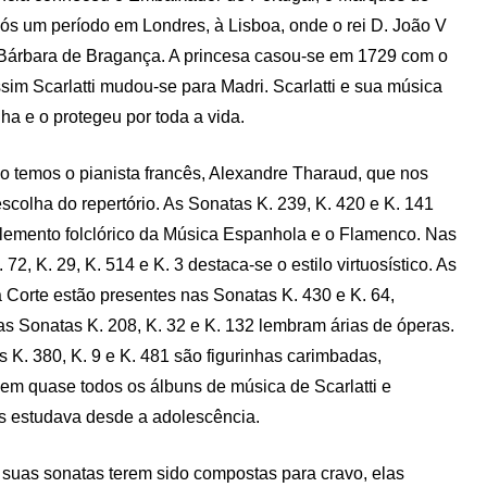
ós um período em Londres, à Lisboa, onde o rei D. João V
 Bárbara de Bragança. A princesa casou-se em 1729 com o
sim Scarlatti mudou-se para Madri. Scarlatti e sua música
ha e o protegeu por toda a vida.
o temos o pianista francês, Alexandre Tharaud, que nos
escolha do repertório. As Sonatas K. 239, K. 420 e K. 141
lemento folclórico da Música Espanhola e o Flamenco. Nas
72, K. 29, K. 514 e K. 3 destaca-se o estilo virtuosístico. As
Corte estão presentes nas Sonatas K. 430 e K. 64,
s Sonatas K. 208, K. 32 e K. 132 lembram árias de óperas.
 K. 380, K. 9 e K. 481 são figurinhas carimbadas,
m quase todos os álbuns de música de Scarlatti e
s estudava desde a adolescência.
suas sonatas terem sido compostas para cravo, elas