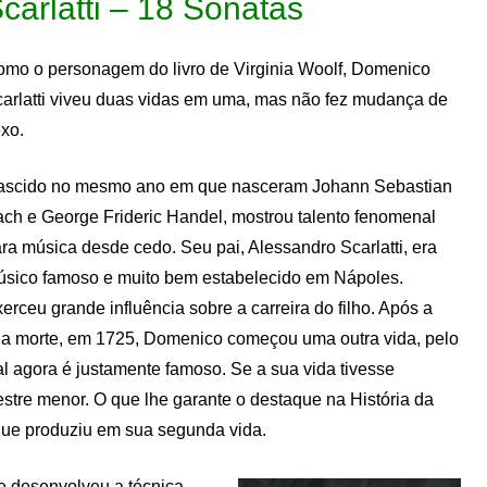
carlatti – 18 Sonatas
mo o personagem do livro de Virginia Woolf, Domenico
arlatti viveu duas vidas em uma, mas não fez mudança de
xo.
ascido no mesmo ano em que nasceram Johann Sebastian
ch e George Frideric Handel, mostrou talento fenomenal
ra música desde cedo. Seu pai, Alessandro Scarlatti, era
sico famoso e muito bem estabelecido em Nápoles.
erceu grande influência sobre a carreira do filho. Após a
a morte, em 1725, Domenico começou uma outra vida, pelo
l agora é justamente famoso. Se a sua vida tivesse
estre menor. O que lhe garante o destaque na História da
que produziu em sua segunda vida.
e desenvolveu a técnica