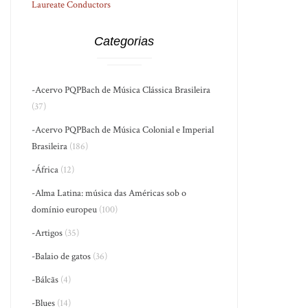
Laureate Conductors
Categorias
-Acervo PQPBach de Música Clássica Brasileira
(37)
-Acervo PQPBach de Música Colonial e Imperial
Brasileira
(186)
-África
(12)
-Alma Latina: música das Américas sob o
domínio europeu
(100)
-Artigos
(35)
-Balaio de gatos
(36)
-Bálcãs
(4)
-Blues
(14)