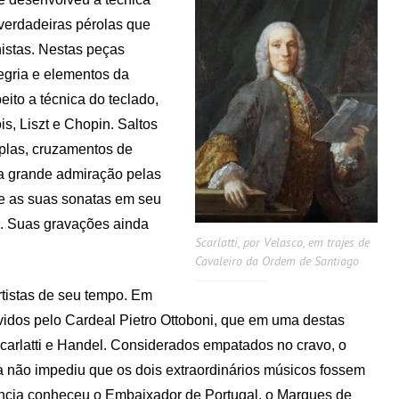
erdadeiras pérolas que
nistas. Nestas peças
egria e elementos da
eito a técnica do teclado,
is, Liszt e Chopin. Saltos
plas, cruzamentos de
ha grande admiração pelas
e as suas sonatas em seu
o. Suas gravações ainda
Scarlatti, por Velasco, em trajes de
Cavaleiro da Ordem de Santiago
rtistas de seu tempo. Em
idos pelo Cardeal Pietro Ottoboni, que em uma destas
Scarlatti e Handel. Considerados empatados no cravo, o
a não impediu que os dois extraordinários músicos fossem
vência conheceu o Embaixador de Portugal, o Marques de