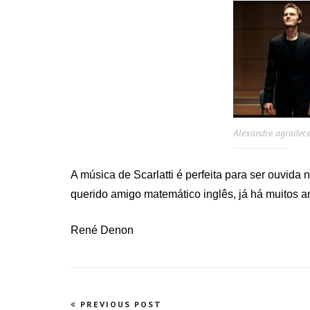
Alexandre agradece
A música de Scarlatti é perfeita para ser ouvi
querido amigo matemático inglês, já há muitos a
René Denon
Navegação
PREVIOUS POST