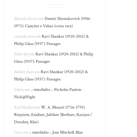
Marcelo devoto
em
Dmitri Shostakovich (1906-
1975): Canções e Valsas (coisa rara)
candida pires
em
Ravi Shankar (1920-2012) &
Philip Glass (1937): Passages
Pedro Ipê
em
Ravi Shankar (1920-2012) & Philip
Glass (1937): Passages
Adilson Assis
em
Ravi Shankar (1920-2012) &
Philip Glass (1937): Passages
Cássio
em
.: interlúdio :. Nicholas Payton:
Nick@Night
Raif Haddad
em
W. A. Mozart (1756-1791):
Réquiem, Exultate, Jubilate (Berliner, Karajan /
Dresden, Klee)
Cisco
em
.: interlúdio :. Joni Mitchell: Blue