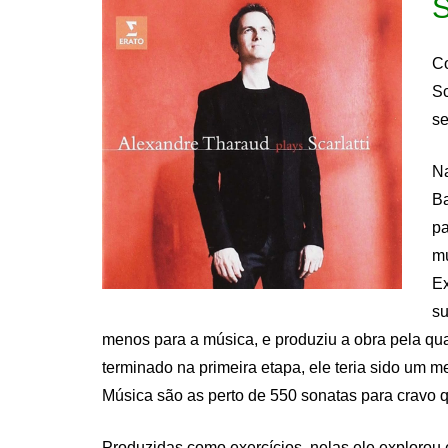
S
Co
Sc
se
N
Ba
pa
mú
Ex
su
menos para a música, e produziu a obra pela qua
terminado na primeira etapa, ele teria sido um m
Música são as perto de 550 sonatas para cravo 
Produzidas como exercícios, nelas ele explorou 