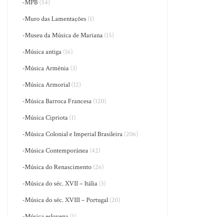
-MPB
(54)
-Muro das Lamentações
(1)
-Museu da Música de Mariana
(15)
-Música antiga
(16)
-Música Armênia
(3)
-Música Armorial
(12)
-Música Barroca Francesa
(120)
-Música Cipriota
(1)
-Música Colonial e Imperial Brasileira
(206)
-Música Contemporânea
(42)
-Música do Renascimento
(26)
-Música do séc. XVII – Itália
(3)
-Música do séc. XVIII – Portugal
(20)
-Música eslovena
(1)