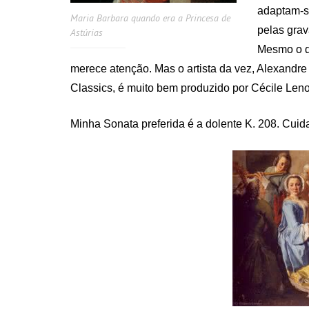
adaptam-s
Maria Barbara quando era a Princesa de
pelas gra
Astúrias
Mesmo o d
merece atenção. Mas o artista da vez, Alexandre
Classics, é muito bem produzido por Cécile Lenoi
Minha Sonata preferida é a dolente K. 208. Cuida