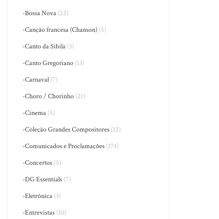
-Bossa Nova
(22)
-Canção francesa (Chanson)
(5)
-Canto da Sibila
(3)
-Canto Gregoriano
(13)
-Carnaval
(7)
-Choro / Chorinho
(21)
-Cinema
(5)
-Coleção Grandes Compositores
(12)
-Comunicados e Proclamações
(174)
-Concertos
(5)
-DG Essentials
(7)
-Eletrônica
(3)
-Entrevistas
(10)