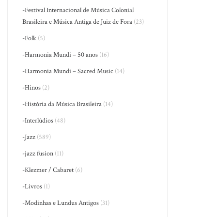
-Festival Internacional de Música Colonial
Brasileira e Música Antiga de Juiz de Fora
(23)
-Folk
(5)
-Harmonia Mundi – 50 anos
(16)
-Harmonia Mundi – Sacred Music
(14)
-Hinos
(2)
-História da Música Brasileira
(14)
-Interlúdios
(48)
-Jazz
(589)
-jazz fusion
(11)
-Klezmer / Cabaret
(6)
-Livros
(1)
-Modinhas e Lundus Antigos
(31)