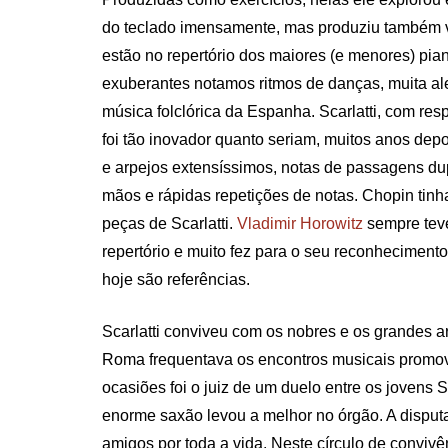
do teclado imensamente, mas produziu também v
estão no repertório dos maiores (e menores) pia
exuberantes notamos ritmos de danças, muita al
música folclórica da Espanha. Scarlatti, com resp
foi tão inovador quanto seriam, muitos anos depo
e arpejos extensíssimos, notas de passagens du
mãos e rápidas repetições de notas. Chopin tin
peças de Scarlatti.
Vladimir Horowitz
sempre tev
repertório e muito fez para o seu reconheciment
hoje são referências.
Scarlatti conviveu com os nobres e os grandes a
Roma frequentava os encontros musicais promov
ocasiões foi o juiz de um duelo entre os jovens 
enorme saxão levou a melhor no órgão. A disput
amigos por toda a vida. Neste círculo de convi