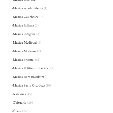
-Música estadunidense
(1)
-Música Gauchesca
(1)
-Música Indiana
(2)
-Música indígena
(8)
-Música Medieval
(8)
-Música Moderna
(2)
-Música oriental
(5)
-Música Polifônica Ibérica
(46)
-Música Rara Brasileira
(3)
-Música Sacra Ortodoxa
(10)
-Natalinas
(45)
-Obituário
(20)
-Ópera
(248)