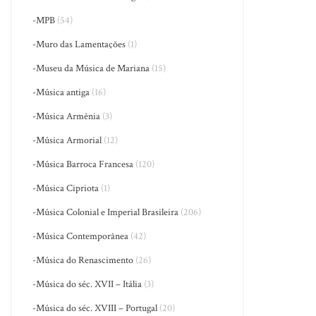
-MPB
(54)
-Muro das Lamentações
(1)
-Museu da Música de Mariana
(15)
-Música antiga
(16)
-Música Armênia
(3)
-Música Armorial
(12)
-Música Barroca Francesa
(120)
-Música Cipriota
(1)
-Música Colonial e Imperial Brasileira
(206)
-Música Contemporânea
(42)
-Música do Renascimento
(26)
-Música do séc. XVII – Itália
(3)
-Música do séc. XVIII – Portugal
(20)