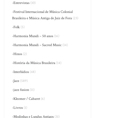
-Entrevistas
(10)
-Festival Internacional de Música Colonial
Brasileira e Música Antiga de Juiz de Fora
(23)
-Folk
(5)
-Harmonia Mundi – 50 anos
(16)
-Harmonia Mundi – Sacred Music
(14)
-Hinos
(2)
-História da Música Brasileira
(14)
-Interlúdios
(48)
-Jazz
(589)
-jazz fusion
(11)
-Klezmer / Cabaret
(6)
-Livros
(1)
-Modinhas e Lundus Antigos
(31)