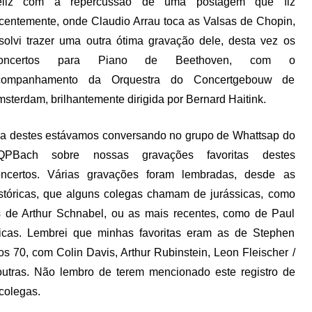
eliz com a repercussão de uma postagem que fiz
centemente, onde Claudio Arrau toca as Valsas de Chopin,
solvi trazer uma outra ótima gravação dele, desta vez os
oncertos para Piano de Beethoven, com o
companhamento da Orquestra do Concertgebouw de
sterdam, brilhantemente dirigida por Bernard Haitink.
a destes estávamos conversando no grupo de Whattsap do
QPBach sobre nossas gravações favoritas destes
oncertos. Várias gravações foram lembradas, desde as
stóricas, que alguns colegas chamam de jurássicas, como
 de Arthur Schnabel, ou as mais recentes, como de Paul
ticas. Lembrei que minhas favoritas eram as de Stephen
s 70, com Colin Davis, Arthur Rubinstein, Leon Fleischer /
e outras. Não lembro de terem mencionado este registro de
colegas.