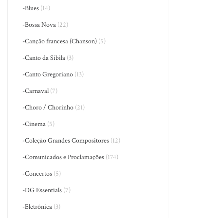
-Blues
(14)
-Bossa Nova
(22)
-Canção francesa (Chanson)
(5)
-Canto da Sibila
(3)
-Canto Gregoriano
(13)
-Carnaval
(7)
-Choro / Chorinho
(21)
-Cinema
(5)
-Coleção Grandes Compositores
(12)
-Comunicados e Proclamações
(174)
-Concertos
(5)
-DG Essentials
(7)
-Eletrônica
(3)