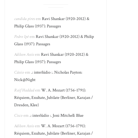
candida pires
em
Ravi Shankar (1920-2012) &
Philip Glass (1937): Passages
Pedro Ipê
em
Ravi Shankar (1920-2012) & Philip
Glass (1937): Passages
Adilson Assis
em
Ravi Shankar (1920-2012) &
Philip Glass (1937): Passages
Cássio
em
.: interlúdio :. Nicholas Payton:
Nick@Night
Raif Haddad
em
W. A. Mozart (1756-1791):
Réquiem, Exultate, Jubilate (Berliner, Karajan /
Dresden, Klee)
Cisco
em
.: interlúdio :. Joni Mitchell: Blue
Adilson Assis
em
W. A. Mozart (1756-1791):
Réquiem, Exultate, Jubilate (Berliner, Karajan /