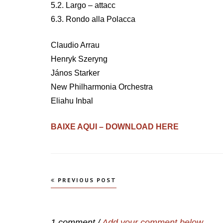
5.2. Largo – attacc
6.3. Rondo alla Polacca
Claudio Arrau
Henryk Szeryng
János Starker
New Philharmonia Orchestra
Eliahu Inbal
BAIXE AQUI – DOWNLOAD HERE
Navegação
PREVIOUS POST
de
Post
1 comment /
Add your comment below