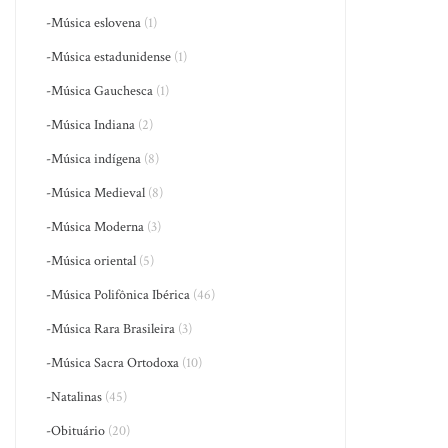
-Música eslovena
(1)
-Música estadunidense
(1)
-Música Gauchesca
(1)
-Música Indiana
(2)
-Música indígena
(8)
-Música Medieval
(8)
-Música Moderna
(3)
-Música oriental
(5)
-Música Polifônica Ibérica
(46)
-Música Rara Brasileira
(3)
-Música Sacra Ortodoxa
(10)
-Natalinas
(45)
-Obituário
(20)