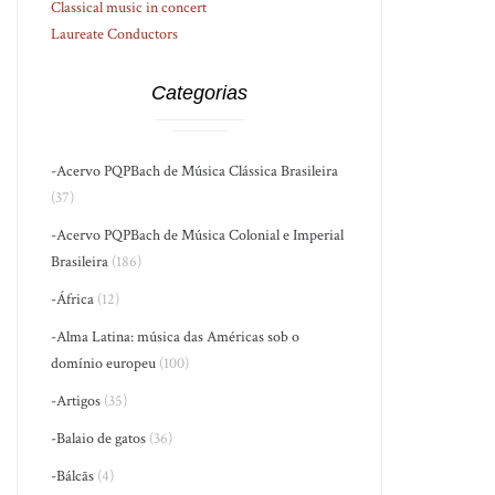
Classical music in concert
Laureate Conductors
Categorias
-Acervo PQPBach de Música Clássica Brasileira
(37)
-Acervo PQPBach de Música Colonial e Imperial
Brasileira
(186)
-África
(12)
-Alma Latina: música das Américas sob o
domínio europeu
(100)
-Artigos
(35)
-Balaio de gatos
(36)
-Bálcãs
(4)