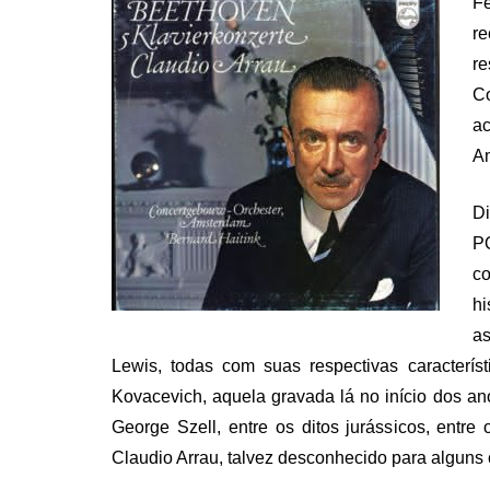
F
re
re
C
a
Am
Di
P
c
hi
as
Lewis, todas com suas respectivas caracterís
Kovacevich, aquela gravada lá no início dos ano
George Szell, entre os ditos jurássicos, entr
Claudio Arrau, talvez desconhecido para alguns 