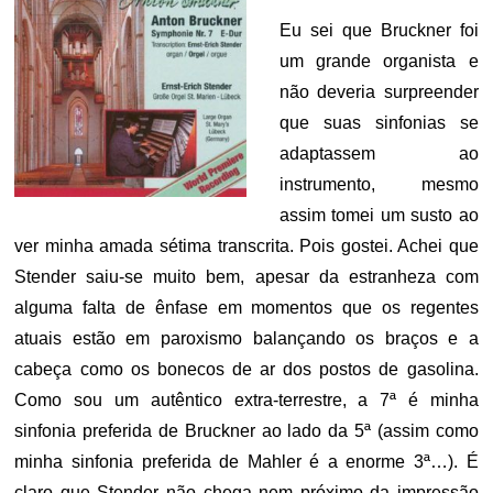
Eu sei que Bruckner foi
um grande organista e
não deveria surpreender
que suas sinfonias se
adaptassem ao
instrumento, mesmo
assim tomei um susto ao
ver minha amada sétima transcrita. Pois gostei. Achei que
Stender saiu-se muito bem, apesar da estranheza com
alguma falta de ênfase em momentos que os regentes
atuais estão em paroxismo balançando os braços e a
cabeça como os bonecos de ar dos postos de gasolina.
Como sou um autêntico extra-terrestre, a 7ª é minha
sinfonia preferida de Bruckner ao lado da 5ª (assim como
minha sinfonia preferida de Mahler é a enorme 3ª…). É
claro que Stender não chega nem próximo da impressão