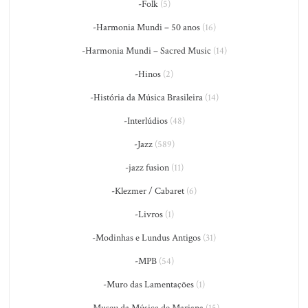
-Folk
(5)
-Harmonia Mundi – 50 anos
(16)
-Harmonia Mundi – Sacred Music
(14)
-Hinos
(2)
-História da Música Brasileira
(14)
-Interlúdios
(48)
-Jazz
(589)
-jazz fusion
(11)
-Klezmer / Cabaret
(6)
-Livros
(1)
-Modinhas e Lundus Antigos
(31)
-MPB
(54)
-Muro das Lamentações
(1)
-Museu da Música de Mariana
(15)