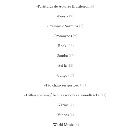
-Partituras de Autores Brasileiros
(6)
-Poesia
(9)
-Prêmios e Sorteios
(7)
-Promoções
(9)
-Rock
(28)
-Samba
(17)
-Sei lá
(13)
-Tango
(17)
-Tão chato ser gostoso
(17)
-Trilhas sonoras / bandas sonoras / soundtracks
(41)
-Vários
(4)
-Vídeos
(4)
-World Music
(6)