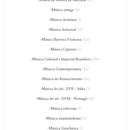
-Música antiga
(16)
-Música Armênia
(3)
-Música Armorial
(12)
-Música Barroca Francesa
(120)
-Música Cipriota
(1)
-Música Colonial e Imperial Brasileira
(206)
-Música Contemporânea
(42)
-Música do Renascimento
(26)
-Música do séc. XVII – Itália
(3)
-Música do séc. XVIII – Portugal
(20)
-Música eslovena
(1)
-Música estadunidense
(1)
-Música Gauchesca
(1)