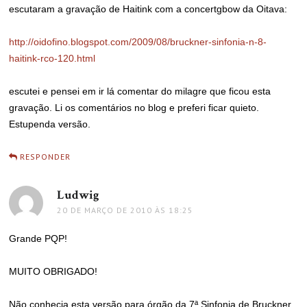
escutaram a gravação de Haitink com a concertgbow da Oitava:
http://oidofino.blogspot.com/2009/08/bruckner-sinfonia-n-8-
haitink-rco-120.html
escutei e pensei em ir lá comentar do milagre que ficou esta
gravação. Li os comentários no blog e preferi ficar quieto.
Estupenda versão.
RESPONDER
Ludwig
disse:
20 DE MARÇO DE 2010 ÀS 18:25
Grande PQP!
MUITO OBRIGADO!
Não conhecia esta versão para órgão da 7ª Sinfonia de Bruckner.