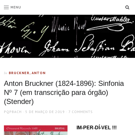
SE
MENU
BRUCKNER, ANTON
In
Anton Bruckner (1824-1896): Sinfonia
Nº 7 (em transcrição para órgão)
(Stender)
AUTHOR
POSTED
PQPBACH
5 DE MARÇO DE 2019
7 COMMENTS
ON
IM-PER-DÍ-VEL !!!