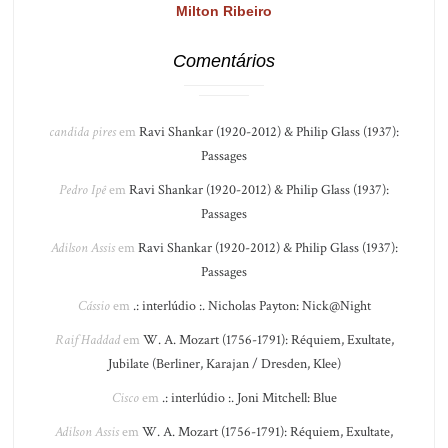
Milton Ribeiro
Comentários
candida pires
em
Ravi Shankar (1920-2012) & Philip Glass (1937):
Passages
Pedro Ipê
em
Ravi Shankar (1920-2012) & Philip Glass (1937):
Passages
Adilson Assis
em
Ravi Shankar (1920-2012) & Philip Glass (1937):
Passages
Cássio
em
.: interlúdio :. Nicholas Payton: Nick@Night
Raif Haddad
em
W. A. Mozart (1756-1791): Réquiem, Exultate,
Jubilate (Berliner, Karajan / Dresden, Klee)
Cisco
em
.: interlúdio :. Joni Mitchell: Blue
Adilson Assis
em
W. A. Mozart (1756-1791): Réquiem, Exultate,