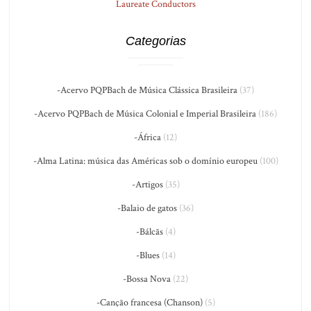
Laureate Conductors
Categorias
-Acervo PQPBach de Música Clássica Brasileira
(37)
-Acervo PQPBach de Música Colonial e Imperial Brasileira
(186)
-África
(12)
-Alma Latina: música das Américas sob o domínio europeu
(100)
-Artigos
(35)
-Balaio de gatos
(36)
-Bálcãs
(4)
-Blues
(14)
-Bossa Nova
(22)
-Canção francesa (Chanson)
(5)