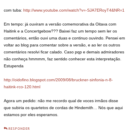
com tuba:
http://www.youtube.com/watch?v=-SJA7ERoyT4&NR=1
Em tempo: já ouviram a versão comemorativa da Oitava com
Haitink e a Concertgebow??? Baixei faz um tempo sem ler os
comentários, então ouvi uma duas e continuo ouvindo. Pensei em
voltar ao blog para comentar sobre a versão, e ao ler os outros
comentários resolvi ficar calado. Caso pqp e demais admiradores
não conheça hmmmm, faz sentido conhecer esta interpretação.
Estupenda
http://oidofino.blogspot.com/2009/08/bruckner-sinfonia-n-8-
haitink-rco-120.html
Agora um pedido: não me recordo qual de voces irmãos disse
que subiria os quartetos de cordas de Hindemith… Nós que aqui
estamos por eles esperamos.
RESPONDER