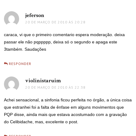
jeferson
disse:
20 DE MARÇO DE 2010 ÀS 20:28
caraca, vi que o primeiro comentario espera moderação. deixa
passar ele não pqppppp, deixa só o segundo e apaga este
3também. Saudações
RESPONDER
violinistaruim
disse:
20 DE MARÇO DE 2010 ÀS 22:38
Achei sensacional, a sinfonia ficou perfeita no órgão, a única coisa
que estranhei foi a falta de ênfase em alguns movimentos que
PQP disse, ainda mais que estava acostumado com a gravação
do Celibidache, mas, excelente o post.