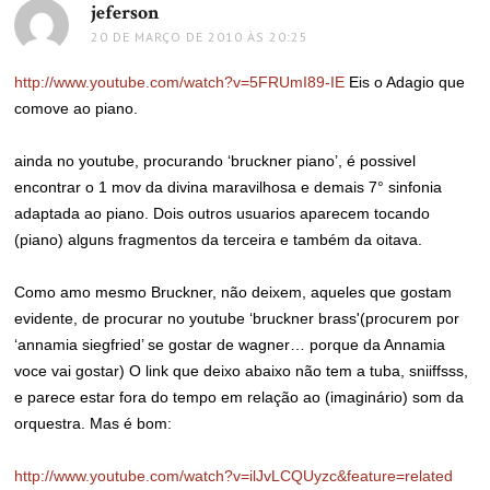
jeferson
disse:
20 DE MARÇO DE 2010 ÀS 20:25
http://www.youtube.com/watch?v=5FRUmI89-IE
Eis o Adagio que
comove ao piano.
ainda no youtube, procurando ‘bruckner piano’, é possivel
encontrar o 1 mov da divina maravilhosa e demais 7° sinfonia
adaptada ao piano. Dois outros usuarios aparecem tocando
(piano) alguns fragmentos da terceira e também da oitava.
Como amo mesmo Bruckner, não deixem, aqueles que gostam
evidente, de procurar no youtube ‘bruckner brass'(procurem por
‘annamia siegfried’ se gostar de wagner… porque da Annamia
voce vai gostar) O link que deixo abaixo não tem a tuba, sniiffsss,
e parece estar fora do tempo em relação ao (imaginário) som da
orquestra. Mas é bom:
http://www.youtube.com/watch?v=ilJvLCQUyzc&feature=related