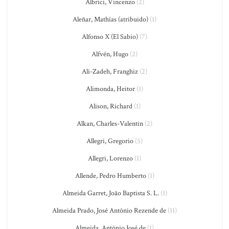
Albrici, Vincenzo
(2)
Aleñar, Mathías (atribuido)
(1)
Alfonso X (El Sabio)
(7)
Alfvén, Hugo
(2)
Ali-Zadeh, Franghiz
(2)
Alimonda, Heitor
(1)
Alison, Richard
(1)
Alkan, Charles-Valentin
(2)
Allegri, Gregorio
(5)
Allegri, Lorenzo
(1)
Allende, Pedro Humberto
(1)
Almeida Garret, João Baptista S. L.
(1)
Almeida Prado, José Antônio Rezende de
(11)
Almeida, Antônio José de
(1)