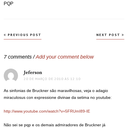
PQP
Navegação
PREVIOUS POST
NEXT POST
de
Post
7 comments /
Add your comment below
Jeferson
disse:
20 DE MARÇO DE 2010 ÀS 12:10
As sinfonias de Bruckner são maravilhosas, veja o adagio
miraculosus con expressione divinae da setima no youtube:
http://www.youtube.com/watch?v=5FRUmI89-IE
Não sei se pqp e os demais admiradores de Bruckner já