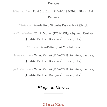
Passages
Adilson Assis
em
Ravi Shankar (1920-2012) & Philip Glass (1937):
Passages
Cássio
em
.: interlúdio :. Nicholas Payton: Nick@Night
Raif Haddad
em
W. A. Mozart (1756-1791): Réquiem, Exultate,
Jubilate (Berliner, Karajan / Dresden, Klee)
Cisco
em
.: interlúdio :. Joni Mitchell: Blue
Adilson Assis
em
W. A. Mozart (1756-1791): Réquiem, Exultate,
Jubilate (Berliner, Karajan / Dresden, Klee)
José Eduardo
em
W. A. Mozart (1756-1791): Réquiem, Exultate,
Jubilate (Berliner, Karajan / Dresden, Klee)
Blogs de Música
O Ser da Música