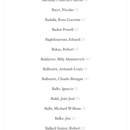
Bachixa, Francisco Xavier
(1)
Bacri, Nicolas
(1)
Badalla, Rosa Giacinta
(1)
Baden Powell
(2)
Baghdasaryan, Eduard
(1)
Baksa, Robert
(1)
Balakirev, Mily Alexeyevich
(6)
Balbastre, Armand-Louis
(1)
Balbastre, Claude-Bénigne
(4)
Balbi, Ignacio
(1)
Baldi, João José
(1)
Balfe, Michael William
(1)
Balke, Jon
(1)
Ballard Senior, Robert
(1)