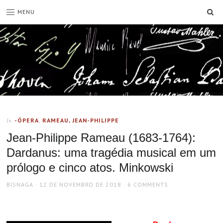
SE
MENU
-ÓPERA
,
RAMEAU, JEAN-PHILIPPE
In
Jean-Philippe Rameau (1683-1764):
Dardanus: uma tragédia musical em um
prólogo e cinco atos. Minkowski
AUTHOR
POSTED
BISNAGA
12 DE NOVEMBRO DE 2018
6 COMMENTS
ON