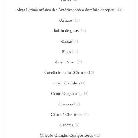
-Alma Latina: música das Américas sob o domínio europeu
(100)
-Artigos
(35)
-Balaio de gatos
(36)
-Bálcãs
(4)
-Blues
(14)
-Bossa Nova
(22)
-Canção francesa (Chanson)
(5)
-Canto da Sibila
(3)
-Canto Gregoriano
(13)
-Carnaval
(7)
-Choro / Chorinho
(21)
-Cinema
(5)
-Coleção Grandes Compositores
(12)