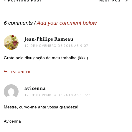
PREVIOUS POST
NEXT POST
de
Post
6 comments /
Add your comment below
Jean-Philipe Rameau
disse:
12 DE NOVEMBRO DE 2018 ÀS 9:07
Grato pela divulgação de meu trabalho (kkk!)
RESPONDER
avicenna
disse:
12 DE NOVEMBRO DE 2018 ÀS 19:22
Mestre, curvo-me ante vossa grandeza!
Avicenna