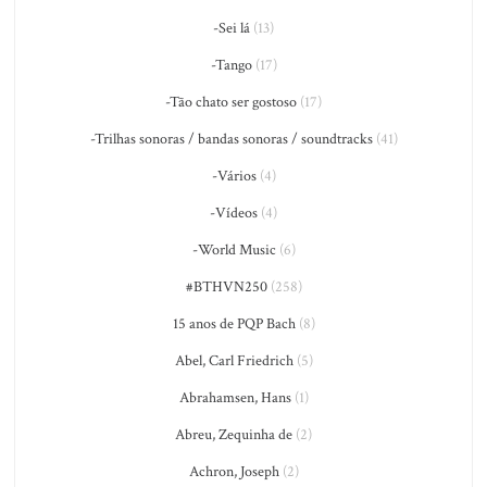
-Sei lá
(13)
-Tango
(17)
-Tão chato ser gostoso
(17)
-Trilhas sonoras / bandas sonoras / soundtracks
(41)
-Vários
(4)
-Vídeos
(4)
-World Music
(6)
#BTHVN250
(258)
15 anos de PQP Bach
(8)
Abel, Carl Friedrich
(5)
Abrahamsen, Hans
(1)
Abreu, Zequinha de
(2)
Achron, Joseph
(2)