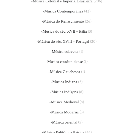
-Música Colonial e Imperial Brasileira
(206)
-Música Contemporânea
(42)
-Música do Renascimento
(26)
-Música do séc. XVII – Itália
(3)
-Música do séc. XVIII – Portugal
(20)
-Música eslovena
(1)
-Música estadunidense
(1)
-Música Gauchesca
(1)
-Música Indiana
(2)
-Música indígena
(8)
-Música Medieval
(8)
-Música Moderna
(3)
-Música oriental
(5)
-Música Polifônica Ibérica
(46)