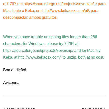
o 7-ZIP, em https://sourceforge.net/projects/sevenzip/ e para
Mac, tente o Keka, em http://www.kekaosx.com/pt/, para
descompactar, ambos gratuitos.
.
When you have trouble unzipping files longer than 256
characters, for Windows, please try 7-ZIP, at
https://sourceforge.net/projects/sevenzip/ and for Mac, try
Keka, at http://www.kekaosx.com/, to unzip, both at no cost.
Boa audição!
Avicenna
Navegação