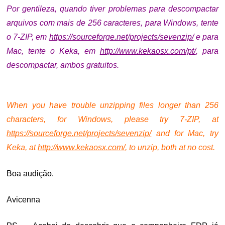
Por gentileza, quando tiver problemas para descompactar
arquivos com mais de 256 caracteres, para Windows, tente
o 7-ZIP, em
https://sourceforge.net/projects/sevenzip/
e p
ara
Mac, tente o Keka, em
http://www.kekaosx.com/pt/
, para
descompactar, ambos gratuitos.
.
When you have trouble unzipping files longer than 256
characters, for Windows, please try 7-ZIP, at
https://sourceforge.net/projects/sevenzip/
and f
or Mac, try
Keka, at
http://www.kekaosx.com/
, to unzip, both at no cost.
Boa audição.
Avicenna