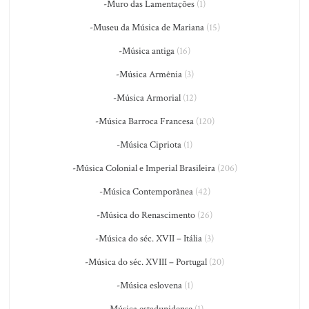
-Muro das Lamentações
(1)
-Museu da Música de Mariana
(15)
-Música antiga
(16)
-Música Armênia
(3)
-Música Armorial
(12)
-Música Barroca Francesa
(120)
-Música Cipriota
(1)
-Música Colonial e Imperial Brasileira
(206)
-Música Contemporânea
(42)
-Música do Renascimento
(26)
-Música do séc. XVII – Itália
(3)
-Música do séc. XVIII – Portugal
(20)
-Música eslovena
(1)