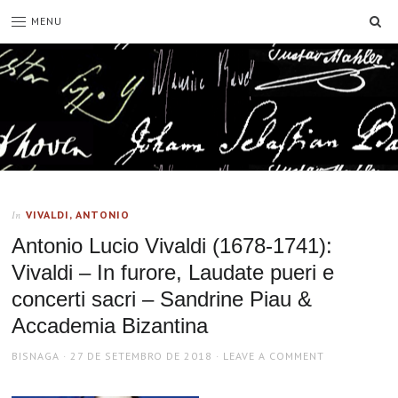
SE
MENU
VIVALDI, ANTONIO
In
Antonio Lucio Vivaldi (1678-1741):
Vivaldi – In furore, Laudate pueri e
concerti sacri – Sandrine Piau &
Accademia Bizantina
AUTHOR
POSTED
BISNAGA
27 DE SETEMBRO DE 2018
LEAVE A COMMENT
ON