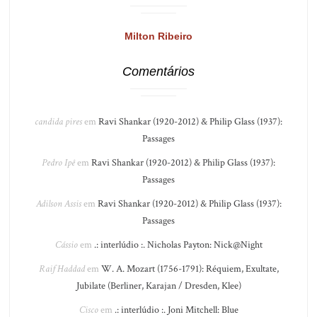
Milton Ribeiro
Comentários
candida pires
em
Ravi Shankar (1920-2012) & Philip Glass (1937):
Passages
Pedro Ipê
em
Ravi Shankar (1920-2012) & Philip Glass (1937):
Passages
Adilson Assis
em
Ravi Shankar (1920-2012) & Philip Glass (1937):
Passages
Cássio
em
.: interlúdio :. Nicholas Payton: Nick@Night
Raif Haddad
em
W. A. Mozart (1756-1791): Réquiem, Exultate,
Jubilate (Berliner, Karajan / Dresden, Klee)
Cisco
em
.: interlúdio :. Joni Mitchell: Blue