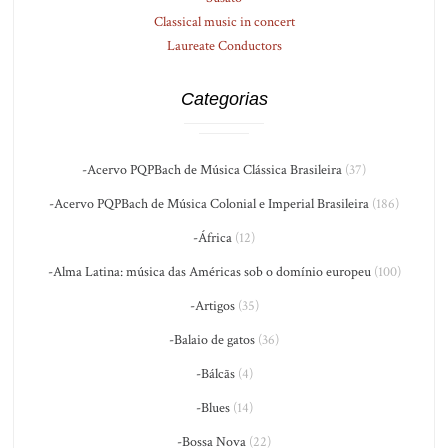
Classical music in concert
Laureate Conductors
Categorias
-Acervo PQPBach de Música Clássica Brasileira
(37)
-Acervo PQPBach de Música Colonial e Imperial Brasileira
(186)
-África
(12)
-Alma Latina: música das Américas sob o domínio europeu
(100)
-Artigos
(35)
-Balaio de gatos
(36)
-Bálcãs
(4)
-Blues
(14)
-Bossa Nova
(22)