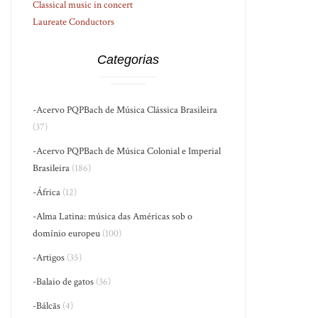
Classical music in concert
Laureate Conductors
Categorias
-Acervo PQPBach de Música Clássica Brasileira
(37)
-Acervo PQPBach de Música Colonial e Imperial
Brasileira
(186)
-África
(12)
-Alma Latina: música das Américas sob o
domínio europeu
(100)
-Artigos
(35)
-Balaio de gatos
(36)
-Bálcãs
(4)