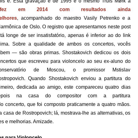
ois é. Esta gravação é de 1995 e o mesmo Truls Mørk a
efez em 2014 com resultados ainda
elhores
, acompanhado do maestro Vasily Petrenko e a
larmônica de Oslo. O registro que apresentamos neste post
tá longe de ser insatisfatório, apenas é inferior ao do link
cima. Sobre a qualidade de ambos os concertos, vocês
abem — são obras primas. Shostakovich dedicou os dois
ncertos que escreveu para violoncelo ao seu ex-aluno do
onservatório de Moscou, o promissor Mstislav
stropovich. Quando Shostakovich enviou a partitura do
imeiro, dedicada ao amigo, este compareceu quatro dias
epois na casa do compositor com a partitura
o concerto, que foi composto praticamente a quatro mãos.
a casa de Rostropovich; lá, mostrava-lhe as alternativas, os
ões e melhorias. Amizade.
os para Violoncelo