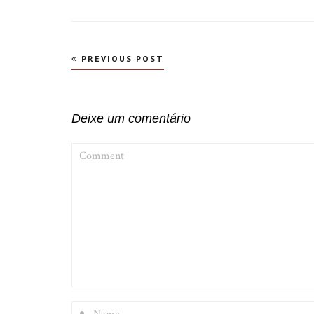
Navegação
PREVIOUS POST
de
Post
Deixe um comentário
COMMENT
NAME