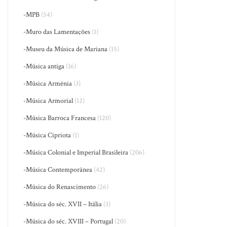
-MPB
(54)
-Muro das Lamentações
(1)
-Museu da Música de Mariana
(15)
-Música antiga
(16)
-Música Armênia
(3)
-Música Armorial
(12)
-Música Barroca Francesa
(120)
-Música Cipriota
(1)
-Música Colonial e Imperial Brasileira
(206)
-Música Contemporânea
(42)
-Música do Renascimento
(26)
-Música do séc. XVII – Itália
(3)
-Música do séc. XVIII – Portugal
(20)