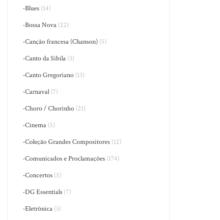
-Blues
(14)
-Bossa Nova
(22)
-Canção francesa (Chanson)
(5)
-Canto da Sibila
(3)
-Canto Gregoriano
(13)
-Carnaval
(7)
-Choro / Chorinho
(21)
-Cinema
(5)
-Coleção Grandes Compositores
(12)
-Comunicados e Proclamações
(174)
-Concertos
(5)
-DG Essentials
(7)
-Eletrônica
(3)