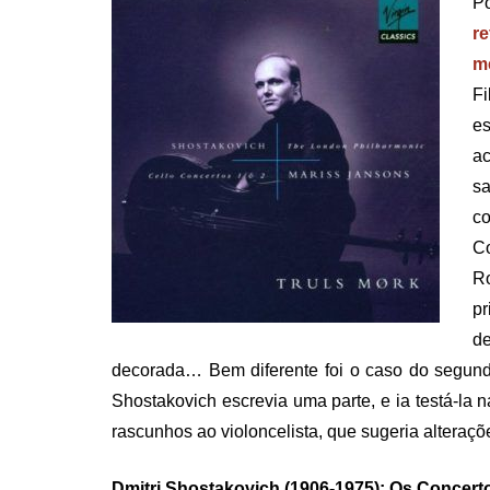
P
r
m
Fi
es
a
s
co
C
Ro
pr
d
decorada… Bem diferente foi o caso do segund
Shostakovich escrevia uma parte, e ia testá-la n
rascunhos ao violoncelista, que sugeria alteraç
Dmitri Shostakovich (1906-1975): Os Concert