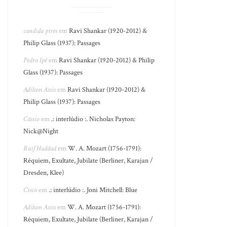
candida pires
em
Ravi Shankar (1920-2012) &
Philip Glass (1937): Passages
Pedro Ipê
em
Ravi Shankar (1920-2012) & Philip
Glass (1937): Passages
Adilson Assis
em
Ravi Shankar (1920-2012) &
Philip Glass (1937): Passages
Cássio
em
.: interlúdio :. Nicholas Payton:
Nick@Night
Raif Haddad
em
W. A. Mozart (1756-1791):
Réquiem, Exultate, Jubilate (Berliner, Karajan /
Dresden, Klee)
Cisco
em
.: interlúdio :. Joni Mitchell: Blue
Adilson Assis
em
W. A. Mozart (1756-1791):
Réquiem, Exultate, Jubilate (Berliner, Karajan /