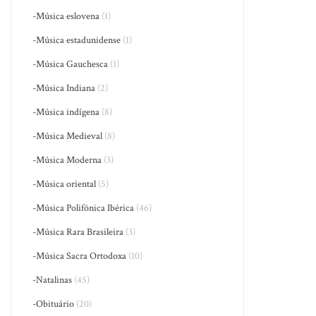
-Música eslovena
(1)
-Música estadunidense
(1)
-Música Gauchesca
(1)
-Música Indiana
(2)
-Música indígena
(8)
-Música Medieval
(8)
-Música Moderna
(3)
-Música oriental
(5)
-Música Polifônica Ibérica
(46)
-Música Rara Brasileira
(3)
-Música Sacra Ortodoxa
(10)
-Natalinas
(45)
-Obituário
(20)