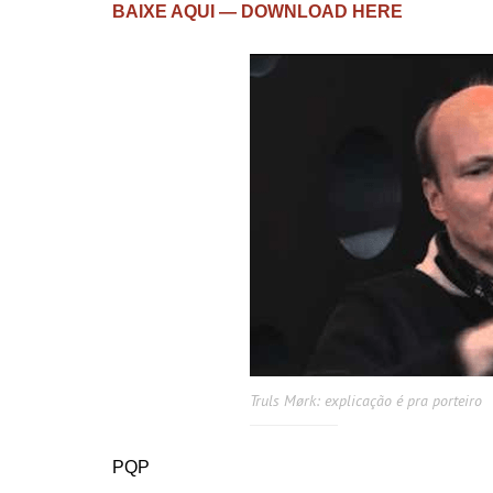
BAIXE AQUI — DOWNLOAD HERE
Truls Mørk: explicação é pra porteiro
PQP