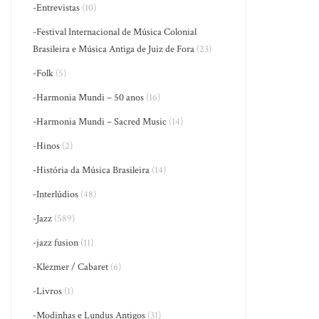
-Entrevistas
(10)
-Festival Internacional de Música Colonial
Brasileira e Música Antiga de Juiz de Fora
(23)
-Folk
(5)
-Harmonia Mundi – 50 anos
(16)
-Harmonia Mundi – Sacred Music
(14)
-Hinos
(2)
-História da Música Brasileira
(14)
-Interlúdios
(48)
-Jazz
(589)
-jazz fusion
(11)
-Klezmer / Cabaret
(6)
-Livros
(1)
-Modinhas e Lundus Antigos
(31)