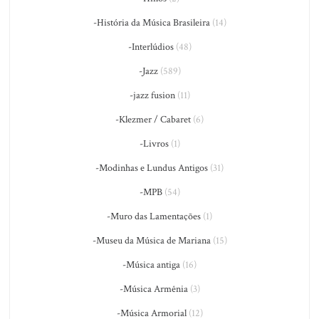
-História da Música Brasileira
(14)
-Interlúdios
(48)
-Jazz
(589)
-jazz fusion
(11)
-Klezmer / Cabaret
(6)
-Livros
(1)
-Modinhas e Lundus Antigos
(31)
-MPB
(54)
-Muro das Lamentações
(1)
-Museu da Música de Mariana
(15)
-Música antiga
(16)
-Música Armênia
(3)
-Música Armorial
(12)