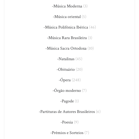
-Música Moderna
(3)
-Música oriental
(5)
-Música Polifônica Ibérica
(46)
-Música Rara Brasileira
(3)
-Música Sacra Ortodoxa
(10)
-Natalinas
(45)
-Obituário
(20)
-Ópera
(248)
-Órgão moderno
(7)
-Pagode
(1)
-Partituras de Autores Brasileiros
(6)
-Poesia
(9)
-Prêmios e Sorteios
(7)