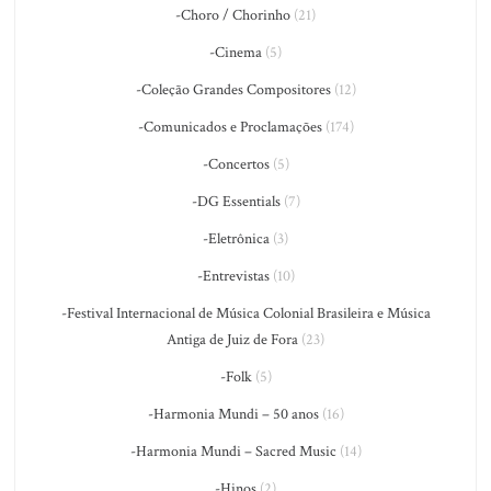
-Choro / Chorinho
(21)
-Cinema
(5)
-Coleção Grandes Compositores
(12)
-Comunicados e Proclamações
(174)
-Concertos
(5)
-DG Essentials
(7)
-Eletrônica
(3)
-Entrevistas
(10)
-Festival Internacional de Música Colonial Brasileira e Música
Antiga de Juiz de Fora
(23)
-Folk
(5)
-Harmonia Mundi – 50 anos
(16)
-Harmonia Mundi – Sacred Music
(14)
-Hinos
(2)