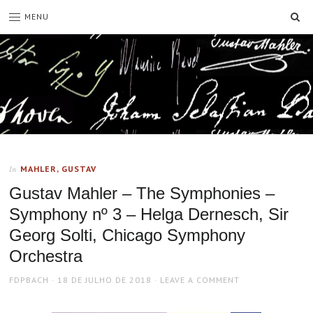
SE
MENU
MAHLER, GUSTAV
In
Gustav Mahler – The Symphonies –
Symphony nº 3 – Helga Dernesch, Sir
Georg Solti, Chicago Symphony
Orchestra
AUTHOR
POSTED
FDPBACH
18 DE JULHO DE 2018
LEAVE A COMMENT
ON