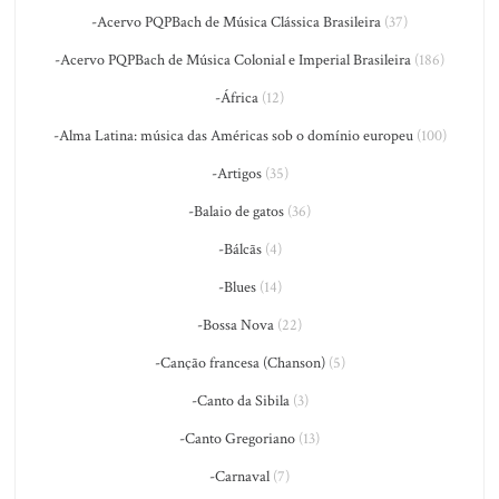
-Acervo PQPBach de Música Clássica Brasileira
(37)
-Acervo PQPBach de Música Colonial e Imperial Brasileira
(186)
-África
(12)
-Alma Latina: música das Américas sob o domínio europeu
(100)
-Artigos
(35)
-Balaio de gatos
(36)
-Bálcãs
(4)
-Blues
(14)
-Bossa Nova
(22)
-Canção francesa (Chanson)
(5)
-Canto da Sibila
(3)
-Canto Gregoriano
(13)
-Carnaval
(7)