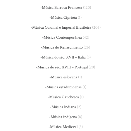
-Música Barroca Francesa
(120)
-Música Cipriota
(1)
-Música Colonial e Imperial Brasileira
(206)
-Música Contemporânea
(42)
-Música do Renascimento
(26)
-Música do séc. XVII – Itália
(3)
-Música do séc. XVIII – Portugal
(20)
-Música eslovena
(1)
-Música estadunidense
(1)
-Música Gauchesca
(1)
-Música Indiana
(2)
-Música indígena
(8)
-Música Medieval
(8)