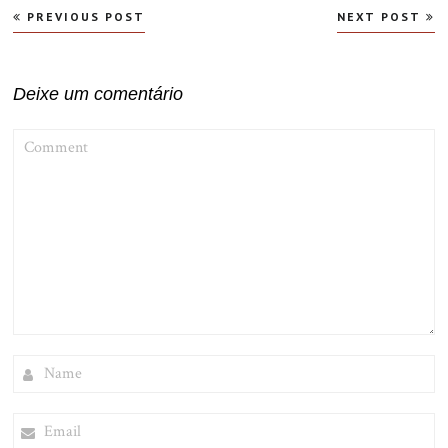
Navegação
PREVIOUS POST
NEXT POST
de
Post
Deixe um comentário
COMMENT
NAME
EMAIL