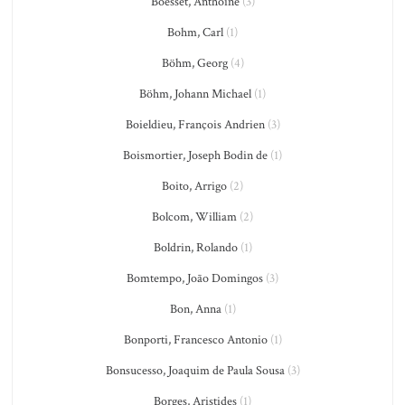
Boesset, Anthoine
(3)
Bohm, Carl
(1)
Böhm, Georg
(4)
Böhm, Johann Michael
(1)
Boieldieu, François Andrien
(3)
Boismortier, Joseph Bodin de
(1)
Boito, Arrigo
(2)
Bolcom, William
(2)
Boldrin, Rolando
(1)
Bomtempo, João Domingos
(3)
Bon, Anna
(1)
Bonporti, Francesco Antonio
(1)
Bonsucesso, Joaquim de Paula Sousa
(3)
Borges, Aristides
(1)