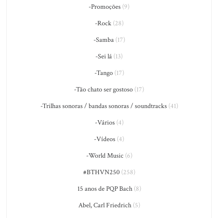
-Promoções
(9)
-Rock
(28)
-Samba
(17)
-Sei lá
(13)
-Tango
(17)
-Tão chato ser gostoso
(17)
-Trilhas sonoras / bandas sonoras / soundtracks
(41)
-Vários
(4)
-Vídeos
(4)
-World Music
(6)
#BTHVN250
(258)
15 anos de PQP Bach
(8)
Abel, Carl Friedrich
(5)