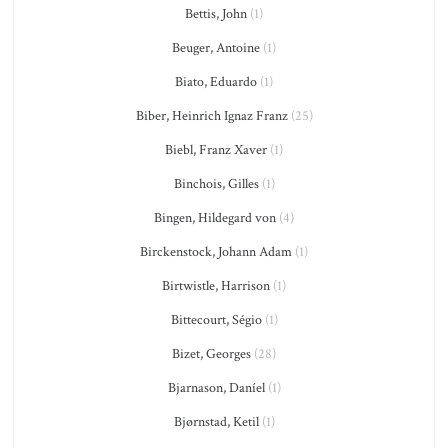
Bettis, John
(1)
Beuger, Antoine
(1)
Biato, Eduardo
(1)
Biber, Heinrich Ignaz Franz
(25)
Biebl, Franz Xaver
(1)
Binchois, Gilles
(1)
Bingen, Hildegard von
(4)
Birckenstock, Johann Adam
(1)
Birtwistle, Harrison
(1)
Bittecourt, Ségio
(1)
Bizet, Georges
(28)
Bjarnason, Daníel
(1)
Bjørnstad, Ketil
(1)