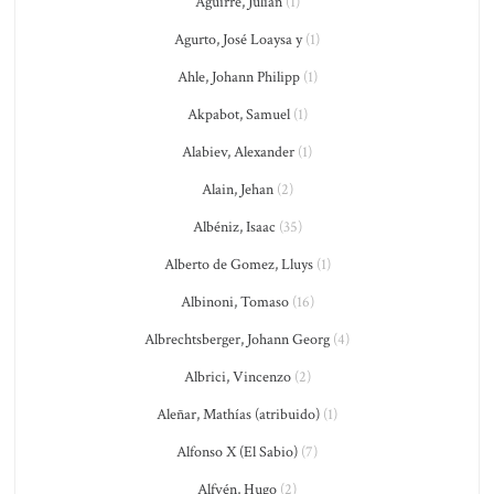
Aguirre, Julián
(1)
Agurto, José Loaysa y
(1)
Ahle, Johann Philipp
(1)
Akpabot, Samuel
(1)
Alabiev, Alexander
(1)
Alain, Jehan
(2)
Albéniz, Isaac
(35)
Alberto de Gomez, Lluys
(1)
Albinoni, Tomaso
(16)
Albrechtsberger, Johann Georg
(4)
Albrici, Vincenzo
(2)
Aleñar, Mathías (atribuido)
(1)
Alfonso X (El Sabio)
(7)
Alfvén, Hugo
(2)