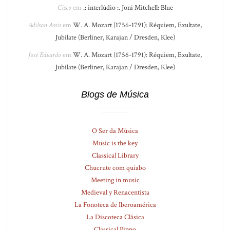
Cisco
em
.: interlúdio :. Joni Mitchell: Blue
Adilson Assis
em
W. A. Mozart (1756-1791): Réquiem, Exultate,
Jubilate (Berliner, Karajan / Dresden, Klee)
José Eduardo
em
W. A. Mozart (1756-1791): Réquiem, Exultate,
Jubilate (Berliner, Karajan / Dresden, Klee)
Blogs de Música
O Ser da Música
Music is the key
Classical Library
Chucrute com quiabo
Meeting in music
Medieval y Renacentista
La Fonoteca de Iberoamérica
La Discoteca Clásica
Classical Pippo