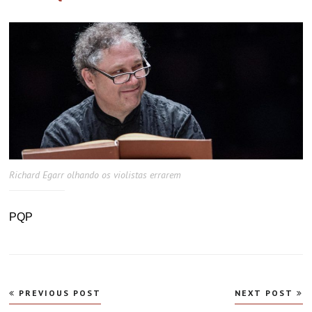
Richard Egarr olhando os violistas errarem
PQP
Navegação
PREVIOUS POST
NEXT POST
de