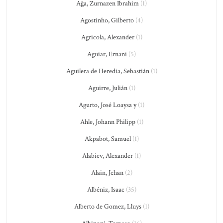
Ağa, Zurnazen Ibrahim
(1)
Agostinho, Gilberto
(4)
Agricola, Alexander
(1)
Aguiar, Ernani
(5)
Aguilera de Heredia, Sebastián
(1)
Aguirre, Julián
(1)
Agurto, José Loaysa y
(1)
Ahle, Johann Philipp
(1)
Akpabot, Samuel
(1)
Alabiev, Alexander
(1)
Alain, Jehan
(2)
Albéniz, Isaac
(35)
Alberto de Gomez, Lluys
(1)