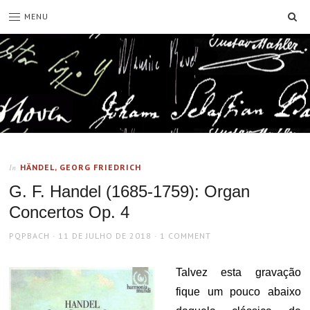
SE
MENU
HÄNDEL, GEORG FRIEDRICH
In
G. F. Handel (1685-1759): Organ
Concertos Op. 4
AUTHOR
POSTED
PQPBACH
11 DE JULHO DE 2018
1 COMMENT
ON
Talvez esta gravação
fique um pouco abaixo