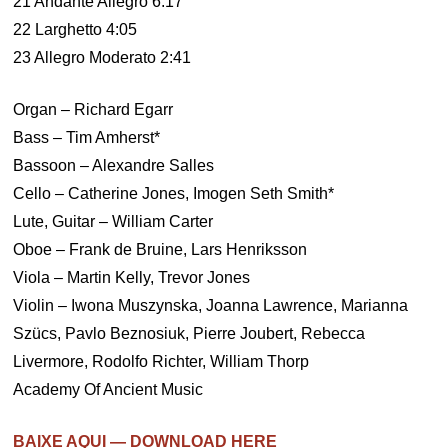
21 Andante Allegro 6:17
22 Larghetto 4:05
23 Allegro Moderato 2:41
Organ – Richard Egarr
Bass – Tim Amherst*
Bassoon – Alexandre Salles
Cello – Catherine Jones, Imogen Seth Smith*
Lute, Guitar – William Carter
Oboe – Frank de Bruine, Lars Henriksson
Viola – Martin Kelly, Trevor Jones
Violin – Iwona Muszynska, Joanna Lawrence, Marianna
Szücs, Pavlo Beznosiuk, Pierre Joubert, Rebecca
Livermore, Rodolfo Richter, William Thorp
Academy Of Ancient Music
BAIXE AQUI — DOWNLOAD HERE