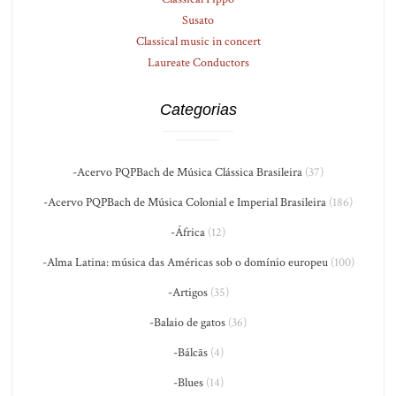
Susato
Classical music in concert
Laureate Conductors
Categorias
-Acervo PQPBach de Música Clássica Brasileira
(37)
-Acervo PQPBach de Música Colonial e Imperial Brasileira
(186)
-África
(12)
-Alma Latina: música das Américas sob o domínio europeu
(100)
-Artigos
(35)
-Balaio de gatos
(36)
-Bálcãs
(4)
-Blues
(14)