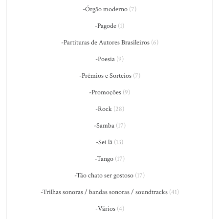
-Órgão moderno
(7)
-Pagode
(1)
-Partituras de Autores Brasileiros
(6)
-Poesia
(9)
-Prêmios e Sorteios
(7)
-Promoções
(9)
-Rock
(28)
-Samba
(17)
-Sei lá
(13)
-Tango
(17)
-Tão chato ser gostoso
(17)
-Trilhas sonoras / bandas sonoras / soundtracks
(41)
-Vários
(4)