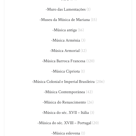
-Muro das Lamentações
(1)
-Museu da Música de Mariana
(15)
-Música antiga
(16)
-Música Armênia
(3)
-Música Armorial
(12)
-Música Barroca Francesa
(120)
-Música Cipriota
(1)
-Música Colonial e Imperial Brasileira
(206)
-Música Contemporânea
(42)
-Música do Renascimento
(26)
-Música do séc. XVII – Itália
(3)
-Música do séc. XVIII – Portugal
(20)
-Música eslovena
(1)