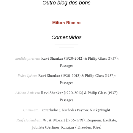
Outro blog dos bons
Milton Ribeiro
Comentários
candida pires
em
Ravi Shankar (1920-2012) & Philip Glass (1937):
Passages
Pedro Ipê
em
Ravi Shankar (1920-2012) & Philip Glass (1937):
Passages
Adilson Assis
em
Ravi Shankar (1920-2012) & Philip Glass (1937):
Passages
Cássio
em
.: interlúdio :. Nicholas Payton: Nick@Night
Raif Haddad
em
W. A. Mozart (1756-1791): Réquiem, Exultate,
Jubilate (Berliner, Karajan / Dresden, Klee)