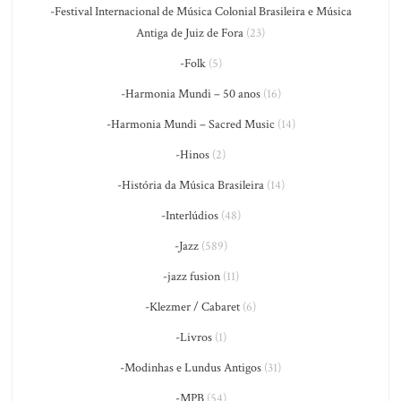
-Festival Internacional de Música Colonial Brasileira e Música
Antiga de Juiz de Fora
(23)
-Folk
(5)
-Harmonia Mundi – 50 anos
(16)
-Harmonia Mundi – Sacred Music
(14)
-Hinos
(2)
-História da Música Brasileira
(14)
-Interlúdios
(48)
-Jazz
(589)
-jazz fusion
(11)
-Klezmer / Cabaret
(6)
-Livros
(1)
-Modinhas e Lundus Antigos
(31)
-MPB
(54)