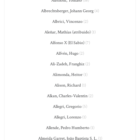
Albinoni, Tomaso
(16)
Albrechtsberger, Johann Georg
(4)
Albrici, Vincenzo
(2)
Aleñar, Mathías (atribuido)
(1)
Alfonso X (El Sabio)
(7)
Alfvén, Hugo
(2)
Ali-Zadeh, Franghiz
(2)
Alimonda, Heitor
(1)
Alison, Richard
(1)
Alkan, Charles-Valentin
(2)
Allegri, Gregorio
(5)
Allegri, Lorenzo
(1)
Allende, Pedro Humberto
(1)
Almeida Garret, João Baptista S. L.
(1)