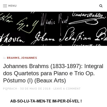
SE
MENU
BRAHMS, JOHANNES
In
Johannes Brahms (1833-1897): Integral
dos Quartetos para Piano e Trio Op.
Póstumo (I) (Beaux Arts)
AUTHOR
POSTED
PQPBACH
30 DE MAIO DE 2018
LEAVE A COMMENT
ON
AB-SO-LU-TA-MEN-TE IM-PER-DÍ-VEL !