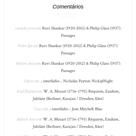
Comentários
candida pires
em
Ravi Shankar (1920-2012) & Philip Glass (1937):
Passages
Pedro Ipê
em
Ravi Shankar (1920-2012) & Philip Glass (1937):
Passages
Adilson Assis
em
Ravi Shankar (1920-2012) & Philip Glass (1937):
Passages
Cássio
em
.: interlúdio :. Nicholas Payton: Nick@Night
Raif Haddad
em
W. A. Mozart (1756-1791): Réquiem, Exultate,
Jubilate (Berliner, Karajan / Dresden, Klee)
Cisco
em
.: interlúdio :. Joni Mitchell: Blue
Adilson Assis
em
W. A. Mozart (1756-1791): Réquiem, Exultate,
Jubilate (Berliner, Karajan / Dresden, Klee)