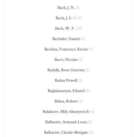
Bach, J. N.
(1)
Bach, J. S.
(870)
Bach, W. F.
(33)
Bacheler, Daniel
(2)
Bachixa, Francisco Xavier
(1)
Bacri, Nicolas
(1)
Badalla, Rosa Giacinta
(1)
Baden Powell
(2)
Baghdasaryan, Eduard
(1)
Baksa, Robert
(1)
Balakirev, Mily Alexeyevich
(6)
Balbastre, Armand-Louis
(1)
Balbastre, Claude-Bénigne
(4)