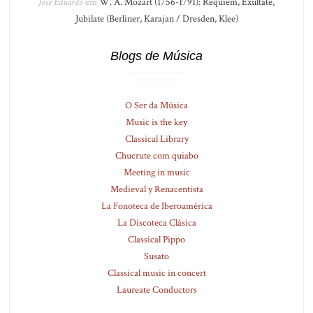
José Eduardo
em
W. A. Mozart (1756-1791): Réquiem, Exultate,
Jubilate (Berliner, Karajan / Dresden, Klee)
Blogs de Música
O Ser da Música
Music is the key
Classical Library
Chucrute com quiabo
Meeting in music
Medieval y Renacentista
La Fonoteca de Iberoamérica
La Discoteca Clásica
Classical Pippo
Susato
Classical music in concert
Laureate Conductors