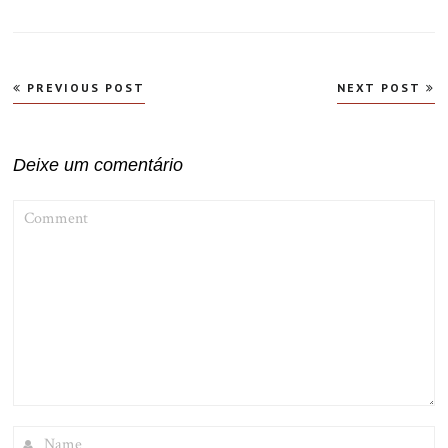
Navegação
PREVIOUS POST
NEXT POST
de
Post
Deixe um comentário
COMMENT
NAME