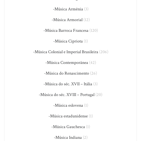
-Música Armênia
(3)
-Música Armorial
(12)
-Música Barroca Francesa
(120)
-Música Cipriota
(1)
-Música Colonial e Imperial Brasileira
(206)
-Música Contemporânea
(42)
-Música do Renascimento
(26)
-Música do séc. XVII – Itália
(3)
-Música do séc. XVIII – Portugal
(20)
-Música eslovena
(1)
-Música estadunidense
(1)
-Música Gauchesca
(1)
-Música Indiana
(2)