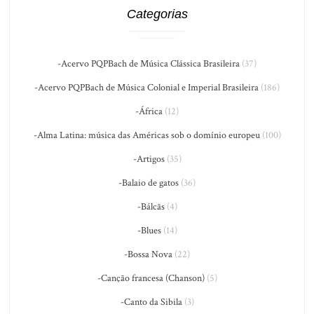
Categorias
-Acervo PQPBach de Música Clássica Brasileira
(37)
-Acervo PQPBach de Música Colonial e Imperial Brasileira
(186)
-África
(12)
-Alma Latina: música das Américas sob o domínio europeu
(100)
-Artigos
(35)
-Balaio de gatos
(36)
-Bálcãs
(4)
-Blues
(14)
-Bossa Nova
(22)
-Canção francesa (Chanson)
(5)
-Canto da Sibila
(3)