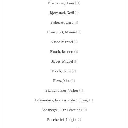
Bjarnason, Daníel
(1)
Bjørnstad, Ketil
(1)
Blake, Howard
(1)
Blancafort, Manuel
(1)
Blasco Manuel
(3)
Blauth, Brenno
(3)
Blavet, Michel
(1)
Bloch, Ernst
(7)
Blow, John
(9)
Blumenthaler, Volker
(1)
Boaventura, Francisco de S. (Frei)
(1)
Bocanegra, Juan Pérez de
(10)
Boccherini, Luigi
(17)