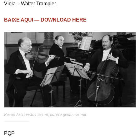
Viola – Walter Trampler
BAIXE AQUI — DOWNLOAD HERE
Beaux Arts: vistos assim, parece gente normal
PQP