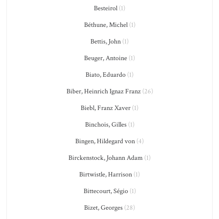
Besteirol
(1)
Béthune, Michel
(1)
Bettis, John
(1)
Beuger, Antoine
(1)
Biato, Eduardo
(1)
Biber, Heinrich Ignaz Franz
(26)
Biebl, Franz Xaver
(1)
Binchois, Gilles
(1)
Bingen, Hildegard von
(4)
Birckenstock, Johann Adam
(1)
Birtwistle, Harrison
(1)
Bittecourt, Ségio
(1)
Bizet, Georges
(28)