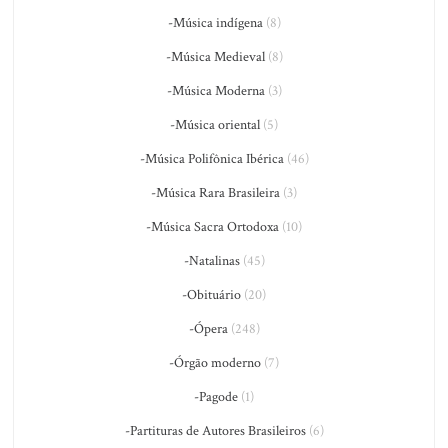
-Música indígena
(8)
-Música Medieval
(8)
-Música Moderna
(3)
-Música oriental
(5)
-Música Polifônica Ibérica
(46)
-Música Rara Brasileira
(3)
-Música Sacra Ortodoxa
(10)
-Natalinas
(45)
-Obituário
(20)
-Ópera
(248)
-Órgão moderno
(7)
-Pagode
(1)
-Partituras de Autores Brasileiros
(6)