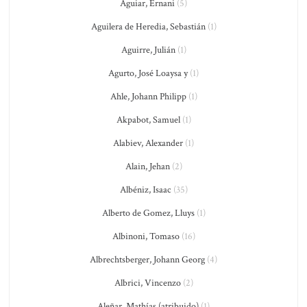
Aguiar, Ernani
(5)
Aguilera de Heredia, Sebastián
(1)
Aguirre, Julián
(1)
Agurto, José Loaysa y
(1)
Ahle, Johann Philipp
(1)
Akpabot, Samuel
(1)
Alabiev, Alexander
(1)
Alain, Jehan
(2)
Albéniz, Isaac
(35)
Alberto de Gomez, Lluys
(1)
Albinoni, Tomaso
(16)
Albrechtsberger, Johann Georg
(4)
Albrici, Vincenzo
(2)
Aleñar, Mathías (atribuido)
(1)