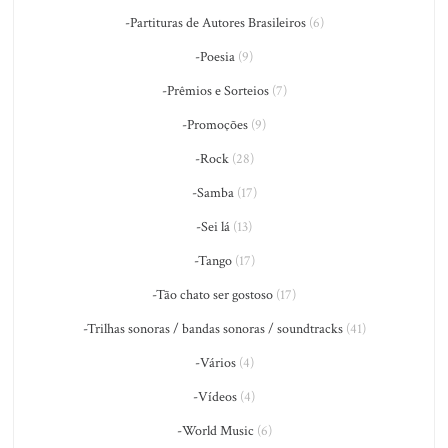
-Partituras de Autores Brasileiros
(6)
-Poesia
(9)
-Prêmios e Sorteios
(7)
-Promoções
(9)
-Rock
(28)
-Samba
(17)
-Sei lá
(13)
-Tango
(17)
-Tão chato ser gostoso
(17)
-Trilhas sonoras / bandas sonoras / soundtracks
(41)
-Vários
(4)
-Vídeos
(4)
-World Music
(6)