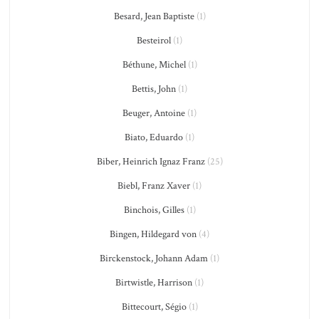
Besard, Jean Baptiste
(1)
Besteirol
(1)
Béthune, Michel
(1)
Bettis, John
(1)
Beuger, Antoine
(1)
Biato, Eduardo
(1)
Biber, Heinrich Ignaz Franz
(25)
Biebl, Franz Xaver
(1)
Binchois, Gilles
(1)
Bingen, Hildegard von
(4)
Birckenstock, Johann Adam
(1)
Birtwistle, Harrison
(1)
Bittecourt, Ségio
(1)