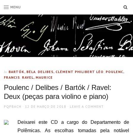
SE
MENU
BARTÓK, BÉLA
,
DELIBES, CLÉMENT PHILIBERT LÉO
,
POULENC,
In
FRANCIS
,
RAVEL, MAURICE
Poulenc / Delibes / Bartók / Ravel:
Deux (peças para violino e piano)
AUTHOR
POSTED
PQPBACH
12 DE MARÇO DE 2018
LEAVE A COMMENT
ON
Deixarei este CD a cargo do Departamento de
Polêmicas. As escolhas tomadas pela notável