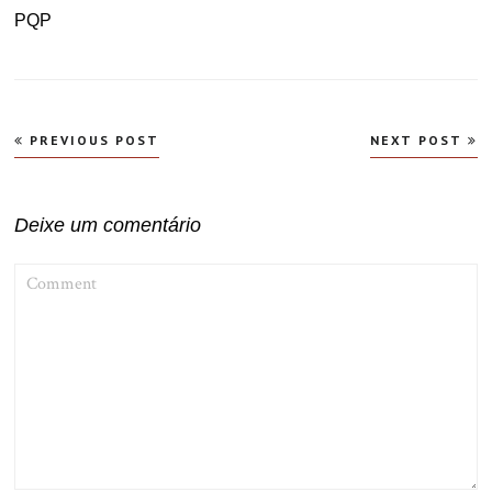
PQP
Navegação
PREVIOUS POST
NEXT POST
de
Post
Deixe um comentário
COMMENT