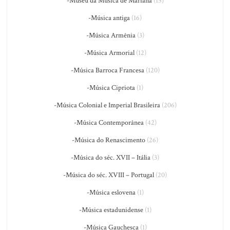
-Museu da Música de Mariana
(15)
-Música antiga
(16)
-Música Armênia
(3)
-Música Armorial
(12)
-Música Barroca Francesa
(120)
-Música Cipriota
(1)
-Música Colonial e Imperial Brasileira
(206)
-Música Contemporânea
(42)
-Música do Renascimento
(26)
-Música do séc. XVII – Itália
(3)
-Música do séc. XVIII – Portugal
(20)
-Música eslovena
(1)
-Música estadunidense
(1)
-Música Gauchesca
(1)