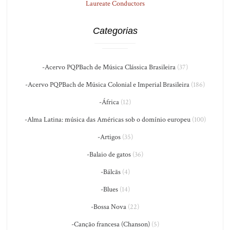
Laureate Conductors
Categorias
-Acervo PQPBach de Música Clássica Brasileira
(37)
-Acervo PQPBach de Música Colonial e Imperial Brasileira
(186)
-África
(12)
-Alma Latina: música das Américas sob o domínio europeu
(100)
-Artigos
(35)
-Balaio de gatos
(36)
-Bálcãs
(4)
-Blues
(14)
-Bossa Nova
(22)
-Canção francesa (Chanson)
(5)