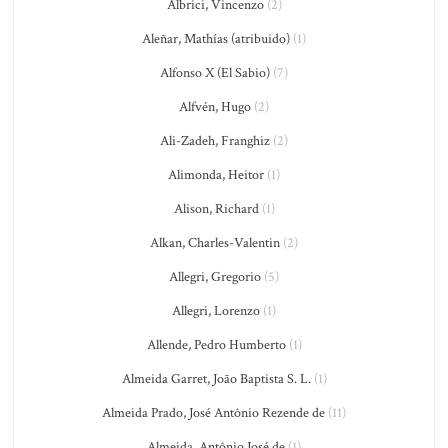
Albrici, Vincenzo
(2)
Aleñar, Mathías (atribuido)
(1)
Alfonso X (El Sabio)
(7)
Alfvén, Hugo
(2)
Ali-Zadeh, Franghiz
(2)
Alimonda, Heitor
(1)
Alison, Richard
(1)
Alkan, Charles-Valentin
(2)
Allegri, Gregorio
(5)
Allegri, Lorenzo
(1)
Allende, Pedro Humberto
(1)
Almeida Garret, João Baptista S. L.
(1)
Almeida Prado, José Antônio Rezende de
(11)
Almeida, Antônio José de
(1)