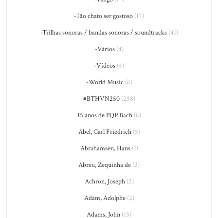
-Tão chato ser gostoso
(17)
-Trilhas sonoras / bandas sonoras / soundtracks
(41)
-Vários
(4)
-Vídeos
(4)
-World Music
(6)
#BTHVN250
(258)
15 anos de PQP Bach
(8)
Abel, Carl Friedrich
(5)
Abrahamsen, Hans
(1)
Abreu, Zequinha de
(2)
Achron, Joseph
(2)
Adam, Adolphe
(2)
Adams, John
(15)