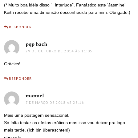
(* Muito boa idéia disso “: Interlude”. Fantástico este ‘Jasmine’,
Keith recebe uma dimensão desconhecida para mim. Obrigado.)
RESPONDER
pqp bach
disse:
29 DE OUTUBRO DE 2014 ÀS 11:05
Gràcies!
RESPONDER
manuel
disse:
7 DE MARÇO DE 2018 ÀS 23:16
Mais uma postagem sensacional.
Só falta testar os efeitos eróticos mas isso vou deixar pra logo
mais tarde. (Ich bin überaschten!)
obrigado