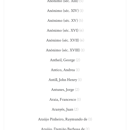
Anônimo (séc. XIII)
(5)
Anônimo (séc. XIV)
(1)
Anônimo (séc. XV)
(5)
Anônimo (séc. XVI)
(6)
Anônimo (séc. XVII)
(6)
Anônimo (séc. XVIII)
(1)
Antheil, George
(2)
Antico, Andrea
(1)
Antill, John Henry
(1)
Antunes, Jorge
(2)
Araia, Francesco
(1)
Aranyés, Juan
(2)
Araújo Pinheiro, Raymundo de
(1)
Araújo, Damião Barbosa de
(1)