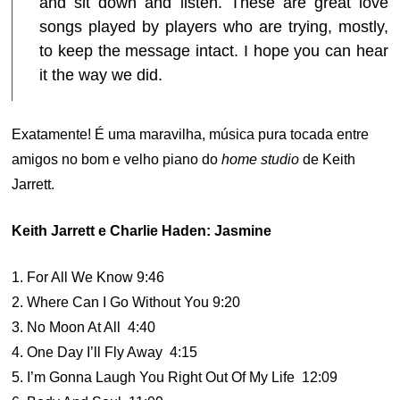
and sit down and listen. These are great love
songs played by players who are trying, mostly,
to keep the message intact. I hope you can hear
it the way we did.
Exatamente! É uma maravilha, música pura tocada entre
amigos no bom e velho piano do
home studio
de Keith
Jarrett.
Keith Jarrett e Charlie Haden: Jasmine
1. For All We Know 9:46
2. Where Can I Go Without You 9:20
3. No Moon At All 4:40
4. One Day I’ll Fly Away 4:15
5. I’m Gonna Laugh You Right Out Of My Life 12:09