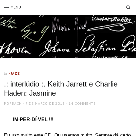
SE
MENU
-JAZZ
In
.: interlúdio :. Keith Jarrett e Charlie
Haden: Jasmine
AUTHOR
POSTED
PQPBACH
7 DE MARÇO DE 2018
14 COMMENTS
ON
IM-PER-DÍ-VEL !!!
Eu uso muito este CD. Ou usamos muito. Sempre dá certo.