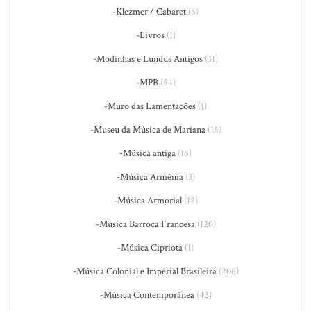
-Klezmer / Cabaret
(6)
-Livros
(1)
-Modinhas e Lundus Antigos
(31)
-MPB
(54)
-Muro das Lamentações
(1)
-Museu da Música de Mariana
(15)
-Música antiga
(16)
-Música Armênia
(3)
-Música Armorial
(12)
-Música Barroca Francesa
(120)
-Música Cipriota
(1)
-Música Colonial e Imperial Brasileira
(206)
-Música Contemporânea
(42)