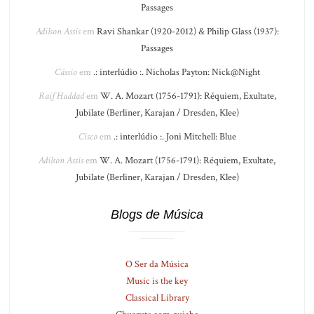
Passages
Adilson Assis
em
Ravi Shankar (1920-2012) & Philip Glass (1937):
Passages
Cássio
em
.: interlúdio :. Nicholas Payton: Nick@Night
Raif Haddad
em
W. A. Mozart (1756-1791): Réquiem, Exultate,
Jubilate (Berliner, Karajan / Dresden, Klee)
Cisco
em
.: interlúdio :. Joni Mitchell: Blue
Adilson Assis
em
W. A. Mozart (1756-1791): Réquiem, Exultate,
Jubilate (Berliner, Karajan / Dresden, Klee)
Blogs de Música
O Ser da Música
Music is the key
Classical Library