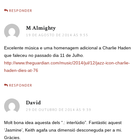
RESPONDER
M Almighty
disse:
19 DE AGOSTO DE 2014 ÀS 9:55
Excelente música e uma homenagem adicional a Charlie Haden
que faleceu no passado dia 11 de Julho.
http://www.theguardian.com/music/2014/jul/12/jazz-icon-charlie-
haden-dies-at-76
RESPONDER
David
disse:
29 DE OUTUBRO DE 2014 ÀS 9:39
Molt bona idea aquesta dels “.: interlúdio”. Fantàstic aquest
‘Jasmine’, Keith agafa una dimensió desconeguda per a mi.
Gràcies.