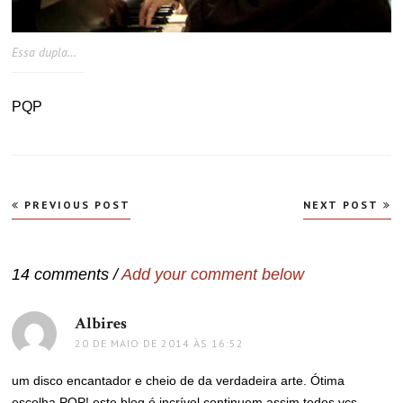
Essa dupla…
PQP
Navegação
PREVIOUS POST
NEXT POST
de
Post
14 comments /
Add your comment below
Albires
disse:
20 DE MAIO DE 2014 ÀS 16:52
um disco encantador e cheio de da verdadeira arte. Ótima
escolha PQP! este blog é incrível continuem assim todos vcs.