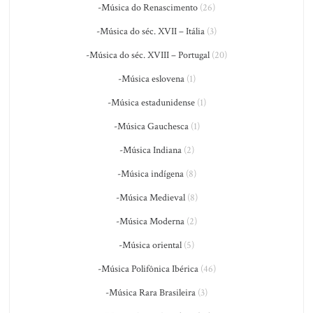
-Música do Renascimento
(26)
-Música do séc. XVII – Itália
(3)
-Música do séc. XVIII – Portugal
(20)
-Música eslovena
(1)
-Música estadunidense
(1)
-Música Gauchesca
(1)
-Música Indiana
(2)
-Música indígena
(8)
-Música Medieval
(8)
-Música Moderna
(2)
-Música oriental
(5)
-Música Polifônica Ibérica
(46)
-Música Rara Brasileira
(3)