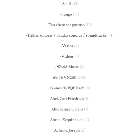
-Sei lá
(13)
-Tango
(17)
-Tão chato ser gostoso
(17)
-Trilhas sonoras / bandas sonoras / soundtracks
(41)
-Vários
(4)
-Vídeos
(4)
-World Music
(6)
#BTHVN250
(258)
15 anos de PQP Bach
(8)
Abel, Carl Friedrich
(5)
Abrahamsen, Hans
(1)
Abreu, Zequinha de
(2)
Achron, Joseph
(2)