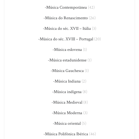
-Música Contemporânea
(42)
-Música do Renascimento
(26)
-Música do séc. XVII – Itália
(3)
-Música do séc. XVIII – Portugal
(20)
-Música eslovena
(1)
-Música estadunidense
(1)
-Música Gauchesca
(1)
-Música Indiana
(2)
-Música indígena
(8)
-Música Medieval
(8)
-Música Moderna
(3)
-Música oriental
(5)
-Música Polifônica Ibérica
(46)