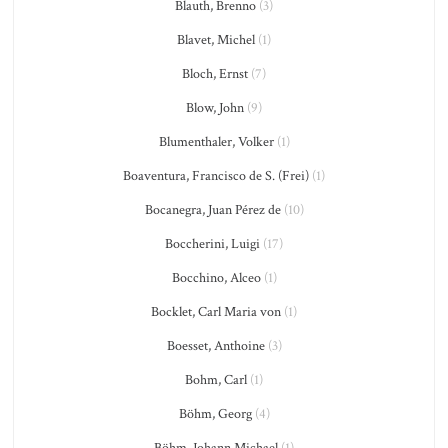
Blauth, Brenno
(3)
Blavet, Michel
(1)
Bloch, Ernst
(7)
Blow, John
(9)
Blumenthaler, Volker
(1)
Boaventura, Francisco de S. (Frei)
(1)
Bocanegra, Juan Pérez de
(10)
Boccherini, Luigi
(17)
Bocchino, Alceo
(1)
Bocklet, Carl Maria von
(1)
Boesset, Anthoine
(3)
Bohm, Carl
(1)
Böhm, Georg
(4)
Böhm, Johann Michael
(1)