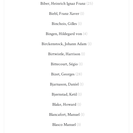
Biber, Heinrich Ignaz Franz
(25)
Biebl, Franz Xaver
(1)
Binchois, Gilles
(1)
Bingen, Hildegard von
(4)
Birckenstock, Johann Adam
(1)
Birtwistle, Harrison
(1)
Bittecourt, Ségio
(1)
Bizet, Georges
(28)
Bjarnason, Daníel
(1)
Bjørnstad, Ketil
(1)
Blake, Howard
(1)
Blancafort, Manuel
(1)
Blasco Manuel
(3)