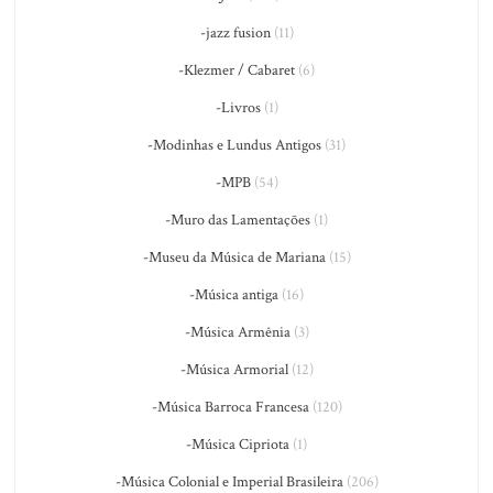
-jazz fusion
(11)
-Klezmer / Cabaret
(6)
-Livros
(1)
-Modinhas e Lundus Antigos
(31)
-MPB
(54)
-Muro das Lamentações
(1)
-Museu da Música de Mariana
(15)
-Música antiga
(16)
-Música Armênia
(3)
-Música Armorial
(12)
-Música Barroca Francesa
(120)
-Música Cipriota
(1)
-Música Colonial e Imperial Brasileira
(206)