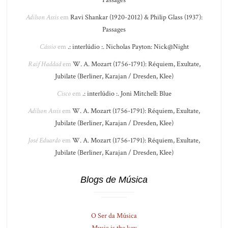
Adilson Assis
em
Ravi Shankar (1920-2012) & Philip Glass (1937):
Passages
Cássio
em
.: interlúdio :. Nicholas Payton: Nick@Night
Raif Haddad
em
W. A. Mozart (1756-1791): Réquiem, Exultate,
Jubilate (Berliner, Karajan / Dresden, Klee)
Cisco
em
.: interlúdio :. Joni Mitchell: Blue
Adilson Assis
em
W. A. Mozart (1756-1791): Réquiem, Exultate,
Jubilate (Berliner, Karajan / Dresden, Klee)
José Eduardo
em
W. A. Mozart (1756-1791): Réquiem, Exultate,
Jubilate (Berliner, Karajan / Dresden, Klee)
Blogs de Música
O Ser da Música
Music is the key