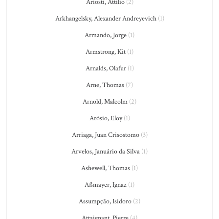
Ariosti, Attilio
(2)
Arkhangelsky, Alexander Andreyevich
(1)
Armando, Jorge
(1)
Armstrong, Kit
(1)
Arnalds, Olafur
(1)
Arne, Thomas
(7)
Arnold, Malcolm
(2)
Arósio, Eloy
(1)
Arriaga, Juan Crisostomo
(3)
Arvelos, Januário da Silva
(1)
Ashewell, Thomas
(1)
Aßmayer, Ignaz
(1)
Assumpção, Isidoro
(2)
Attaignant, Pierre
(4)