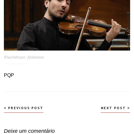
Khachatryan: fenômeno
PQP
Navegação
PREVIOUS POST
NEXT POST
de
Post
Deixe um comentário