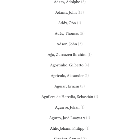
Adam, Adolphe
(2)
Adams, John
(15)
Addy, Obo
(1)
Adès, Thomas
(5)
Adson, John
(2)
Ağa, Zurnazen Ibrahim
(1)
Agostinho, Gilberto
(4)
Agricola, Alexander
(1)
Aguiar, Ernani
(5)
Aguilera de Heredia, Sebastián
(1)
Aguirre, Julián
(1)
Agurto, José Loaysa y
(1)
Ahle, Johann Philipp
(1)
Akpabot, Samuel
(1)