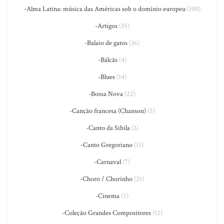
-Alma Latina: música das Américas sob o domínio europeu
(100)
-Artigos
(35)
-Balaio de gatos
(36)
-Bálcãs
(4)
-Blues
(14)
-Bossa Nova
(22)
-Canção francesa (Chanson)
(5)
-Canto da Sibila
(3)
-Canto Gregoriano
(13)
-Carnaval
(7)
-Choro / Chorinho
(21)
-Cinema
(5)
-Coleção Grandes Compositores
(12)