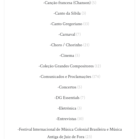
-Canção francesa (Chanson)
(5)
-Canto da Sibila
(3)
-Canto Gregoriano
(13)
-Carnaval
(7)
-Choro / Chorinho
(21)
-Cinema
(5)
-Coleção Grandes Compositores
(12)
-Comunicados e Proclamações
(174)
-Concertos
(5)
-DG Essentials
(7)
-Eletrônica
(3)
-Entrevistas
(10)
-Festival Internacional de Música Colonial Brasileira e Música
Antiga de Juiz de Fora
(23)