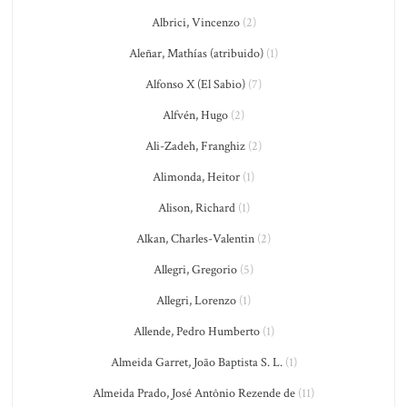
Albrici, Vincenzo
(2)
Aleñar, Mathías (atribuido)
(1)
Alfonso X (El Sabio)
(7)
Alfvén, Hugo
(2)
Ali-Zadeh, Franghiz
(2)
Alimonda, Heitor
(1)
Alison, Richard
(1)
Alkan, Charles-Valentin
(2)
Allegri, Gregorio
(5)
Allegri, Lorenzo
(1)
Allende, Pedro Humberto
(1)
Almeida Garret, João Baptista S. L.
(1)
Almeida Prado, José Antônio Rezende de
(11)