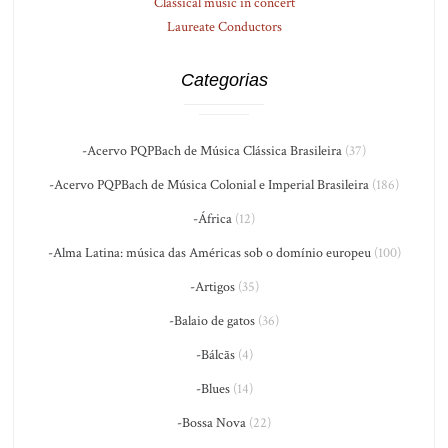
Classical music in concert
Laureate Conductors
Categorias
-Acervo PQPBach de Música Clássica Brasileira
(37)
-Acervo PQPBach de Música Colonial e Imperial Brasileira
(186)
-África
(12)
-Alma Latina: música das Américas sob o domínio europeu
(100)
-Artigos
(35)
-Balaio de gatos
(36)
-Bálcãs
(4)
-Blues
(14)
-Bossa Nova
(22)