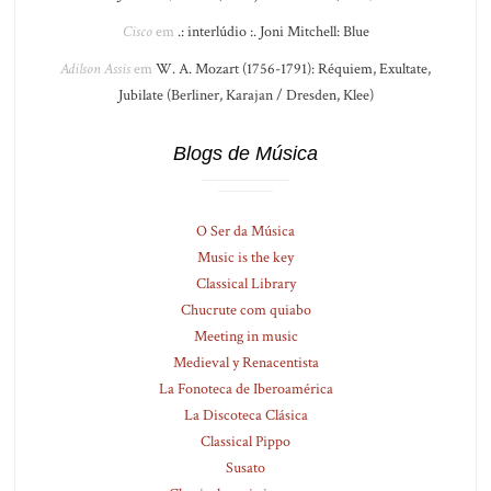
Cisco
em
.: interlúdio :. Joni Mitchell: Blue
Adilson Assis
em
W. A. Mozart (1756-1791): Réquiem, Exultate,
Jubilate (Berliner, Karajan / Dresden, Klee)
Blogs de Música
O Ser da Música
Music is the key
Classical Library
Chucrute com quiabo
Meeting in music
Medieval y Renacentista
La Fonoteca de Iberoamérica
La Discoteca Clásica
Classical Pippo
Susato