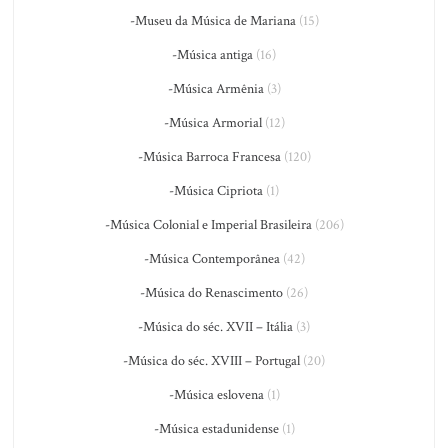
-Museu da Música de Mariana
(15)
-Música antiga
(16)
-Música Armênia
(3)
-Música Armorial
(12)
-Música Barroca Francesa
(120)
-Música Cipriota
(1)
-Música Colonial e Imperial Brasileira
(206)
-Música Contemporânea
(42)
-Música do Renascimento
(26)
-Música do séc. XVII – Itália
(3)
-Música do séc. XVIII – Portugal
(20)
-Música eslovena
(1)
-Música estadunidense
(1)