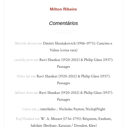
Milton Ribeiro
Comentários
Marcelo devoto
em
Dmitri Shostakovich (1906-1975): Canções e
Valsas (coisa rara)
candida pires
em
Ravi Shankar (1920-2012) & Philip Glass (1937):
Passages
Pedro Ipê
em
Ravi Shankar (1920-2012) & Philip Glass (1937):
Passages
Adilson Assis
em
Ravi Shankar (1920-2012) & Philip Glass (1937):
Passages
Cássio
em
.: interlúdio :. Nicholas Payton: Nick@Night
Raif Haddad
em
W. A. Mozart (1756-1791): Réquiem, Exultate,
Jubilate (Berliner, Karajan / Dresden, Klee)