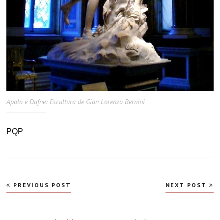
Apolo e Dafne: Escultura de Gian Lorenzo Bernini
PQP
Navegação
PREVIOUS POST
NEXT POST
de
Post