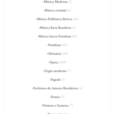
-Música Moderna
(3)
-Música oriental
(5)
-Música Polifônica Ibérica
(46)
-Música Rara Brasileira
(3)
-Música Sacra Ortodoxa
(10)
-Natalinas
(45)
-Obituário
(20)
-Ópera
(248)
-Órgão moderno
(7)
-Pagode
(1)
-Partituras de Autores Brasileiros
(6)
-Poesia
(9)
-Prêmios e Sorteios
(7)