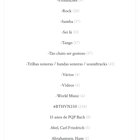
-Promoções
(9)
-Rock
(28)
-Samba
(17)
-Sei lá
(13)
-Tango
(17)
-Tão chato ser gostoso
(17)
-Trilhas sonoras / bandas sonoras / soundtracks
(41)
-Vários
(4)
-Vídeos
(4)
-World Music
(6)
#BTHVN250
(258)
15 anos de PQP Bach
(8)
Abel, Carl Friedrich
(5)
Abrahamsen, Hans
(1)