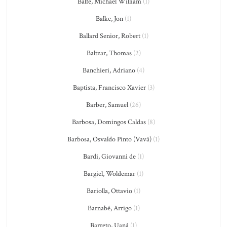
Balfe, Michael William
(1)
Balke, Jon
(1)
Ballard Senior, Robert
(1)
Baltzar, Thomas
(2)
Banchieri, Adriano
(4)
Baptista, Francisco Xavier
(3)
Barber, Samuel
(26)
Barbosa, Domingos Caldas
(8)
Barbosa, Osvaldo Pinto (Vavá)
(1)
Bardi, Giovanni de
(1)
Bargiel, Woldemar
(1)
Bariolla, Ottavio
(1)
Barnabé, Arrigo
(1)
Barreto, Uaná
(1)