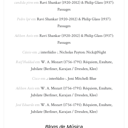
candida pires
em
Ravi Shankar (1920-2012) & Philip Glass (1937):
Passages
Pedro Ipê
em
Ravi Shankar (1920-2012) & Philip Glass (1937):
Passages
Adilson Assis
em
Ravi Shankar (1920-2012) & Philip Glass (1937):
Passages
Cássio
em
.: interlúdio :. Nicholas Payton: Nick@Night
Raif Haddad
em
W. A. Mozart (1756-1791): Réquiem, Exultate,
Jubilate (Berliner, Karajan / Dresden, Klee)
Cisco
em
.: interlúdio :. Joni Mitchell: Blue
Adilson Assis
em
W. A. Mozart (1756-1791): Réquiem, Exultate,
Jubilate (Berliner, Karajan / Dresden, Klee)
José Eduardo
em
W. A. Mozart (1756-1791): Réquiem, Exultate,
Jubilate (Berliner, Karajan / Dresden, Klee)
Blogs de Música