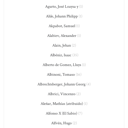
Agurto, José Loaysa y
(1)
Ahle, Johann Philipp
(1)
Akpabot, Samuel
(1)
Alabiev, Alexander
(1)
Alain, Jehan
(2)
Albéniz, Isaac
(35)
Alberto de Gomez, Lluys
(1)
Albinoni, Tomaso
(16)
Albrechtsberger, Johann Georg
(4)
Albrici, Vincenzo
(2)
Aleñar, Mathías (atribuido)
(1)
Alfonso X (El Sabio)
(7)
Alfvén, Hugo
(2)