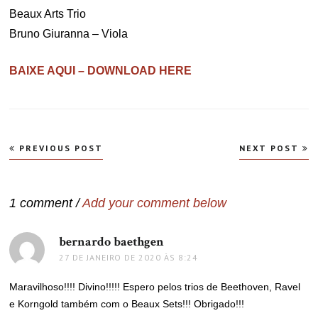
Beaux Arts Trio
Bruno Giuranna – Viola
BAIXE AQUI – DOWNLOAD HERE
Navegação
PREVIOUS POST
NEXT POST
de
Post
1 comment /
Add your comment below
bernardo baethgen
disse:
27 DE JANEIRO DE 2020 ÀS 8:24
Maravilhoso!!!! Divino!!!!! Espero pelos trios de Beethoven, Ravel
e Korngold também com o Beaux Sets!!! Obrigado!!!