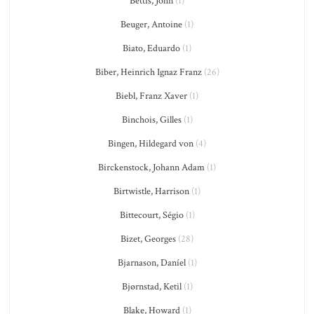
Bettis, John
(1)
Beuger, Antoine
(1)
Biato, Eduardo
(1)
Biber, Heinrich Ignaz Franz
(26)
Biebl, Franz Xaver
(1)
Binchois, Gilles
(1)
Bingen, Hildegard von
(4)
Birckenstock, Johann Adam
(1)
Birtwistle, Harrison
(1)
Bittecourt, Ségio
(1)
Bizet, Georges
(28)
Bjarnason, Daníel
(1)
Bjørnstad, Ketil
(1)
Blake, Howard
(1)