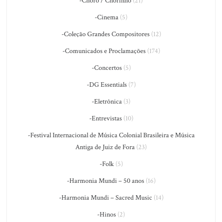
-Choro / Chorinho
(21)
-Cinema
(5)
-Coleção Grandes Compositores
(12)
-Comunicados e Proclamações
(174)
-Concertos
(5)
-DG Essentials
(7)
-Eletrônica
(3)
-Entrevistas
(10)
-Festival Internacional de Música Colonial Brasileira e Música
Antiga de Juiz de Fora
(23)
-Folk
(5)
-Harmonia Mundi – 50 anos
(16)
-Harmonia Mundi – Sacred Music
(14)
-Hinos
(2)