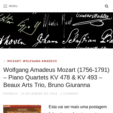
SE
MENU
MOZART, WOLFGANG AMADEUS
In
Wolfgang Amadeus Mozart (1756-1791)
– Piano Quartets KV 478 & KV 493 –
Beaux Arts Trio, Bruno Giuranna
AUTHOR
POSTED
FDPBACH
24 DE JANEIRO DE 2018
1 COMMENT
ON
Esta vai ser mais uma postagem