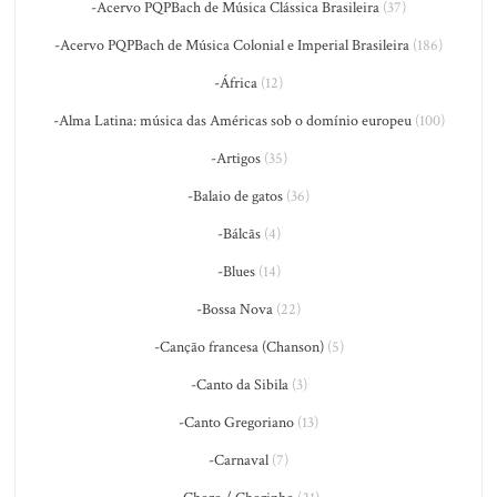
-Acervo PQPBach de Música Clássica Brasileira
(37)
-Acervo PQPBach de Música Colonial e Imperial Brasileira
(186)
-África
(12)
-Alma Latina: música das Américas sob o domínio europeu
(100)
-Artigos
(35)
-Balaio de gatos
(36)
-Bálcãs
(4)
-Blues
(14)
-Bossa Nova
(22)
-Canção francesa (Chanson)
(5)
-Canto da Sibila
(3)
-Canto Gregoriano
(13)
-Carnaval
(7)