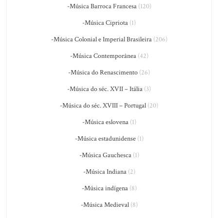
-Música Barroca Francesa
(120)
-Música Cipriota
(1)
-Música Colonial e Imperial Brasileira
(206)
-Música Contemporânea
(42)
-Música do Renascimento
(26)
-Música do séc. XVII – Itália
(3)
-Música do séc. XVIII – Portugal
(20)
-Música eslovena
(1)
-Música estadunidense
(1)
-Música Gauchesca
(1)
-Música Indiana
(2)
-Música indígena
(8)
-Música Medieval
(8)