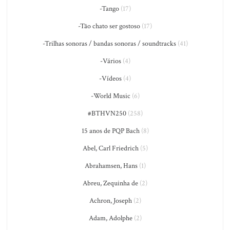
-Tango
(17)
-Tão chato ser gostoso
(17)
-Trilhas sonoras / bandas sonoras / soundtracks
(41)
-Vários
(4)
-Vídeos
(4)
-World Music
(6)
#BTHVN250
(258)
15 anos de PQP Bach
(8)
Abel, Carl Friedrich
(5)
Abrahamsen, Hans
(1)
Abreu, Zequinha de
(2)
Achron, Joseph
(2)
Adam, Adolphe
(2)