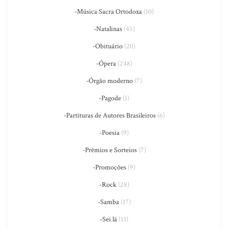
-Música Sacra Ortodoxa
(10)
-Natalinas
(45)
-Obituário
(20)
-Ópera
(248)
-Órgão moderno
(7)
-Pagode
(1)
-Partituras de Autores Brasileiros
(6)
-Poesia
(9)
-Prêmios e Sorteios
(7)
-Promoções
(9)
-Rock
(28)
-Samba
(17)
-Sei lá
(13)