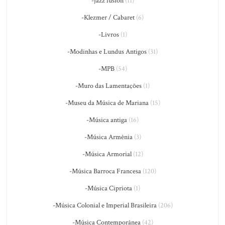
-jazz fusion
(11)
-Klezmer / Cabaret
(6)
-Livros
(1)
-Modinhas e Lundus Antigos
(31)
-MPB
(54)
-Muro das Lamentações
(1)
-Museu da Música de Mariana
(15)
-Música antiga
(16)
-Música Armênia
(3)
-Música Armorial
(12)
-Música Barroca Francesa
(120)
-Música Cipriota
(1)
-Música Colonial e Imperial Brasileira
(206)
-Música Contemporânea
(42)