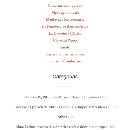
Chucrute com quiabo
Meeting in music
Medieval y Renacentista
La Fonoteca de Iberoamérica
La Discoteca Clásica
Classical Pippo
Susato
Classical music in concert
Laureate Conductors
Categorias
-Acervo PQPBach de Música Clássica Brasileira
(37)
-Acervo PQPBach de Música Colonial e Imperial Brasileira
(186)
-África
(12)
-Alma Latina: música das Américas sob o domínio europeu
(100)