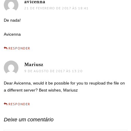
avicenna
disse:
21 DE FEVEREIRO DE 2017 ÀS 18:41
De nada!
Avicenna
RESPONDER
Mariusz
disse:
9 DE AGOSTO DE 2017 ÀS 13:20
Dear Avicenna, would it be possible for you to reupload the file on
a different server? Best wishes, Mariusz
RESPONDER
Deixe um comentário