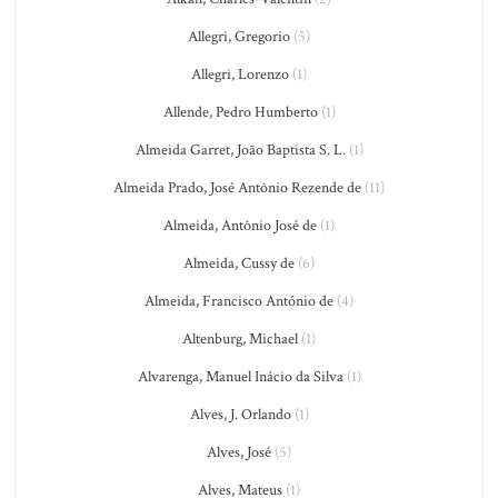
Allegri, Gregorio
(5)
Allegri, Lorenzo
(1)
Allende, Pedro Humberto
(1)
Almeida Garret, João Baptista S. L.
(1)
Almeida Prado, José Antônio Rezende de
(11)
Almeida, Antônio José de
(1)
Almeida, Cussy de
(6)
Almeida, Francisco António de
(4)
Altenburg, Michael
(1)
Alvarenga, Manuel Inácio da Silva
(1)
Alves, J. Orlando
(1)
Alves, José
(5)
Alves, Mateus
(1)