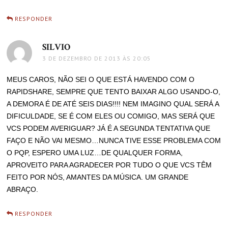
RESPONDER
SILVIO
disse:
3 DE DEZEMBRO DE 2013 ÀS 20:05
MEUS CAROS, NÃO SEI O QUE ESTÁ HAVENDO COM O
RAPIDSHARE, SEMPRE QUE TENTO BAIXAR ALGO USANDO-O,
A DEMORA É DE ATÉ SEIS DIAS!!!! NEM IMAGINO QUAL SERÁ A
DIFICULDADE, SE É COM ELES OU COMIGO, MAS SERÁ QUE
VCS PODEM AVERIGUAR? JÁ É A SEGUNDA TENTATIVA QUE
FAÇO E NÃO VAI MESMO…NUNCA TIVE ESSE PROBLEMA COM
O PQP, ESPERO UMA LUZ…DE QUALQUER FORMA,
APROVEITO PARA AGRADECER POR TUDO O QUE VCS TÊM
FEITO POR NÓS, AMANTES DA MÚSICA. UM GRANDE
ABRAÇO.
RESPONDER