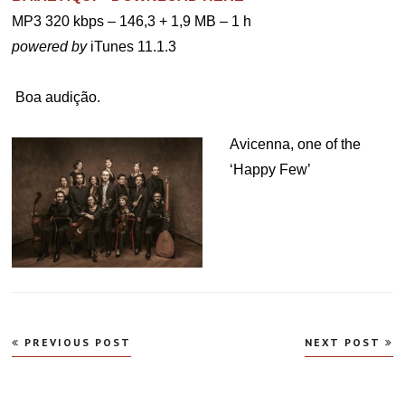
MP3 320 kbps – 146,3 + 1,9 MB – 1 h
powered by
iTunes 11.1.3
.
.
Boa audição.
Avicenna, one of the
‘Happy Few’
Navegação
PREVIOUS POST
NEXT POST
de
Post