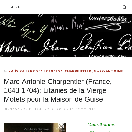
SE
MENU
-MÚSICA BARROCA FRANCESA
,
CHARPENTIER, MARC-ANTOINE
In
Marc-Antonie Charpentier (France,
1643-1704): Litanies de la Vierge –
Motets pour la Maison de Guise
AUTHOR
POSTED
BISNAGA
24 DE JANEIRO DE 2018
11 COMMENTS
ON
Marc-Antonie