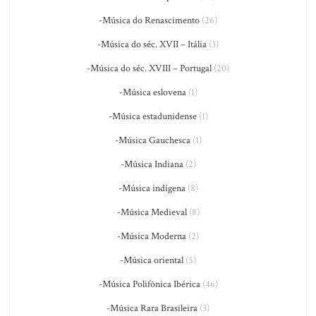
-Música do Renascimento
(26)
-Música do séc. XVII – Itália
(3)
-Música do séc. XVIII – Portugal
(20)
-Música eslovena
(1)
-Música estadunidense
(1)
-Música Gauchesca
(1)
-Música Indiana
(2)
-Música indígena
(8)
-Música Medieval
(8)
-Música Moderna
(2)
-Música oriental
(5)
-Música Polifônica Ibérica
(46)
-Música Rara Brasileira
(3)