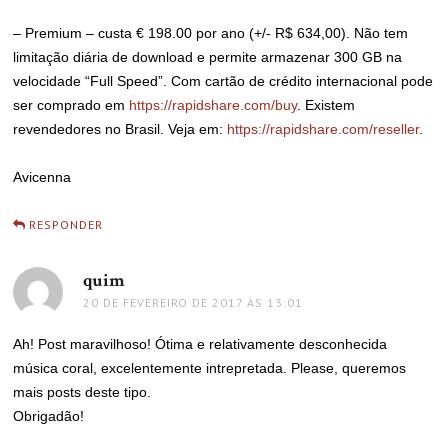
– Premium – custa € 198.00 por ano (+/- R$ 634,00). Não tem
limitação diária de download e permite armazenar 300 GB na
velocidade “Full Speed”. Com cartão de crédito internacional pode
ser comprado em
https://rapidshare.com/buy
. Existem
revendedores no Brasil. Veja em:
https://rapidshare.com/reseller
.
Avicenna
RESPONDER
quim
disse:
20 DE FEVEREIRO DE 2017 ÀS 13:01
Ah! Post maravilhoso! Ótima e relativamente desconhecida
música coral, excelentemente intrepretada. Please, queremos
mais posts deste tipo.
Obrigadão!