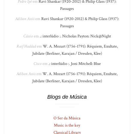
Pedro Ipê
em
Ravi Shankar (1920-2012) & Philip Glass (1937):
Passages
Adilson Assis
em
Ravi Shankar (1920-2012) & Philip Glass (1937):
Passages
Cássio
em
.: interlúdio :. Nicholas Payton: Nick@Night
Raif Haddad
em
W. A. Mozart (1756-1791): Réquiem, Exultate,
Jubilate (Berliner, Karajan / Dresden, Klee)
Cisco
em
.: interlúdio :. Joni Mitchell: Blue
Adilson Assis
em
W. A. Mozart (1756-1791): Réquiem, Exultate,
Jubilate (Berliner, Karajan / Dresden, Klee)
Blogs de Música
O Ser da Música
Music is the key
Classical Library