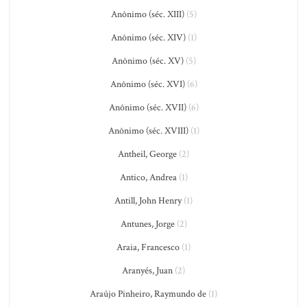
Anônimo (séc. XIII)
(5)
Anônimo (séc. XIV)
(1)
Anônimo (séc. XV)
(5)
Anônimo (séc. XVI)
(6)
Anônimo (séc. XVII)
(6)
Anônimo (séc. XVIII)
(1)
Antheil, George
(2)
Antico, Andrea
(1)
Antill, John Henry
(1)
Antunes, Jorge
(2)
Araia, Francesco
(1)
Aranyés, Juan
(2)
Araújo Pinheiro, Raymundo de
(1)