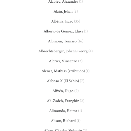
Alabiev, Alexander
(1)
Alain, Jehan
(2)
Albéniz, Isaac
(35)
Alberto de Gomez, Lluys
(1)
Albinoni, Tomaso
(16)
Albrechtsberger, Johann Georg
(4)
Albrici, Vincenzo
(2)
Aleñar, Mathías (atribuido)
(1)
Alfonso X (El Sabio)
(7)
Alfvén, Hugo
(2)
Ali-Zadeh, Franghiz
(2)
Alimonda, Heitor
(1)
Alison, Richard
(1)
Alkan, Charles-Valentin
(2)