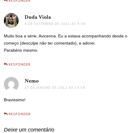
RESPONDER
Duda Viola
disse:
6 DE SETEMBRO DE 2011 ÀS 9:38
Muito boa a série, Avicenna. Eu a estava acompanhando desde o
começo (desculpe não ter comentado), e adorei.
Parabéns mesmo.
RESPONDER
Nemo
disse:
27 DE JANEIRO DE 2012 ÀS 13:58
Bravissimo!
RESPONDER
Deixe um comentário