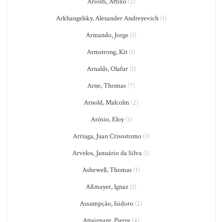
Ariosti, Attilio
(2)
Arkhangelsky, Alexander Andreyevich
(1)
Armando, Jorge
(1)
Armstrong, Kit
(1)
Arnalds, Olafur
(1)
Arne, Thomas
(7)
Arnold, Malcolm
(2)
Arósio, Eloy
(1)
Arriaga, Juan Crisostomo
(3)
Arvelos, Januário da Silva
(1)
Ashewell, Thomas
(1)
Aßmayer, Ignaz
(1)
Assumpção, Isidoro
(2)
Attaignant, Pierre
(4)