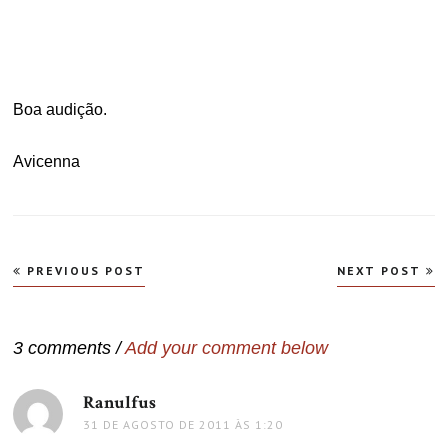
.
.
Boa audição.
Avicenna
Navegação
PREVIOUS POST
NEXT POST
de
Post
3 comments /
Add your comment below
Ranulfus
disse:
31 DE AGOSTO DE 2011 ÀS 1:20