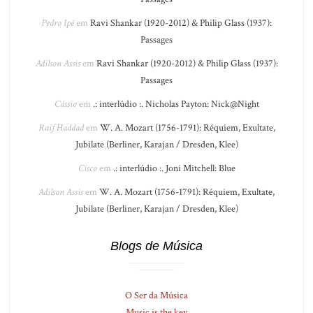
Pedro Ipê
em
Ravi Shankar (1920-2012) & Philip Glass (1937):
Passages
Adilson Assis
em
Ravi Shankar (1920-2012) & Philip Glass (1937):
Passages
Cássio
em
.: interlúdio :. Nicholas Payton: Nick@Night
Raif Haddad
em
W. A. Mozart (1756-1791): Réquiem, Exultate,
Jubilate (Berliner, Karajan / Dresden, Klee)
Cisco
em
.: interlúdio :. Joni Mitchell: Blue
Adilson Assis
em
W. A. Mozart (1756-1791): Réquiem, Exultate,
Jubilate (Berliner, Karajan / Dresden, Klee)
Blogs de Música
O Ser da Música
Music is the key