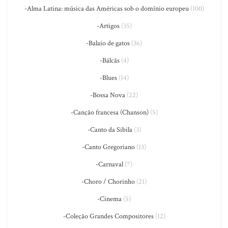
-Alma Latina: música das Américas sob o domínio europeu
(100)
-Artigos
(35)
-Balaio de gatos
(36)
-Bálcãs
(4)
-Blues
(14)
-Bossa Nova
(22)
-Canção francesa (Chanson)
(5)
-Canto da Sibila
(3)
-Canto Gregoriano
(13)
-Carnaval
(7)
-Choro / Chorinho
(21)
-Cinema
(5)
-Coleção Grandes Compositores
(12)