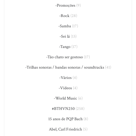
-Promoções
(9)
-Rock
(28)
-Samba
(17)
-Sei lá
(13)
-Tango
(17)
-Tão chato ser gostoso
(17)
-Trilhas sonoras / bandas sonoras / soundtracks
(41)
-Vários
(4)
-Vídeos
(4)
-World Music
(6)
#BTHVN250
(258)
15 anos de PQP Bach
(8)
Abel, Carl Friedrich
(5)