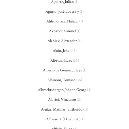
Aguirre, Julián
(1)
Agurto, José Loaysa y
(1)
Ahle, Johann Philipp
(1)
Akpabot, Samuel
(1)
Alabiev, Alexander
(1)
Alain, Jehan
(2)
Albéniz, Isaac
(35)
Alberto de Gomez, Lluys
(1)
Albinoni, Tomaso
(16)
Albrechtsberger, Johann Georg
(4)
Albrici, Vincenzo
(2)
Aleñar, Mathías (atribuido)
(1)
Alfonso X (El Sabio)
(7)