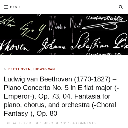
SE
MENU
BEETHOVEN, LUDWIG VAN
In
Ludwig van Beethoven (1770-1827) –
Piano Concerto No. 5 in E flat major (-
Emperor-), Op. 73, 04. Fantasia for
piano, chorus, and orchestra (-Choral
Fantasy-), Op. 80
AUTHOR
POSTED
FDPBACH
27 DE DEZEMBRO DE 2017
4 COMMENTS
ON