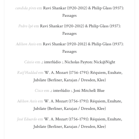
candida pires
em
Ravi Shankar (1920-2012) & Philip Glass (1937):
Passages
Pedro Ipê
em
Ravi Shankar (1920-2012) & Philip Glass (1937):
Passages
Adilson Assis
em
Ravi Shankar (1920-2012) & Philip Glass (1937):
Passages
Cássio
em
.: interlúdio :. Nicholas Payton: Nick@Night
Raif Haddad
em
W. A. Mozart (1756-1791): Réquiem, Exultate,
Jubilate (Berliner, Karajan / Dresden, Klee)
Cisco
em
.: interlúdio :. Joni Mitchell: Blue
Adilson Assis
em
W. A. Mozart (1756-1791): Réquiem, Exultate,
Jubilate (Berliner, Karajan / Dresden, Klee)
José Eduardo
em
W. A. Mozart (1756-1791): Réquiem, Exultate,
Jubilate (Berliner, Karajan / Dresden, Klee)