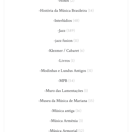
-Hinos
(2)
-História da Música Brasileira
(14)
-Interlúdios
(48)
-Jazz
(589)
-jazz fusion
(11)
-Klezmer / Cabaret
(6)
-Livros
(1)
-Modinhas e Lundus Antigos
(31)
-MPB
(54)
-Muro das Lamentações
(1)
-Museu da Música de Mariana
(15)
-Música antiga
(16)
-Música Armênia
(3)
-Música Armorial
(12)