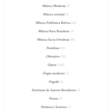
-Música Moderna
(3)
-Música oriental
(5)
-Música Polifônica Ibérica
(46)
-Música Rara Brasileira
(3)
-Música Sacra Ortodoxa
(10)
-Natalinas
(45)
-Obituário
(20)
-Ópera
(248)
-Órgão moderno
(7)
-Pagode
(1)
-Partituras de Autores Brasileiros
(6)
-Poesia
(9)
-Prêmios e Sorteios
(7)