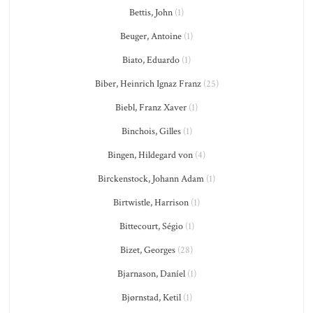
Bettis, John
(1)
Beuger, Antoine
(1)
Biato, Eduardo
(1)
Biber, Heinrich Ignaz Franz
(25)
Biebl, Franz Xaver
(1)
Binchois, Gilles
(1)
Bingen, Hildegard von
(4)
Birckenstock, Johann Adam
(1)
Birtwistle, Harrison
(1)
Bittecourt, Ségio
(1)
Bizet, Georges
(28)
Bjarnason, Daníel
(1)
Bjørnstad, Ketil
(1)