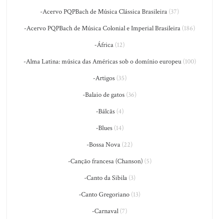
-Acervo PQPBach de Música Clássica Brasileira
(37)
-Acervo PQPBach de Música Colonial e Imperial Brasileira
(186)
-África
(12)
-Alma Latina: música das Américas sob o domínio europeu
(100)
-Artigos
(35)
-Balaio de gatos
(36)
-Bálcãs
(4)
-Blues
(14)
-Bossa Nova
(22)
-Canção francesa (Chanson)
(5)
-Canto da Sibila
(3)
-Canto Gregoriano
(13)
-Carnaval
(7)