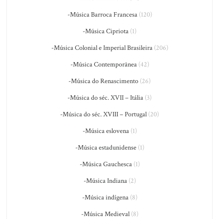
-Música Barroca Francesa
(120)
-Música Cipriota
(1)
-Música Colonial e Imperial Brasileira
(206)
-Música Contemporânea
(42)
-Música do Renascimento
(26)
-Música do séc. XVII – Itália
(3)
-Música do séc. XVIII – Portugal
(20)
-Música eslovena
(1)
-Música estadunidense
(1)
-Música Gauchesca
(1)
-Música Indiana
(2)
-Música indígena
(8)
-Música Medieval
(8)