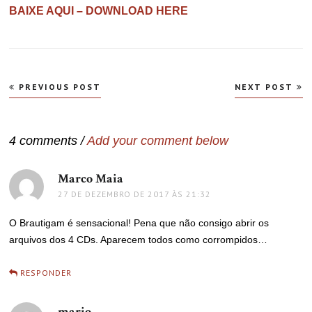
BAIXE AQUI – DOWNLOAD HERE
Navegação
PREVIOUS POST
NEXT POST
de
Post
4 comments /
Add your comment below
Marco Maia
disse:
27 DE DEZEMBRO DE 2017 ÀS 21:32
O Brautigam é sensacional! Pena que não consigo abrir os
arquivos dos 4 CDs. Aparecem todos como corrompidos…
RESPONDER
mario
disse: