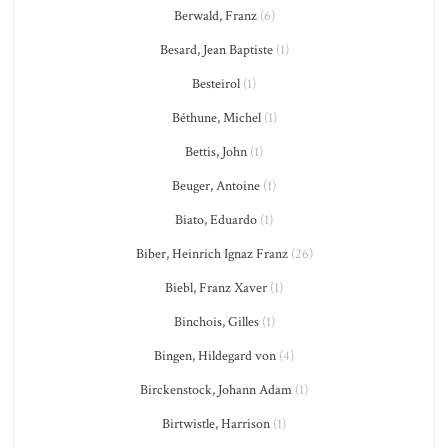
Berwald, Franz
(6)
Besard, Jean Baptiste
(1)
Besteirol
(1)
Béthune, Michel
(1)
Bettis, John
(1)
Beuger, Antoine
(1)
Biato, Eduardo
(1)
Biber, Heinrich Ignaz Franz
(26)
Biebl, Franz Xaver
(1)
Binchois, Gilles
(1)
Bingen, Hildegard von
(4)
Birckenstock, Johann Adam
(1)
Birtwistle, Harrison
(1)