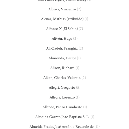
Albrici, Vincenzo
(2)
Aleñar, Mathías (atribuido)
(1)
Alfonso X (El Sabio)
(7)
Alfvén, Hugo
(2)
Ali-Zadeh, Franghiz
(2)
Alimonda, Heitor
(1)
Alison, Richard
(1)
Alkan, Charles-Valentin
(2)
Allegri, Gregorio
(5)
Allegri, Lorenzo
(1)
Allende, Pedro Humberto
(1)
Almeida Garret, João Baptista S. L.
(1)
Almeida Prado, José Antônio Rezende de
(11)