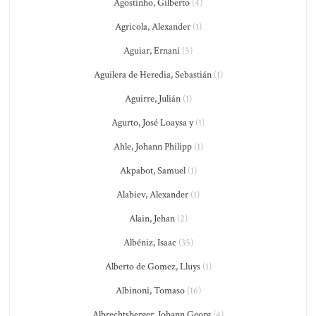
Agostinho, Gilberto
(4)
Agricola, Alexander
(1)
Aguiar, Ernani
(5)
Aguilera de Heredia, Sebastián
(1)
Aguirre, Julián
(1)
Agurto, José Loaysa y
(1)
Ahle, Johann Philipp
(1)
Akpabot, Samuel
(1)
Alabiev, Alexander
(1)
Alain, Jehan
(2)
Albéniz, Isaac
(35)
Alberto de Gomez, Lluys
(1)
Albinoni, Tomaso
(16)
Albrechtsberger, Johann Georg
(4)