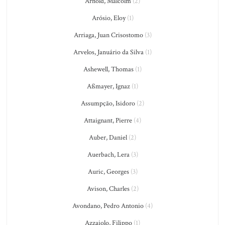
Arnold, Malcolm
(2)
Arósio, Eloy
(1)
Arriaga, Juan Crisostomo
(3)
Arvelos, Januário da Silva
(1)
Ashewell, Thomas
(1)
Aßmayer, Ignaz
(1)
Assumpção, Isidoro
(2)
Attaignant, Pierre
(4)
Auber, Daniel
(2)
Auerbach, Lera
(3)
Auric, Georges
(3)
Avison, Charles
(2)
Avondano, Pedro Antonio
(4)
Azzaiolo, Filippo
(1)