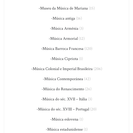
-Museu da Música de Mariana
(15)
-Música antiga
(16)
-Música Armênia
(3)
-Música Armorial
(12)
-Música Barroca Francesa
(120)
-Música Cipriota
(1)
-Música Colonial e Imperial Brasileira
(206)
-Música Contemporânea
(42)
-Música do Renascimento
(26)
-Música do séc. XVII – Itália
(3)
-Música do séc. XVIII – Portugal
(20)
-Música eslovena
(1)
-Música estadunidense
(1)