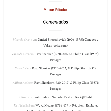
Milton Ribeiro
Comentários
Marcelo devoto
em
Dmitri Shostakovich (1906-1975): Canções e
Valsas (coisa rara)
candida pires
em
Ravi Shankar (1920-2012) & Philip Glass (1937):
Passages
Pedro Ipê
em
Ravi Shankar (1920-2012) & Philip Glass (1937):
Passages
Adilson Assis
em
Ravi Shankar (1920-2012) & Philip Glass (1937):
Passages
Cássio
em
.: interlúdio :. Nicholas Payton: Nick@Night
Raif Haddad
em
W. A. Mozart (1756-1791): Réquiem, Exultate,