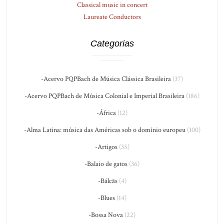
Classical music in concert
Laureate Conductors
Categorias
-Acervo PQPBach de Música Clássica Brasileira
(37)
-Acervo PQPBach de Música Colonial e Imperial Brasileira
(186)
-África
(12)
-Alma Latina: música das Américas sob o domínio europeu
(100)
-Artigos
(35)
-Balaio de gatos
(36)
-Bálcãs
(4)
-Blues
(14)
-Bossa Nova
(22)