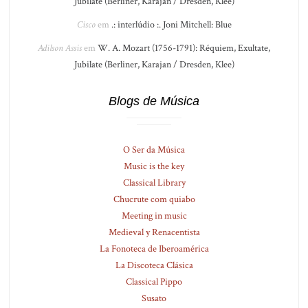
Jubilate (Berliner, Karajan / Dresden, Klee)
Cisco
em
.: interlúdio :. Joni Mitchell: Blue
Adilson Assis
em
W. A. Mozart (1756-1791): Réquiem, Exultate,
Jubilate (Berliner, Karajan / Dresden, Klee)
Blogs de Música
O Ser da Música
Music is the key
Classical Library
Chucrute com quiabo
Meeting in music
Medieval y Renacentista
La Fonoteca de Iberoamérica
La Discoteca Clásica
Classical Pippo
Susato