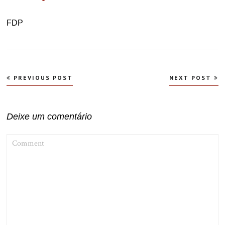
FDP
Navegação
PREVIOUS POST
NEXT POST
de
Post
Deixe um comentário
COMMENT