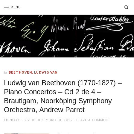
SE
MENU
BEETHOVEN, LUDWIG VAN
In
Ludwig van Beethoven (1770-1827) –
Piano Concertos – Cd 2 de 4 –
Brautigam, Noorköping Symphony
Orchestra, Andrew Parrot
AUTHOR
POSTED
FDPBACH
23 DE DEZEMBRO DE 2017
LEAVE A COMMENT
ON