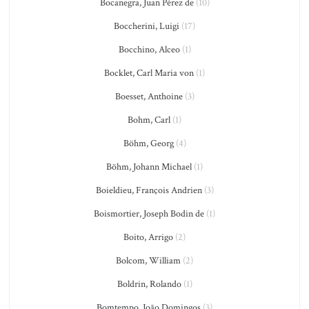
Bocanegra, Juan Pérez de
(10)
Boccherini, Luigi
(17)
Bocchino, Alceo
(1)
Bocklet, Carl Maria von
(1)
Boesset, Anthoine
(3)
Bohm, Carl
(1)
Böhm, Georg
(4)
Böhm, Johann Michael
(1)
Boieldieu, François Andrien
(3)
Boismortier, Joseph Bodin de
(1)
Boito, Arrigo
(2)
Bolcom, William
(2)
Boldrin, Rolando
(1)
Bomtempo, João Domingos
(3)