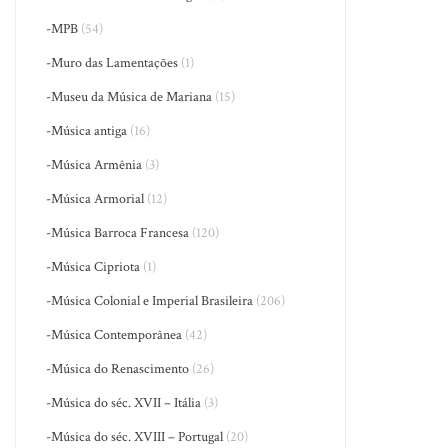
-MPB
(54)
-Muro das Lamentações
(1)
-Museu da Música de Mariana
(15)
-Música antiga
(16)
-Música Armênia
(3)
-Música Armorial
(12)
-Música Barroca Francesa
(120)
-Música Cipriota
(1)
-Música Colonial e Imperial Brasileira
(206)
-Música Contemporânea
(42)
-Música do Renascimento
(26)
-Música do séc. XVII – Itália
(3)
-Música do séc. XVIII – Portugal
(20)