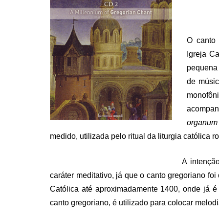
O canto 
Igreja C
pequena 
de músic
monofôni
acompan
organum
medido, utilizada pelo ritual da liturgia católica 
A intençã
caráter meditativo, já que o canto gregoriano fo
Católica até aproximadamente 1400, onde já é f
canto gregoriano, é utilizado para colocar melodi