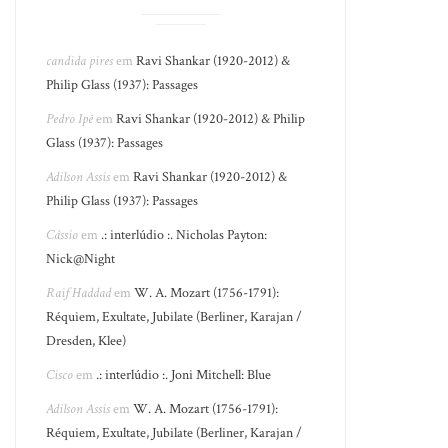
candida pires
em
Ravi Shankar (1920-2012) &
Philip Glass (1937): Passages
Pedro Ipê
em
Ravi Shankar (1920-2012) & Philip
Glass (1937): Passages
Adilson Assis
em
Ravi Shankar (1920-2012) &
Philip Glass (1937): Passages
Cássio
em
.: interlúdio :. Nicholas Payton:
Nick@Night
Raif Haddad
em
W. A. Mozart (1756-1791):
Réquiem, Exultate, Jubilate (Berliner, Karajan /
Dresden, Klee)
Cisco
em
.: interlúdio :. Joni Mitchell: Blue
Adilson Assis
em
W. A. Mozart (1756-1791):
Réquiem, Exultate, Jubilate (Berliner, Karajan /