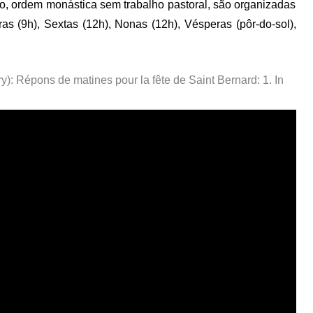
o, ordem monástica sem trabalho pastoral, são organizadas
as (9h), Sextas (12h), Nonas (12h), Vésperas (pôr-do-sol),
y): Répons de matines pour la fête de Saint Bernard: 1. In