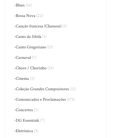
-Blues
(14)
-Bossa Nova
(22)
-Canção francesa (Chanson)
(5)
-Canto da Sibila
(3)
-Canto Gregoriano
(13)
-Carnaval
(7)
-Choro / Chorinho
(21)
-Cinema
(5)
-Coleção Grandes Compositores
(12)
-Comunicados e Proclamações
(174)
-Concertos
(5)
-DG Essentials
(7)
-Eletrônica
(3)