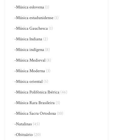
-Música eslovena
(1)
-Música estadunidense
(1)
-Música Gauchesca
(1)
-Música Indiana
(2)
-Música indígena
(8)
-Música Medieval
(8)
-Música Moderna
(3)
-Música oriental
(5)
-Música Polifônica Ibérica
(46)
-Música Rara Brasileira
(3)
-Música Sacra Ortodoxa
(10)
-Natalinas
(45)
-Obituário
(20)