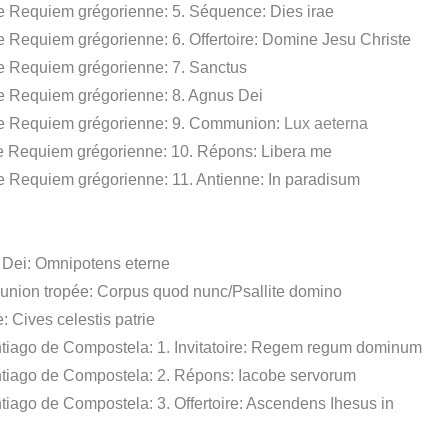
de Requiem grégorienne: 5. Séquence: Dies irae
e Requiem grégorienne: 6. Offertoire: Domine Jesu Christe
de Requiem grégorienne: 7. Sanctus
de Requiem grégorienne: 8. Agnus Dei
 de Requiem grégorienne: 9. Communion:
Lux aeterna
de Requiem grégorienne: 10. Répons: Libera me
e Requiem grégorienne: 11. Antienne: In paradisum
s Dei: Omnipotens eterne
munion tropée: Corpus quod nunc/Psallite domino
 Cives celestis patrie
tiago de Compostela: 1. Invitatoire:
Regem regum dominum
antiago de Compostela: 2. Répons: Iacobe servorum
ntiago de Compostela: 3. Offertoire: Ascendens Ihesus in