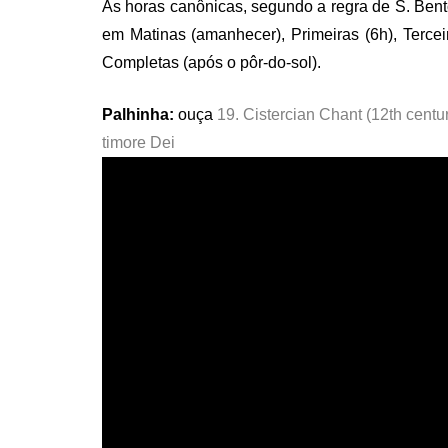
As horas canônicas, segundo a regra de S. Bent
em Matinas (amanhecer), Primeiras (6h), Terceir
Completas (após o pôr-do-sol).
Palhinha:
ouça
19. Cistercian Chant (12th centur
timore Dei