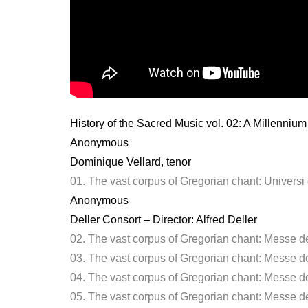
History of the Sacred Music vol. 02: A Millenniu
Anonymous
Dominique Vellard, tenor
01. The vast corpus of Gregorian chant: Universi 
Anonymous
Deller Consort – Director: Alfred Deller
02. The vast corpus of Gregorian chant: Messe d
03. The vast corpus of Gregorian chant: Messe d
04. The vast corpus of Gregorian chant: Messe 
05. The vast corpus of Gregorian chant: Messe d