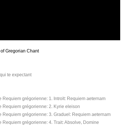
m of Gregorian Chant
qui te expectant
e Requiem grégorienne: 1. Introït: Requiem aeternam
e Requiem grégorienne: 2. Kyrie eleison
de Requiem grégorienne: 3. Graduel: Requiem aeternam
e Requiem grégorienne: 4. Trait: Absolve, Domine