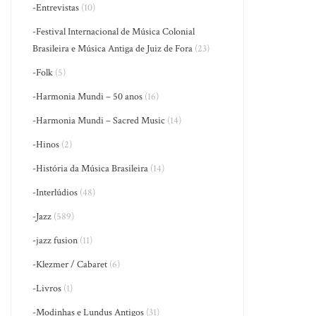
-Entrevistas
(10)
-Festival Internacional de Música Colonial
Brasileira e Música Antiga de Juiz de Fora
(23)
-Folk
(5)
-Harmonia Mundi – 50 anos
(16)
-Harmonia Mundi – Sacred Music
(14)
-Hinos
(2)
-História da Música Brasileira
(14)
-Interlúdios
(48)
-Jazz
(589)
-jazz fusion
(11)
-Klezmer / Cabaret
(6)
-Livros
(1)
-Modinhas e Lundus Antigos
(31)