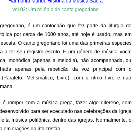
Harmonia Mundi: História da Música Sacra
vol 02: Um milênio de canto gregoriano
gregoriano, é um cantochão que fez parte da liturgia da
atólica por cerca de 1000 anos, até hoje é usado, mas em
escala. O canto gregoriano foi uma das primeiras espécies
a a ter seu registro escrito. É um gênero de música vocal
ca, monódica (apenas a melodia), não acompanhada, ou
hada apenas pela repetição da voz principal com o
(Paralelo, Melismático, Livre), com o ritmo livre e não
romana.
o é romper com a música grega, fazer algo diferene, com
i desenvolvido para ser executado nas celebrações da Igreja
eita música polifônica dentro das igrejas. Normalmente, o
a em orações do rito cristão.