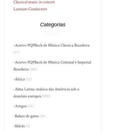
Classical music in concert
Laureate Conductors
Categorias
-Acervo PQPBach de Música Clássica Brasileira
(37)
-Acervo PQPBach de Música Colonial e Imperial
Brasileira
(186)
-África
(12)
-Alma Latina: música das Américas sob o
domínio europeu
(100)
-Artigos
(35)
-Balaio de gatos
(36)
-Bálcãs
(4)