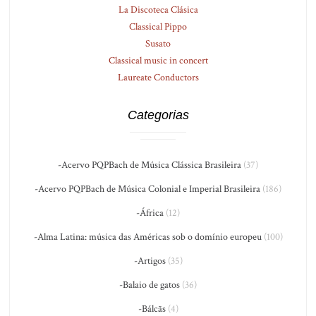
La Discoteca Clásica
Classical Pippo
Susato
Classical music in concert
Laureate Conductors
Categorias
-Acervo PQPBach de Música Clássica Brasileira
(37)
-Acervo PQPBach de Música Colonial e Imperial Brasileira
(186)
-África
(12)
-Alma Latina: música das Américas sob o domínio europeu
(100)
-Artigos
(35)
-Balaio de gatos
(36)
-Bálcãs
(4)