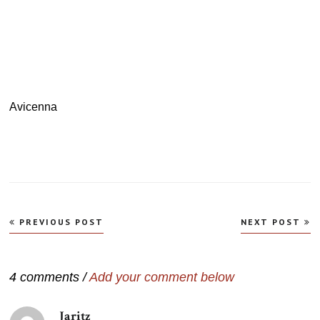
.
Avicenna
Navegação
PREVIOUS POST
NEXT POST
de
Post
4 comments /
Add your comment below
Jaritz
disse: