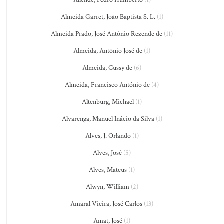
Allende, Pedro Humberto
(1)
Almeida Garret, João Baptista S. L.
(1)
Almeida Prado, José Antônio Rezende de
(11)
Almeida, Antônio José de
(1)
Almeida, Cussy de
(6)
Almeida, Francisco António de
(4)
Altenburg, Michael
(1)
Alvarenga, Manuel Inácio da Silva
(1)
Alves, J. Orlando
(1)
Alves, José
(5)
Alves, Mateus
(1)
Alwyn, William
(2)
Amaral Vieira, José Carlos
(13)
Amat, José
(1)