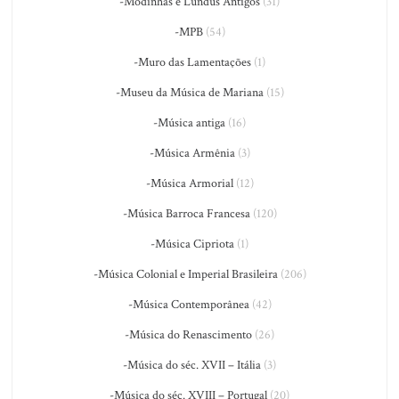
-Modinhas e Lundus Antigos
(31)
-MPB
(54)
-Muro das Lamentações
(1)
-Museu da Música de Mariana
(15)
-Música antiga
(16)
-Música Armênia
(3)
-Música Armorial
(12)
-Música Barroca Francesa
(120)
-Música Cipriota
(1)
-Música Colonial e Imperial Brasileira
(206)
-Música Contemporânea
(42)
-Música do Renascimento
(26)
-Música do séc. XVII – Itália
(3)
-Música do séc. XVIII – Portugal
(20)