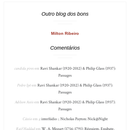
Outro blog dos bons
Milton Ribeiro
Comentários
candida pires
em
Ravi Shankar (1920-2012) & Philip Glass (1937):
Passages
Pedro Ipê
em
Ravi Shankar (1920-2012) & Philip Glass (1937):
Passages
Adilson Assis
em
Ravi Shankar (1920-2012) & Philip Glass (1937):
Passages
Cássio
em
.: interlúdio :. Nicholas Payton: Nick@Night
Raif Haddad
em
W. A. Mozart (1756-1791): Réquiem, Exultate,