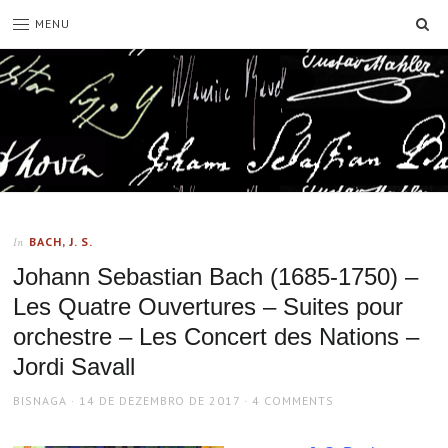
SE
MENU
BACH, J. S.
In
Johann Sebastian Bach (1685-1750) –
Les Quatre Ouvertures – Suites pour
orchestre – Les Concert des Nations –
Jordi Savall
AUTHOR
POSTED
BISNAGA
14 DE DEZEMBRO DE 2017
4 COMMENTS
ON