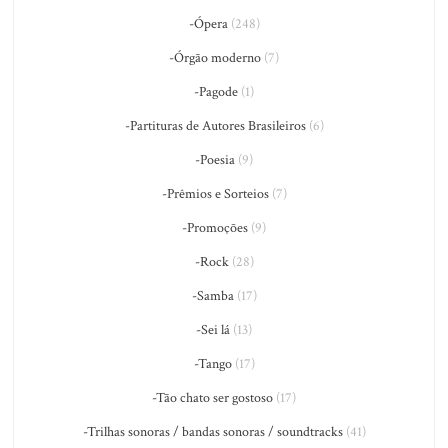
-Ópera
(248)
-Órgão moderno
(7)
-Pagode
(1)
-Partituras de Autores Brasileiros
(6)
-Poesia
(9)
-Prêmios e Sorteios
(7)
-Promoções
(9)
-Rock
(28)
-Samba
(17)
-Sei lá
(13)
-Tango
(17)
-Tão chato ser gostoso
(17)
-Trilhas sonoras / bandas sonoras / soundtracks
(41)