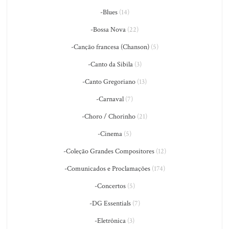
-Blues
(14)
-Bossa Nova
(22)
-Canção francesa (Chanson)
(5)
-Canto da Sibila
(3)
-Canto Gregoriano
(13)
-Carnaval
(7)
-Choro / Chorinho
(21)
-Cinema
(5)
-Coleção Grandes Compositores
(12)
-Comunicados e Proclamações
(174)
-Concertos
(5)
-DG Essentials
(7)
-Eletrônica
(3)