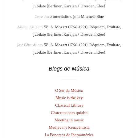
Jubilate (Berliner, Karajan / Dresden, Klee)
Cisco
em
.: interlúdio :. Joni Mitchell: Blue
Adilson Assis
em
W. A. Mozart (1756-1791): Réquiem, Exultate,
Jubilate (Berliner, Karajan / Dresden, Klee)
José Eduardo
em
W. A. Mozart (1756-1791): Réquiem, Exultate,
Jubilate (Berliner, Karajan / Dresden, Klee)
Blogs de Música
O Ser da Música
Music is the key
Classical Library
Chucrute com quiabo
Meeting in music
Medieval y Renacentista
La Fonoteca de Iberoamérica