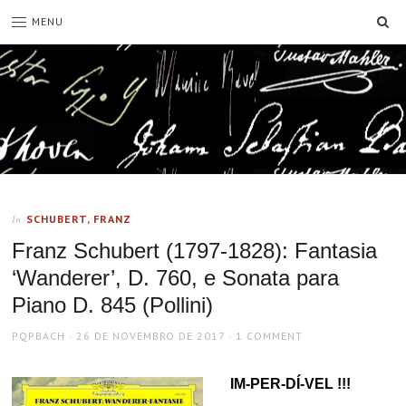
SE
MENU
SCHUBERT, FRANZ
In
Franz Schubert (1797-1828): Fantasia
‘Wanderer’, D. 760, e Sonata para
Piano D. 845 (Pollini)
AUTHOR
POSTED
PQPBACH
26 DE NOVEMBRO DE 2017
1 COMMENT
ON
IM-PER-DÍ-VEL !!!