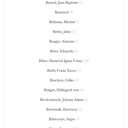
Besard, Jean Baptiste
(1)
Besteirol
(1)
Béthune, Michel
(1)
Bettis, John
(1)
Beuger, Antoine
(1)
Biato, Eduardo
(1)
Biber, Heinrich Ignaz Franz
(26)
Biebl, Franz Xaver
(1)
Binchois, Gilles
(1)
Bingen, Hildegard von
(4)
Birckenstock, Johann Adam
(1)
Birtwistle, Harrison
(1)
Bittecourt, Ségio
(1)