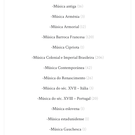
-Música antiga
(16)
-Música Armênia
(3)
-Música Armorial
(12)
-Música Barroca Francesa
(120)
-Música Cipriota
(1)
-Música Colonial e Imperial Brasileira
(206)
-Música Contemporânea
(42)
-Música do Renascimento
(26)
-Música do séc. XVII – Itália
(3)
-Música do séc. XVIII – Portugal
(20)
-Música eslovena
(1)
-Música estadunidense
(1)
-Música Gauchesca
(1)