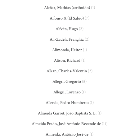
Aleñar, Mathías (atribuido)
(1)
Alfonso X (El Sabio)
(7)
Alfvén, Hugo
(2)
Ali-Zadeh, Franghiz
(2)
Alimonda, Heitor
(1)
Alison, Richard
(1)
Alkan, Charles-Valentin
(2)
Allegri, Gregorio
(5)
Allegri, Lorenzo
(1)
Allende, Pedro Humberto
(1)
Almeida Garret, João Baptista S. L.
(1)
Almeida Prado, José Antônio Rezende de
(11)
Almeida, Antônio José de
(1)