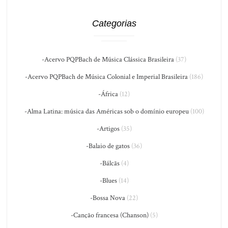
Categorias
-Acervo PQPBach de Música Clássica Brasileira
(37)
-Acervo PQPBach de Música Colonial e Imperial Brasileira
(186)
-África
(12)
-Alma Latina: música das Américas sob o domínio europeu
(100)
-Artigos
(35)
-Balaio de gatos
(36)
-Bálcãs
(4)
-Blues
(14)
-Bossa Nova
(22)
-Canção francesa (Chanson)
(5)