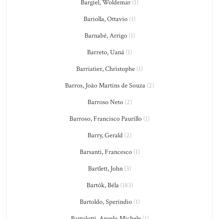
Bargiel, Woldemar
(1)
Bariolla, Ottavio
(1)
Barnabé, Arrigo
(1)
Barreto, Uaná
(1)
Barriatier, Christophe
(1)
Barros, João Martins de Souza
(2)
Barroso Neto
(2)
Barroso, Francisco Paurillo
(1)
Barry, Gerald
(2)
Barsanti, Francesco
(1)
Bartlett, John
(3)
Bartók, Béla
(183)
Bartoldo, Sperindio
(1)
Bartolotti, Angelo Michele
(1)