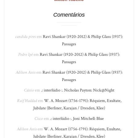
Comentários
candida pires
em
Ravi Shankar (1920-2012) & Philip Glass (1937):
Passages
Pedro Ipê
em
Ravi Shankar (1920-2012) & Philip Glass (1937):
Passages
Adilson Assis
em
Ravi Shankar (1920-2012) & Philip Glass (1937):
Passages
Cássio
em
.: interlúdio :. Nicholas Payton: Nick@Night
Raif Haddad
em
W. A. Mozart (1756-1791): Réquiem, Exultate,
Jubilate (Berliner, Karajan / Dresden, Klee)
Cisco
em
.: interlúdio :. Joni Mitchell: Blue
Adilson Assis
em
W. A. Mozart (1756-1791): Réquiem, Exultate,
Jubilate (Berliner, Karajan / Dresden, Klee)