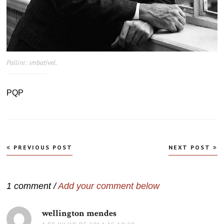
Pollini: imbatível.
PQP
Navegação
PREVIOUS POST
NEXT POST
de
Post
1 comment /
Add your comment below
wellington mendes
disse: