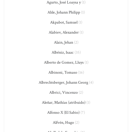
Agurto, José Loaysa y
(1)
Ahle, Johann Philipp
(1)
Akpabot, Samuel
(1)
Alabiev, Alexander
(1)
Alain, Jehan
(2)
Albéniz, Isaac
(35)
Alberto de Gomez, Lluys
(1)
Albinoni, Tomaso
(16)
Albrechtsberger, Johann Georg
(4)
Albrici, Vincenzo
(2)
Aleñar, Mathías (atribuido)
(1)
Alfonso X (El Sabio)
(7)
Alfvén, Hugo
(2)