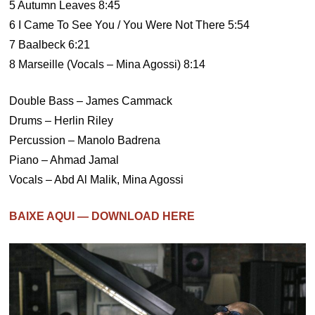
5 Autumn Leaves 8:45
6 I Came To See You / You Were Not There 5:54
7 Baalbeck 6:21
8 Marseille (Vocals – Mina Agossi) 8:14
Double Bass – James Cammack
Drums – Herlin Riley
Percussion – Manolo Badrena
Piano – Ahmad Jamal
Vocals – Abd Al Malik, Mina Agossi
BAIXE AQUI — DOWNLOAD HERE