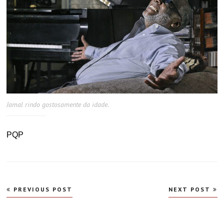
Jamal rindo gostosamente da idade.
PQP
Navegação
PREVIOUS POST
NEXT POST
de
Post