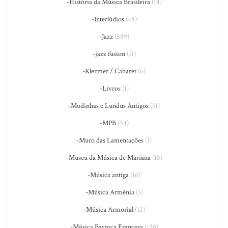
-História da Música Brasileira
(14)
-Interlúdios
(48)
-Jazz
(589)
-jazz fusion
(11)
-Klezmer / Cabaret
(6)
-Livros
(1)
-Modinhas e Lundus Antigos
(31)
-MPB
(54)
-Muro das Lamentações
(1)
-Museu da Música de Mariana
(15)
-Música antiga
(16)
-Música Armênia
(3)
-Música Armorial
(12)
-Música Barroca Francesa
(120)