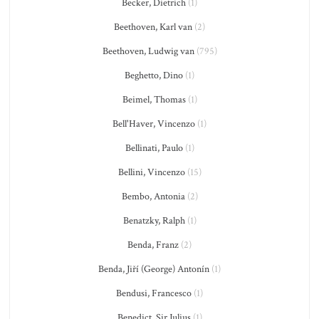
Becker, Dietrich
(1)
Beethoven, Karl van
(2)
Beethoven, Ludwig van
(795)
Beghetto, Dino
(1)
Beimel, Thomas
(1)
Bell'Haver, Vincenzo
(1)
Bellinati, Paulo
(1)
Bellini, Vincenzo
(15)
Bembo, Antonia
(2)
Benatzky, Ralph
(1)
Benda, Franz
(2)
Benda, Jiří (George) Antonín
(1)
Bendusi, Francesco
(1)
Benedict, Sir Julius
(1)