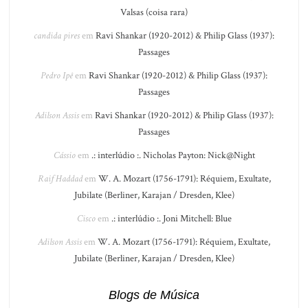
Valsas (coisa rara)
candida pires
em
Ravi Shankar (1920-2012) & Philip Glass (1937):
Passages
Pedro Ipê
em
Ravi Shankar (1920-2012) & Philip Glass (1937):
Passages
Adilson Assis
em
Ravi Shankar (1920-2012) & Philip Glass (1937):
Passages
Cássio
em
.: interlúdio :. Nicholas Payton: Nick@Night
Raif Haddad
em
W. A. Mozart (1756-1791): Réquiem, Exultate,
Jubilate (Berliner, Karajan / Dresden, Klee)
Cisco
em
.: interlúdio :. Joni Mitchell: Blue
Adilson Assis
em
W. A. Mozart (1756-1791): Réquiem, Exultate,
Jubilate (Berliner, Karajan / Dresden, Klee)
Blogs de Música