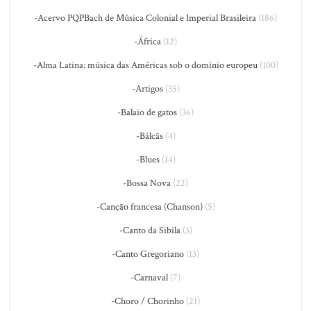
-Acervo PQPBach de Música Colonial e Imperial Brasileira
(186)
-África
(12)
-Alma Latina: música das Américas sob o domínio europeu
(100)
-Artigos
(35)
-Balaio de gatos
(36)
-Bálcãs
(4)
-Blues
(14)
-Bossa Nova
(22)
-Canção francesa (Chanson)
(5)
-Canto da Sibila
(3)
-Canto Gregoriano
(13)
-Carnaval
(7)
-Choro / Chorinho
(21)