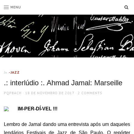
SE
MENU
-JAZZ
In
.: interlúdio :. Ahmad Jamal: Marseille
AUTHOR
POSTED
PQPBACH
18 DE NOVEMBRO DE 2017
2 COMMENTS
ON
IM-PER-DÍ-VEL !!!
Lembro de Jamal dando uma entrevista após um daqueles
lendários Festivais de Jazz de São Paulo. O repórter