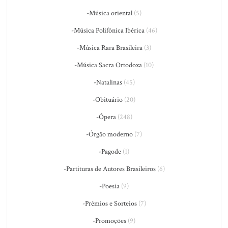
-Música oriental
(5)
-Música Polifônica Ibérica
(46)
-Música Rara Brasileira
(3)
-Música Sacra Ortodoxa
(10)
-Natalinas
(45)
-Obituário
(20)
-Ópera
(248)
-Órgão moderno
(7)
-Pagode
(1)
-Partituras de Autores Brasileiros
(6)
-Poesia
(9)
-Prêmios e Sorteios
(7)
-Promoções
(9)