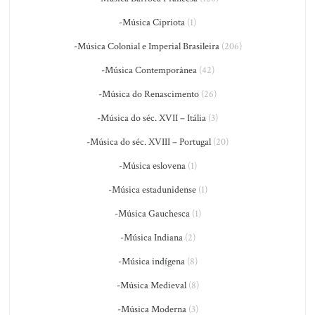
-Música Cipriota
(1)
-Música Colonial e Imperial Brasileira
(206)
-Música Contemporânea
(42)
-Música do Renascimento
(26)
-Música do séc. XVII – Itália
(3)
-Música do séc. XVIII – Portugal
(20)
-Música eslovena
(1)
-Música estadunidense
(1)
-Música Gauchesca
(1)
-Música Indiana
(2)
-Música indígena
(8)
-Música Medieval
(8)
-Música Moderna
(3)