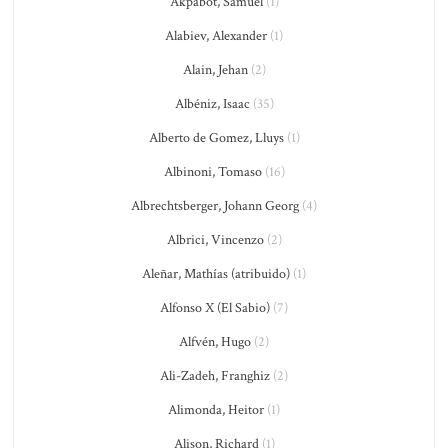
Akpabot, Samuel
(1)
Alabiev, Alexander
(1)
Alain, Jehan
(2)
Albéniz, Isaac
(35)
Alberto de Gomez, Lluys
(1)
Albinoni, Tomaso
(16)
Albrechtsberger, Johann Georg
(4)
Albrici, Vincenzo
(2)
Aleñar, Mathías (atribuido)
(1)
Alfonso X (El Sabio)
(7)
Alfvén, Hugo
(2)
Ali-Zadeh, Franghiz
(2)
Alimonda, Heitor
(1)
Alison, Richard
(1)