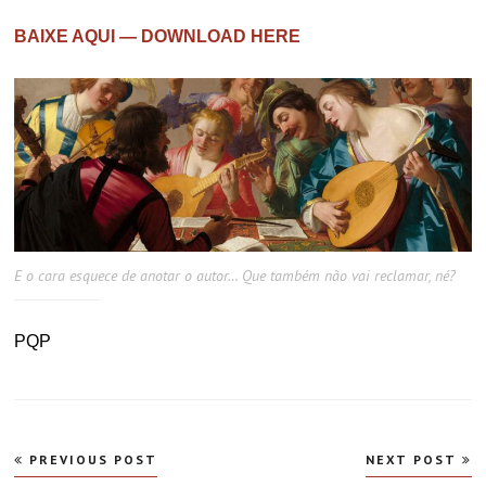
BAIXE AQUI — DOWNLOAD HERE
E o cara esquece de anotar o autor… Que também não vai reclamar, né?
PQP
Navegação
PREVIOUS POST
NEXT POST
de