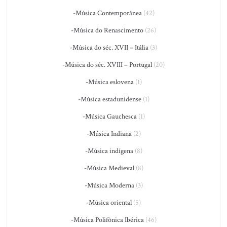
-Música Contemporânea
(42)
-Música do Renascimento
(26)
-Música do séc. XVII – Itália
(3)
-Música do séc. XVIII – Portugal
(20)
-Música eslovena
(1)
-Música estadunidense
(1)
-Música Gauchesca
(1)
-Música Indiana
(2)
-Música indígena
(8)
-Música Medieval
(8)
-Música Moderna
(3)
-Música oriental
(5)
-Música Polifônica Ibérica
(46)