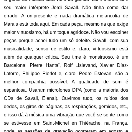
seu maior intérprete Jordi Savall. Não tinha como dar
errado. A onipresente e nada dramática melancolia de
Marais está toda aqui. Em cada peça, mesmo na que exige
maior virtuosismo, há um toque agridoce. Não vou escolher
peças porque achei tudo um só deleite. Savall, com sua
musicalidade, senso de estilo e, claro, virtuosismo está
além de qualquer crítica. Seu time é monstruoso, é um
Barcelona: Pierre Hantaï, Rolf Lislevand, Xavier Díaz-
Latorre, Philippe Pierlot e, claro, Pedro Estevan, são a
melhor companhia possível. A qualidade de som é
espantosa. Usaram microfones DPA (como a maioria dos
CDs de Savall, Elena!). Ouvimos tudo, os ruídos dos
dedos, os giros de páginas, as respirações, gemidos, etc.,
e isso dá à música uma vibração que você se sente como
se estivesse em Saint-Michel en Thiérache, na França,
onde as sessões de gravação ocorreram em agosto e