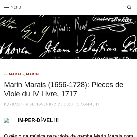
SE
MENU
MARAIS, MARIN
In
Marin Marais (1656-1728): Pieces de
Viole du IV Livre, 1717
AUTHOR
POSTED
PQPBACH
9 DE NOVEMBRO DE 2017
1 COMMENT
ON
IM-PER-DÍ-VEL !!!
O gênio da música para viola da gamba Marin Marais com