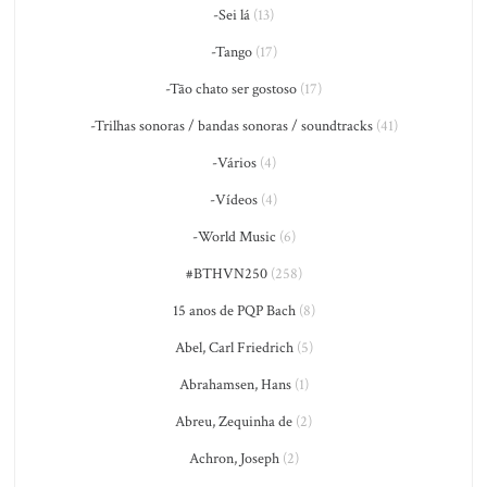
-Sei lá
(13)
-Tango
(17)
-Tão chato ser gostoso
(17)
-Trilhas sonoras / bandas sonoras / soundtracks
(41)
-Vários
(4)
-Vídeos
(4)
-World Music
(6)
#BTHVN250
(258)
15 anos de PQP Bach
(8)
Abel, Carl Friedrich
(5)
Abrahamsen, Hans
(1)
Abreu, Zequinha de
(2)
Achron, Joseph
(2)