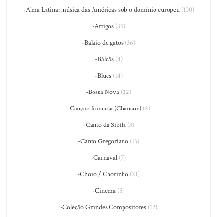
-Alma Latina: música das Américas sob o domínio europeu
(100)
-Artigos
(35)
-Balaio de gatos
(36)
-Bálcãs
(4)
-Blues
(14)
-Bossa Nova
(22)
-Canção francesa (Chanson)
(5)
-Canto da Sibila
(3)
-Canto Gregoriano
(13)
-Carnaval
(7)
-Choro / Chorinho
(21)
-Cinema
(5)
-Coleção Grandes Compositores
(12)