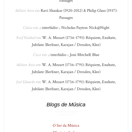
Passages
Adilson Assis
em
Ravi Shankar (1920-2012) & Philip Glass (1937):
Passages
Cássio
em
.: interlúdio :. Nicholas Payton: Nick@Night
Raif Haddad
em
W. A. Mozart (1756-1791): Réquiem, Exultate,
Jubilate (Berliner, Karajan / Dresden, Klee)
Cisco
em
.: interlúdio :. Joni Mitchell: Blue
Adilson Assis
em
W. A. Mozart (1756-1791): Réquiem, Exultate,
Jubilate (Berliner, Karajan / Dresden, Klee)
José Eduardo
em
W. A. Mozart (1756-1791): Réquiem, Exultate,
Jubilate (Berliner, Karajan / Dresden, Klee)
Blogs de Música
O Ser da Música