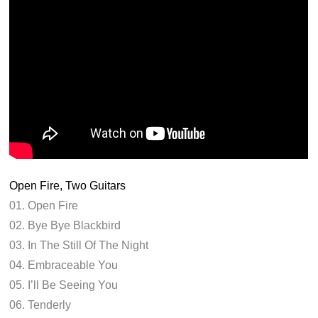
Open Fire, Two Guitars
01. Open Fire
02. Bye Bye Blackbird
03. In The Still Of The Night
04. Embraceable You
05. I’ll Be Seeing You
06. Tenderly