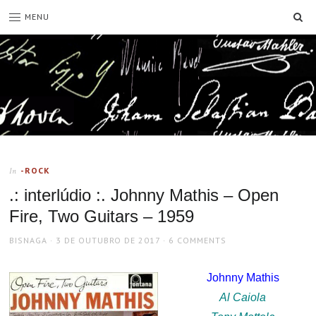
SE
MENU
-ROCK
In
.: interlúdio :. Johnny Mathis – Open
Fire, Two Guitars – 1959
AUTHOR
POSTED
BISNAGA
3 DE OUTUBRO DE 2017
6 COMMENTS
ON
Johnny Mathis
Al Caiola