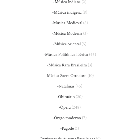
-Música Indiana
(2)
-Música indígena
(8)
-Música Medieval
(8)
-Música Moderna
(3)
-Música oriental
(5)
-Música Polifônica Ibérica
(46)
-Música Rara Brasileira
(3)
-Música Sacra Ortodoxa
(10)
-Natalinas
(45)
-Obituário
(20)
-Ópera
(248)
-Órgão moderno
(7)
-Pagode
(1)
-Partituras de Autores Brasileiros
(6)