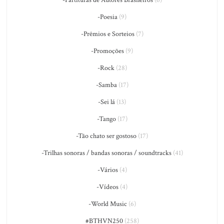
-Poesia
(9)
-Prêmios e Sorteios
(7)
-Promoções
(9)
-Rock
(28)
-Samba
(17)
-Sei lá
(13)
-Tango
(17)
-Tão chato ser gostoso
(17)
-Trilhas sonoras / bandas sonoras / soundtracks
(41)
-Vários
(4)
-Vídeos
(4)
-World Music
(6)
#BTHVN250
(258)