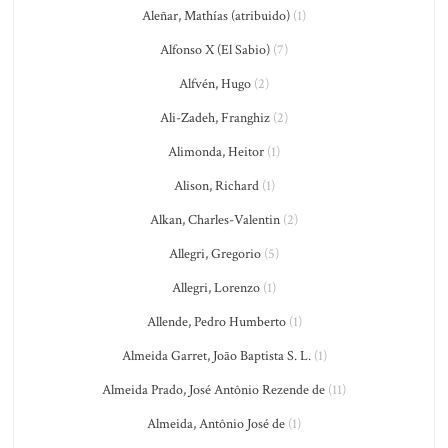
Aleñar, Mathías (atribuido)
(1)
Alfonso X (El Sabio)
(7)
Alfvén, Hugo
(2)
Ali-Zadeh, Franghiz
(2)
Alimonda, Heitor
(1)
Alison, Richard
(1)
Alkan, Charles-Valentin
(2)
Allegri, Gregorio
(5)
Allegri, Lorenzo
(1)
Allende, Pedro Humberto
(1)
Almeida Garret, João Baptista S. L.
(1)
Almeida Prado, José Antônio Rezende de
(11)
Almeida, Antônio José de
(1)