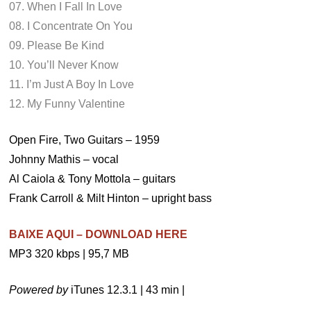
07. When I Fall In Love
08. I Concentrate On You
09. Please Be Kind
10. You’ll Never Know
11. I’m Just A Boy In Love
12. My Funny Valentine
Open Fire, Two Guitars – 1959
Johnny Mathis – vocal
Al Caiola & Tony Mottola – guitars
Frank Carroll & Milt Hinton – upright bass
BAIXE AQUI – DOWNLOAD HERE
MP3 320 kbps | 95,7 MB
Powered by
iTunes 12.3.1 | 43 min |