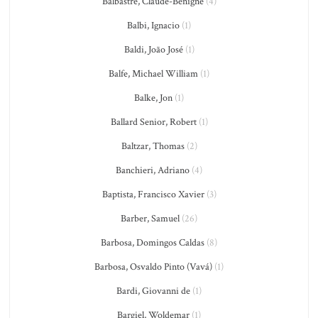
Balbastre, Claude-Bénigne
(4)
Balbi, Ignacio
(1)
Baldi, João José
(1)
Balfe, Michael William
(1)
Balke, Jon
(1)
Ballard Senior, Robert
(1)
Baltzar, Thomas
(2)
Banchieri, Adriano
(4)
Baptista, Francisco Xavier
(3)
Barber, Samuel
(26)
Barbosa, Domingos Caldas
(8)
Barbosa, Osvaldo Pinto (Vavá)
(1)
Bardi, Giovanni de
(1)
Bargiel, Woldemar
(1)