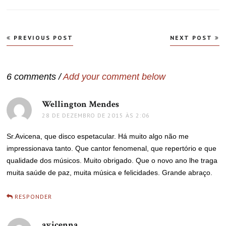
Navegação
PREVIOUS POST
NEXT POST
de
Post
6 comments /
Add your comment below
Wellington Mendes
disse:
28 DE DEZEMBRO DE 2015 ÀS 2:06
Sr.Avicena, que disco espetacular. Há muito algo não me
impressionava tanto. Que cantor fenomenal, que repertório e que
qualidade dos músicos. Muito obrigado. Que o novo ano lhe traga
muita saúde de paz, muita música e felicidades. Grande abraço.
RESPONDER
avicenna
disse: