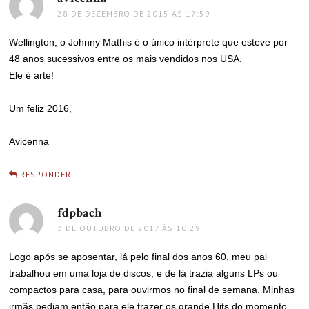
28 DE DEZEMBRO DE 2015 ÀS 17:59
Wellington, o Johnny Mathis é o único intérprete que esteve por
48 anos sucessivos entre os mais vendidos nos USA.
Ele é arte!
Um feliz 2016,
Avicenna
RESPONDER
fdpbach
disse:
3 DE OUTUBRO DE 2017 ÀS 10:29
Logo após se aposentar, lá pelo final dos anos 60, meu pai
trabalhou em uma loja de discos, e de lá trazia alguns LPs ou
compactos para casa, para ouvirmos no final de semana. Minhas
irmãs pediam então para ele trazer os grande Hits do momento