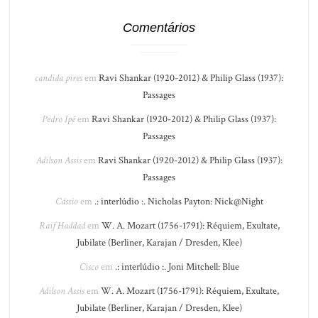
Comentários
candida pires
em
Ravi Shankar (1920-2012) & Philip Glass (1937):
Passages
Pedro Ipê
em
Ravi Shankar (1920-2012) & Philip Glass (1937):
Passages
Adilson Assis
em
Ravi Shankar (1920-2012) & Philip Glass (1937):
Passages
Cássio
em
.: interlúdio :. Nicholas Payton: Nick@Night
Raif Haddad
em
W. A. Mozart (1756-1791): Réquiem, Exultate,
Jubilate (Berliner, Karajan / Dresden, Klee)
Cisco
em
.: interlúdio :. Joni Mitchell: Blue
Adilson Assis
em
W. A. Mozart (1756-1791): Réquiem, Exultate,
Jubilate (Berliner, Karajan / Dresden, Klee)