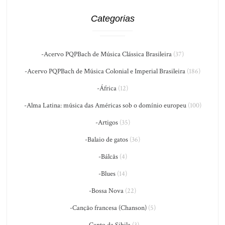
Categorias
-Acervo PQPBach de Música Clássica Brasileira
(37)
-Acervo PQPBach de Música Colonial e Imperial Brasileira
(186)
-África
(12)
-Alma Latina: música das Américas sob o domínio europeu
(100)
-Artigos
(35)
-Balaio de gatos
(36)
-Bálcãs
(4)
-Blues
(14)
-Bossa Nova
(22)
-Canção francesa (Chanson)
(5)
-Canto da Sibila
(3)