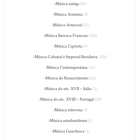
-Música antiga
(16)
-Música Armênia
(3)
-Música Armorial
(12)
-Música Barroca Francesa
(120)
-Música Cipriota
(1)
-Música Colonial e Imperial Brasileira
(206)
-Música Contemporânea
(42)
-Música do Renascimento
(26)
-Música do séc. XVII – Itália
(3)
-Música do séc. XVIII – Portugal
(20)
-Música eslovena
(1)
-Música estadunidense
(1)
-Música Gauchesca
(1)