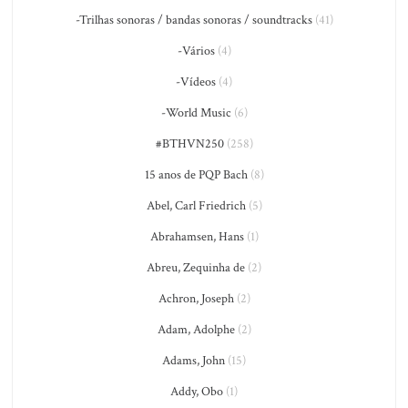
-Trilhas sonoras / bandas sonoras / soundtracks
(41)
-Vários
(4)
-Vídeos
(4)
-World Music
(6)
#BTHVN250
(258)
15 anos de PQP Bach
(8)
Abel, Carl Friedrich
(5)
Abrahamsen, Hans
(1)
Abreu, Zequinha de
(2)
Achron, Joseph
(2)
Adam, Adolphe
(2)
Adams, John
(15)
Addy, Obo
(1)