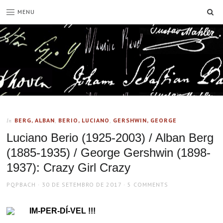
SE
MENU
BERG, ALBAN
,
BERIO, LUCIANO
,
GERSHWIN, GEORGE
In
Luciano Berio (1925-2003) / Alban Berg
(1885-1935) / George Gershwin (1898-
1937): Crazy Girl Crazy
AUTHOR
POSTED
PQPBACH
30 DE SETEMBRO DE 2017
5 COMMENTS
ON
IM-PER-DÍ-VEL !!!