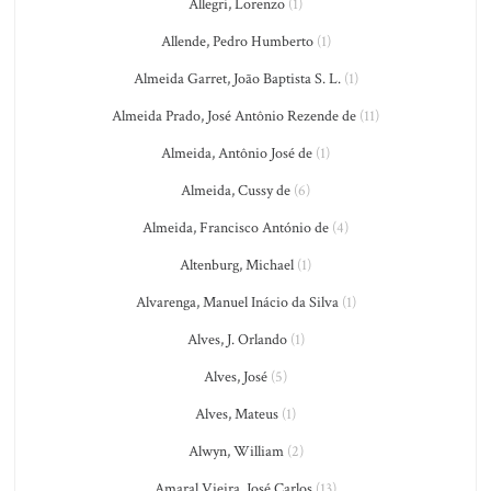
Allegri, Lorenzo
(1)
Allende, Pedro Humberto
(1)
Almeida Garret, João Baptista S. L.
(1)
Almeida Prado, José Antônio Rezende de
(11)
Almeida, Antônio José de
(1)
Almeida, Cussy de
(6)
Almeida, Francisco António de
(4)
Altenburg, Michael
(1)
Alvarenga, Manuel Inácio da Silva
(1)
Alves, J. Orlando
(1)
Alves, José
(5)
Alves, Mateus
(1)
Alwyn, William
(2)
Amaral Vieira, José Carlos
(13)