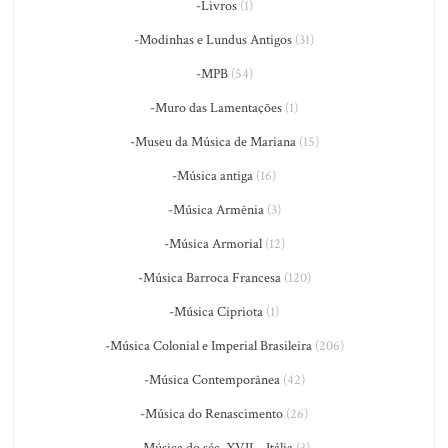
-Livros
(1)
-Modinhas e Lundus Antigos
(31)
-MPB
(54)
-Muro das Lamentações
(1)
-Museu da Música de Mariana
(15)
-Música antiga
(16)
-Música Armênia
(3)
-Música Armorial
(12)
-Música Barroca Francesa
(120)
-Música Cipriota
(1)
-Música Colonial e Imperial Brasileira
(206)
-Música Contemporânea
(42)
-Música do Renascimento
(26)