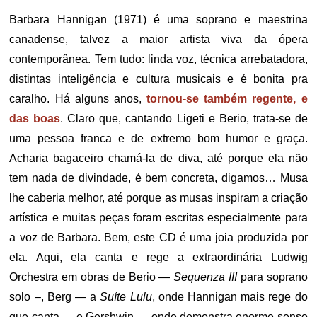
Barbara Hannigan (1971) é uma soprano e maestrina
canadense, talvez a maior artista viva da ópera
contemporânea. Tem tudo: linda voz, técnica arrebatadora,
distintas inteligência e cultura musicais e é bonita pra
caralho. Há alguns anos,
tornou-se também regente, e
das boas
. Claro que, cantando Ligeti e Berio, trata-se de
uma pessoa franca e de extremo bom humor e graça.
Acharia bagaceiro chamá-la de diva, até porque ela não
tem nada de divindade, é bem concreta, digamos… Musa
lhe caberia melhor, até porque as musas inspiram a criação
artística e muitas peças foram escritas especialmente para
a voz de Barbara. Bem, este CD é uma joia produzida por
ela. Aqui, ela canta e rege a extraordinária Ludwig
Orchestra em obras de Berio —
Sequenza III
para soprano
solo –, Berg — a
Suíte Lulu
, onde Hannigan mais rege do
que canta — e Gershwin — onde demonstra enorme senso