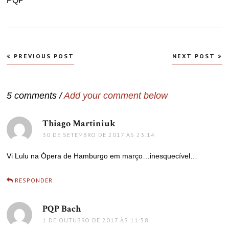
PQP
Navegação
PREVIOUS POST
NEXT POST
de
Post
5 comments /
Add your comment below
Thiago Martiniuk
disse:
30 DE SETEMBRO DE 2017 ÀS 23:14
Vi Lulu na Ópera de Hamburgo em março…inesquecível…
RESPONDER
PQP Bach
disse:
1 DE OUTUBRO DE 2017 ÀS 11:58