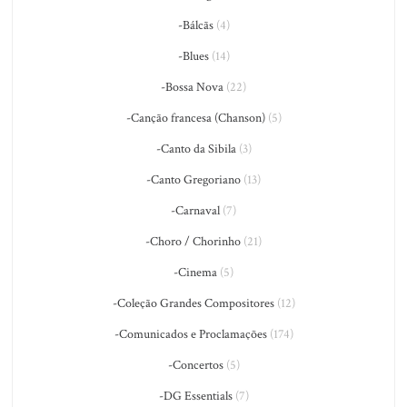
-Bálcãs
(4)
-Blues
(14)
-Bossa Nova
(22)
-Canção francesa (Chanson)
(5)
-Canto da Sibila
(3)
-Canto Gregoriano
(13)
-Carnaval
(7)
-Choro / Chorinho
(21)
-Cinema
(5)
-Coleção Grandes Compositores
(12)
-Comunicados e Proclamações
(174)
-Concertos
(5)
-DG Essentials
(7)