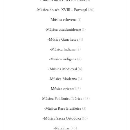
-Música do séc. XVII – Itália
(3)
-Música do séc. XVIII – Portugal
(20)
-Música eslovena
(1)
-Música estadunidense
(1)
-Música Gauchesca
(1)
-Música Indiana
(2)
-Música indígena
(8)
-Música Medieval
(8)
-Música Moderna
(3)
-Música oriental
(5)
-Música Polifônica Ibérica
(46)
-Música Rara Brasileira
(3)
-Música Sacra Ortodoxa
(10)
-Natalinas
(45)