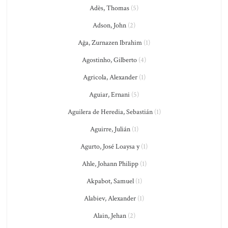
Adès, Thomas
(5)
Adson, John
(2)
Ağa, Zurnazen Ibrahim
(1)
Agostinho, Gilberto
(4)
Agricola, Alexander
(1)
Aguiar, Ernani
(5)
Aguilera de Heredia, Sebastián
(1)
Aguirre, Julián
(1)
Agurto, José Loaysa y
(1)
Ahle, Johann Philipp
(1)
Akpabot, Samuel
(1)
Alabiev, Alexander
(1)
Alain, Jehan
(2)