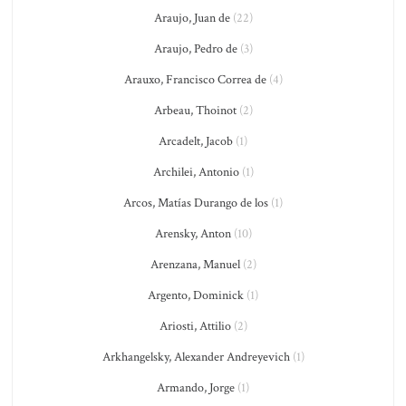
Araujo, Juan de
(22)
Araujo, Pedro de
(3)
Arauxo, Francisco Correa de
(4)
Arbeau, Thoinot
(2)
Arcadelt, Jacob
(1)
Archilei, Antonio
(1)
Arcos, Matías Durango de los
(1)
Arensky, Anton
(10)
Arenzana, Manuel
(2)
Argento, Dominick
(1)
Ariosti, Attilio
(2)
Arkhangelsky, Alexander Andreyevich
(1)
Armando, Jorge
(1)