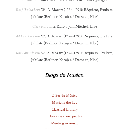
Cássio
em
.: interlúdio :. Nicholas Payton: Nick@Night
Raif Haddad
em
W. A. Mozart (1756-1791): Réquiem, Exultate,
Jubilate (Berliner, Karajan / Dresden, Klee)
Cisco
em
.: interlúdio :. Joni Mitchell: Blue
Adilson Assis
em
W. A. Mozart (1756-1791): Réquiem, Exultate,
Jubilate (Berliner, Karajan / Dresden, Klee)
José Eduardo
em
W. A. Mozart (1756-1791): Réquiem, Exultate,
Jubilate (Berliner, Karajan / Dresden, Klee)
Blogs de Música
O Ser da Música
Music is the key
Classical Library
Chucrute com quiabo
Meeting in music