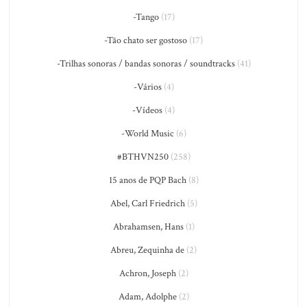
-Tango
(17)
-Tão chato ser gostoso
(17)
-Trilhas sonoras / bandas sonoras / soundtracks
(41)
-Vários
(4)
-Vídeos
(4)
-World Music
(6)
#BTHVN250
(258)
15 anos de PQP Bach
(8)
Abel, Carl Friedrich
(5)
Abrahamsen, Hans
(1)
Abreu, Zequinha de
(2)
Achron, Joseph
(2)
Adam, Adolphe
(2)