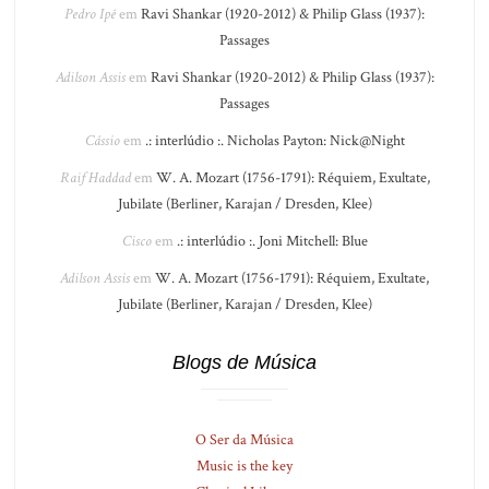
Pedro Ipê
em
Ravi Shankar (1920-2012) & Philip Glass (1937):
Passages
Adilson Assis
em
Ravi Shankar (1920-2012) & Philip Glass (1937):
Passages
Cássio
em
.: interlúdio :. Nicholas Payton: Nick@Night
Raif Haddad
em
W. A. Mozart (1756-1791): Réquiem, Exultate,
Jubilate (Berliner, Karajan / Dresden, Klee)
Cisco
em
.: interlúdio :. Joni Mitchell: Blue
Adilson Assis
em
W. A. Mozart (1756-1791): Réquiem, Exultate,
Jubilate (Berliner, Karajan / Dresden, Klee)
Blogs de Música
O Ser da Música
Music is the key