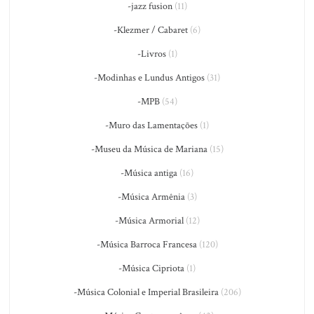
-jazz fusion
(11)
-Klezmer / Cabaret
(6)
-Livros
(1)
-Modinhas e Lundus Antigos
(31)
-MPB
(54)
-Muro das Lamentações
(1)
-Museu da Música de Mariana
(15)
-Música antiga
(16)
-Música Armênia
(3)
-Música Armorial
(12)
-Música Barroca Francesa
(120)
-Música Cipriota
(1)
-Música Colonial e Imperial Brasileira
(206)