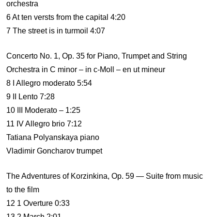
orchestra
6 At ten versts from the capital 4:20
7 The street is in turmoil 4:07
Concerto No. 1, Op. 35 for Piano, Trumpet and String
Orchestra in C minor – in c-Moll – en ut mineur
8 I Allegro moderato 5:54
9 II Lento 7:28
10 III Moderato – 1:25
11 IV Allegro brio 7:12
Tatiana Polyanskaya piano
Vladimir Goncharov trumpet
The Adventures of Korzinkina, Op. 59 — Suite from music
to the film
12 1 Overture 0:33
13 2 March 2:01