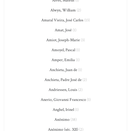
Alves, Mateus
(1)
Alwyn, William
(2)
Amaral Vieira, José Carlos
(13)
Amat, José
(1)
Amiot, Joseph-Marie
(3)
Amoyel, Pascal
(1)
Amper, Emilia
(1)
Anchieta, Juan de
(1)
Anchieta, Padre José de
(2)
Andriessen, Louis
(2)
Anerio, Giovanni Francesco
(1)
Anghel, Irinel
(1)
Anônimo
(38)
Anônimo (séc. XII)
(2)