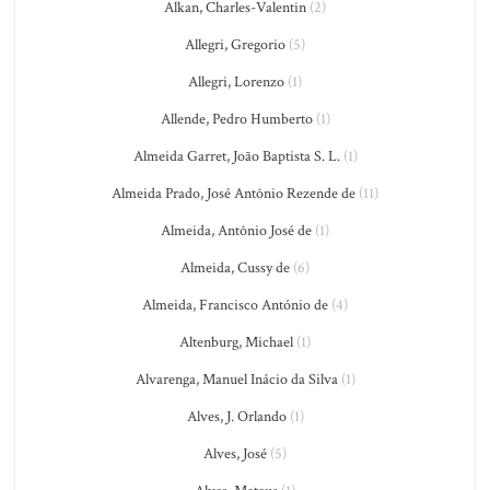
Alkan, Charles-Valentin
(2)
Allegri, Gregorio
(5)
Allegri, Lorenzo
(1)
Allende, Pedro Humberto
(1)
Almeida Garret, João Baptista S. L.
(1)
Almeida Prado, José Antônio Rezende de
(11)
Almeida, Antônio José de
(1)
Almeida, Cussy de
(6)
Almeida, Francisco António de
(4)
Altenburg, Michael
(1)
Alvarenga, Manuel Inácio da Silva
(1)
Alves, J. Orlando
(1)
Alves, José
(5)