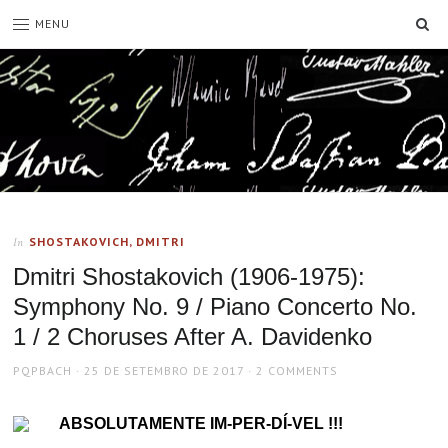
SE
MENU
SHOSTAKOVICH, DMITRI
In
Dmitri Shostakovich (1906-1975):
Symphony No. 9 / Piano Concerto No.
1 / 2 Choruses After A. Davidenko
AUTHOR
POSTED
PQPBACH
25 DE SETEMBRO DE 2017
2 COMMENTS
ON
ABSOLUTAMENTE IM-PER-DÍ-VEL !!!