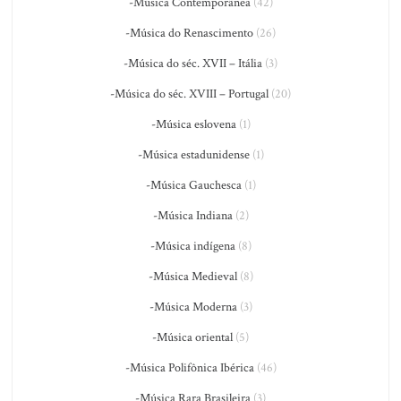
-Música Contemporânea
(42)
-Música do Renascimento
(26)
-Música do séc. XVII – Itália
(3)
-Música do séc. XVIII – Portugal
(20)
-Música eslovena
(1)
-Música estadunidense
(1)
-Música Gauchesca
(1)
-Música Indiana
(2)
-Música indígena
(8)
-Música Medieval
(8)
-Música Moderna
(3)
-Música oriental
(5)
-Música Polifônica Ibérica
(46)
-Música Rara Brasileira
(3)