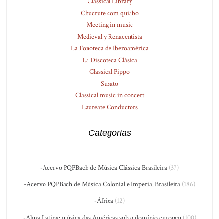
Classical Library
Chucrute com quiabo
Meeting in music
Medieval y Renacentista
La Fonoteca de Iberoamérica
La Discoteca Clásica
Classical Pippo
Susato
Classical music in concert
Laureate Conductors
Categorias
-Acervo PQPBach de Música Clássica Brasileira
(37)
-Acervo PQPBach de Música Colonial e Imperial Brasileira
(186)
-África
(12)
-Alma Latina: música das Américas sob o domínio europeu
(100)