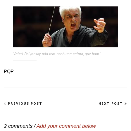
Valeri Polyansky não tem nenhuma calma, que bom!
PQP
Navegação
PREVIOUS POST
NEXT POST
de
Post
2 comments /
Add your comment below