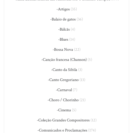
-Artigos
(35)
-Balaio de gatos
(36)
-Bálcãs
(4)
-Blues
(14)
-Bossa Nova
(22)
-Canção francesa (Chanson)
(5)
-Canto da Sibila
(3)
-Canto Gregoriano
(13)
-Carnaval
(7)
-Choro / Chorinho
(21)
-Cinema
(5)
-Coleção Grandes Compositores
(12)
-Comunicados e Proclamações
(174)