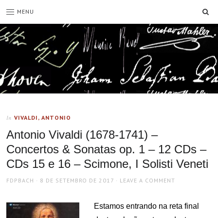
SE
MENU
VIVALDI, ANTONIO
In
Antonio Vivaldi (1678-1741) –
Concertos & Sonatas op. 1 – 12 CDs –
CDs 15 e 16 – Scimone, I Solisti Veneti
AUTHOR
POSTED
FDPBACH
8 DE SETEMBRO DE 2017
LEAVE A COMMENT
ON
Estamos entrando na reta final