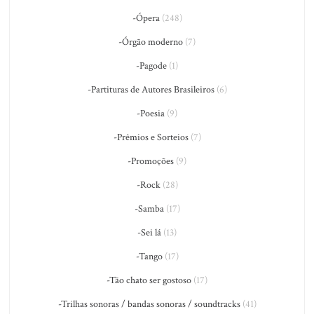
-Ópera
(248)
-Órgão moderno
(7)
-Pagode
(1)
-Partituras de Autores Brasileiros
(6)
-Poesia
(9)
-Prêmios e Sorteios
(7)
-Promoções
(9)
-Rock
(28)
-Samba
(17)
-Sei lá
(13)
-Tango
(17)
-Tão chato ser gostoso
(17)
-Trilhas sonoras / bandas sonoras / soundtracks
(41)