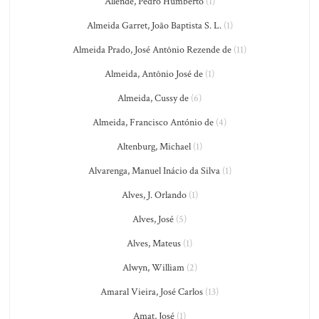
Allende, Pedro Humberto
(1)
Almeida Garret, João Baptista S. L.
(1)
Almeida Prado, José Antônio Rezende de
(11)
Almeida, Antônio José de
(1)
Almeida, Cussy de
(6)
Almeida, Francisco António de
(4)
Altenburg, Michael
(1)
Alvarenga, Manuel Inácio da Silva
(1)
Alves, J. Orlando
(1)
Alves, José
(5)
Alves, Mateus
(1)
Alwyn, William
(2)
Amaral Vieira, José Carlos
(13)
Amat, José
(1)