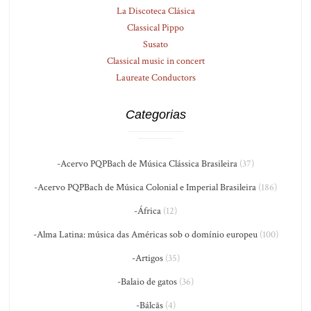
La Discoteca Clásica
Classical Pippo
Susato
Classical music in concert
Laureate Conductors
Categorias
-Acervo PQPBach de Música Clássica Brasileira
(37)
-Acervo PQPBach de Música Colonial e Imperial Brasileira
(186)
-África
(12)
-Alma Latina: música das Américas sob o domínio europeu
(100)
-Artigos
(35)
-Balaio de gatos
(36)
-Bálcãs
(4)