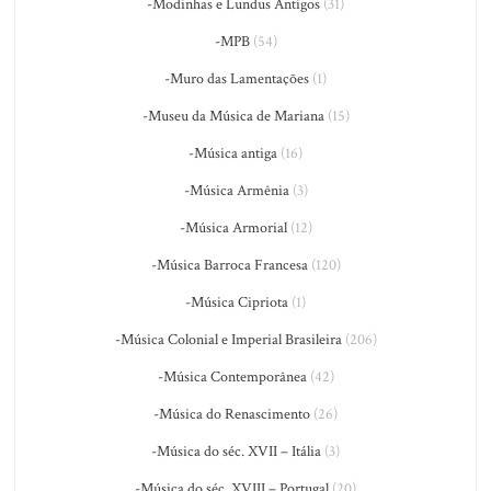
-Modinhas e Lundus Antigos
(31)
-MPB
(54)
-Muro das Lamentações
(1)
-Museu da Música de Mariana
(15)
-Música antiga
(16)
-Música Armênia
(3)
-Música Armorial
(12)
-Música Barroca Francesa
(120)
-Música Cipriota
(1)
-Música Colonial e Imperial Brasileira
(206)
-Música Contemporânea
(42)
-Música do Renascimento
(26)
-Música do séc. XVII – Itália
(3)
-Música do séc. XVIII – Portugal
(20)