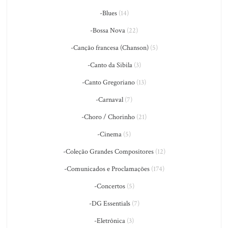
-Blues
(14)
-Bossa Nova
(22)
-Canção francesa (Chanson)
(5)
-Canto da Sibila
(3)
-Canto Gregoriano
(13)
-Carnaval
(7)
-Choro / Chorinho
(21)
-Cinema
(5)
-Coleção Grandes Compositores
(12)
-Comunicados e Proclamações
(174)
-Concertos
(5)
-DG Essentials
(7)
-Eletrônica
(3)