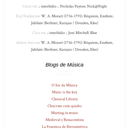
Cássio
em
.: interlúdio :. Nicholas Payton: Nick@Night
Raif Haddad
em
W. A. Mozart (1756-1791): Réquiem, Exultate,
Jubilate (Berliner, Karajan / Dresden, Klee)
Cisco
em
.: interlúdio :. Joni Mitchell: Blue
Adilson Assis
em
W. A. Mozart (1756-1791): Réquiem, Exultate,
Jubilate (Berliner, Karajan / Dresden, Klee)
Blogs de Música
O Ser da Música
Music is the key
Classical Library
Chucrute com quiabo
Meeting in music
Medieval y Renacentista
La Fonoteca de Iberoamérica