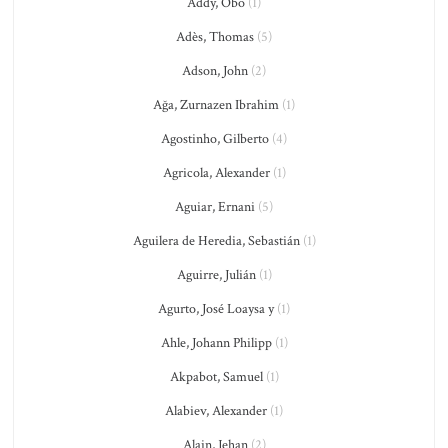
Addy, Obo
(1)
Adès, Thomas
(5)
Adson, John
(2)
Ağa, Zurnazen Ibrahim
(1)
Agostinho, Gilberto
(4)
Agricola, Alexander
(1)
Aguiar, Ernani
(5)
Aguilera de Heredia, Sebastián
(1)
Aguirre, Julián
(1)
Agurto, José Loaysa y
(1)
Ahle, Johann Philipp
(1)
Akpabot, Samuel
(1)
Alabiev, Alexander
(1)
Alain, Jehan
(2)