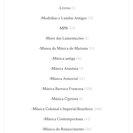
-Livros
(1)
-Modinhas e Lundus Antigos
(31)
-MPB
(54)
-Muro das Lamentações
(1)
-Museu da Música de Mariana
(15)
-Música antiga
(16)
-Música Armênia
(3)
-Música Armorial
(12)
-Música Barroca Francesa
(120)
-Música Cipriota
(1)
-Música Colonial e Imperial Brasileira
(206)
-Música Contemporânea
(42)
-Música do Renascimento
(26)