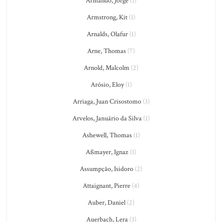
Armando, Jorge
(1)
Armstrong, Kit
(1)
Arnalds, Olafur
(1)
Arne, Thomas
(7)
Arnold, Malcolm
(2)
Arósio, Eloy
(1)
Arriaga, Juan Crisostomo
(3)
Arvelos, Januário da Silva
(1)
Ashewell, Thomas
(1)
Aßmayer, Ignaz
(1)
Assumpção, Isidoro
(2)
Attaignant, Pierre
(4)
Auber, Daniel
(2)
Auerbach, Lera
(3)