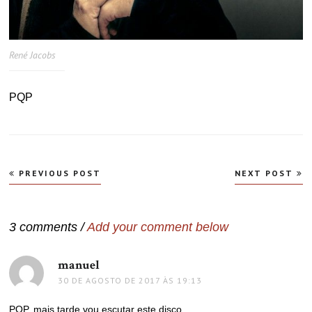
René Jacobs
PQP
Navegação
PREVIOUS POST
NEXT POST
de
Post
3 comments /
Add your comment below
manuel
disse:
30 DE AGOSTO DE 2017 ÀS 19:13
PQP, mais tarde vou escutar este disco.