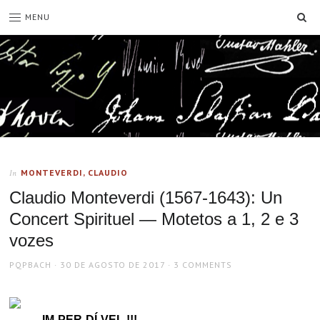
SE
MENU
MONTEVERDI, CLAUDIO
In
Claudio Monteverdi (1567-1643): Un
Concert Spirituel — Motetos a 1, 2 e 3
vozes
AUTHOR
POSTED
PQPBACH
30 DE AGOSTO DE 2017
3 COMMENTS
ON
IM-PER-DÍ-VEL !!!