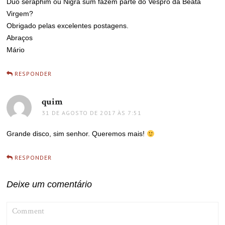
Duo seraphim ou Nigra sum fazem parte do Vespro da Beata
Virgem?
Obrigado pelas excelentes postagens.
Abraços
Mário
RESPONDER
quim
disse:
31 DE AGOSTO DE 2017 ÀS 7:51
Grande disco, sim senhor. Queremos mais!
RESPONDER
Deixe um comentário
COMMENT