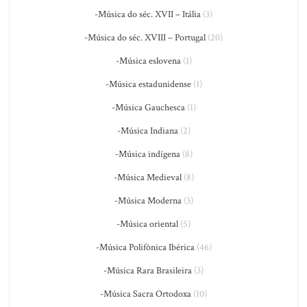
-Música do séc. XVII – Itália
(3)
-Música do séc. XVIII – Portugal
(20)
-Música eslovena
(1)
-Música estadunidense
(1)
-Música Gauchesca
(1)
-Música Indiana
(2)
-Música indígena
(8)
-Música Medieval
(8)
-Música Moderna
(3)
-Música oriental
(5)
-Música Polifônica Ibérica
(46)
-Música Rara Brasileira
(3)
-Música Sacra Ortodoxa
(10)