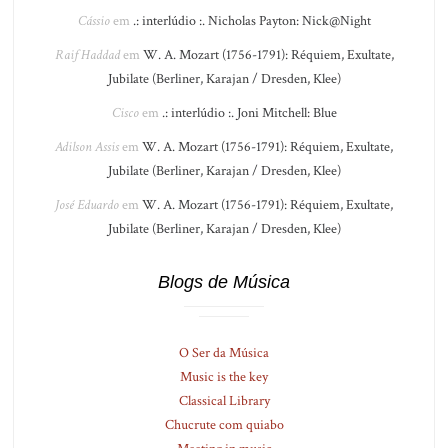
Cássio
em
.: interlúdio :. Nicholas Payton: Nick@Night
Raif Haddad
em
W. A. Mozart (1756-1791): Réquiem, Exultate,
Jubilate (Berliner, Karajan / Dresden, Klee)
Cisco
em
.: interlúdio :. Joni Mitchell: Blue
Adilson Assis
em
W. A. Mozart (1756-1791): Réquiem, Exultate,
Jubilate (Berliner, Karajan / Dresden, Klee)
José Eduardo
em
W. A. Mozart (1756-1791): Réquiem, Exultate,
Jubilate (Berliner, Karajan / Dresden, Klee)
Blogs de Música
O Ser da Música
Music is the key
Classical Library
Chucrute com quiabo