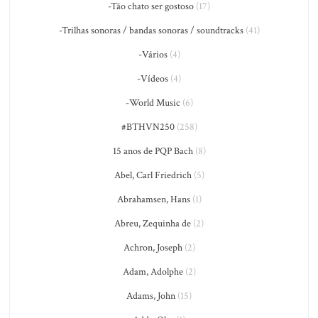
-Tão chato ser gostoso
(17)
-Trilhas sonoras / bandas sonoras / soundtracks
(41)
-Vários
(4)
-Vídeos
(4)
-World Music
(6)
#BTHVN250
(258)
15 anos de PQP Bach
(8)
Abel, Carl Friedrich
(5)
Abrahamsen, Hans
(1)
Abreu, Zequinha de
(2)
Achron, Joseph
(2)
Adam, Adolphe
(2)
Adams, John
(15)