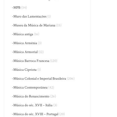
-MPB
(54)
-Muro das Lamentações
(1)
-Museu da Música de Mariana
(15)
-Música antiga
(16)
-Música Armênia
(3)
-Música Armorial
(12)
-Música Barroca Francesa
(120)
-Música Cipriota
(1)
-Música Colonial e Imperial Brasileira
(206)
-Música Contemporânea
(42)
-Música do Renascimento
(26)
-Música do séc. XVII – Itália
(3)
-Música do séc. XVIII – Portugal
(20)