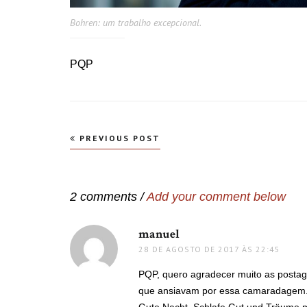
Bohren: um trabalho excepcional.
PQP
Navegação
PREVIOUS POST
de
Post
2 comments /
Add your comment below
manuel
disse:
28 DE AGOSTO DE 2017 ÀS 22:45
PQP, quero agradecer muito as posta
que ansiavam por essa camaradagem
Gute Nacht, Schlafe Gut und Träume m