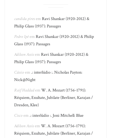
candida pires
em
Ravi Shankar (1920-2012) &
Philip Glass (1937): Passages
Pedro Ipê
em
Ravi Shankar (1920-2012) & Philip
Glass (1937): Passages
Adilson Assis
em
Ravi Shankar (1920-2012) &
Philip Glass (1937): Passages
Cássio
em
.: interlúdio :. Nicholas Payton:
Nick@Night
Raif Haddad
em
W. A. Mozart (1756-1791):
Réquiem, Exultate, Jubilate (Berliner, Karajan /
Dresden, Klee)
Cisco
em
.: interlúdio :. Joni Mitchell: Blue
Adilson Assis
em
W. A. Mozart (1756-1791):
Réquiem, Exultate, Jubilate (Berliner, Karajan /