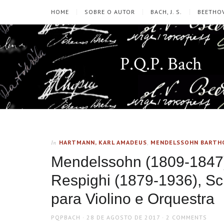
HOME
SOBRE O AUTOR
BACH, J. S.
BEETHOV
P.Q.P. Bach
HARTMANN, KARL AMADEUS
,
MENDELSSOHN BARTHO
In
Mendelssohn (1809-1847)
Respighi (1879-1936), Sc
para Violino e Orquestra
AUTHOR
POSTED
PQPBACH
28 DE AGOSTO DE 2017
2 COMMENTS