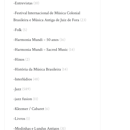
-Entrevistas
(10)
-Festival Internacional de Música Colonial
Brasileira e Música Antiga de Juiz de Fora
(23)
-Folk
(5)
-Harmonia Mundi – 50 anos
(16)
-Harmonia Mundi – Sacred Music
(14)
-Hinos
(2)
-História da Música Brasileira
(14)
-Interlúdios
(48)
-Jazz
(589)
-jazz fusion
(11)
-Klezmer / Cabaret
(6)
-Livros
(1)
-Modinhas e Lundus Antigos
(31)