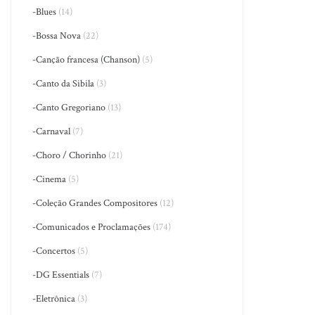
-Blues
(14)
-Bossa Nova
(22)
-Canção francesa (Chanson)
(5)
-Canto da Sibila
(3)
-Canto Gregoriano
(13)
-Carnaval
(7)
-Choro / Chorinho
(21)
-Cinema
(5)
-Coleção Grandes Compositores
(12)
-Comunicados e Proclamações
(174)
-Concertos
(5)
-DG Essentials
(7)
-Eletrônica
(3)