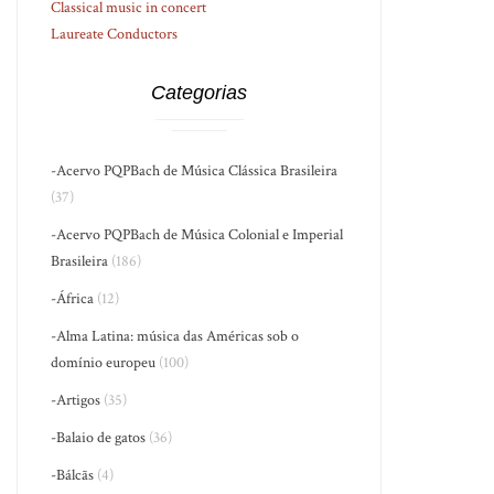
Classical music in concert
Laureate Conductors
Categorias
-Acervo PQPBach de Música Clássica Brasileira
(37)
-Acervo PQPBach de Música Colonial e Imperial
Brasileira
(186)
-África
(12)
-Alma Latina: música das Américas sob o
domínio europeu
(100)
-Artigos
(35)
-Balaio de gatos
(36)
-Bálcãs
(4)