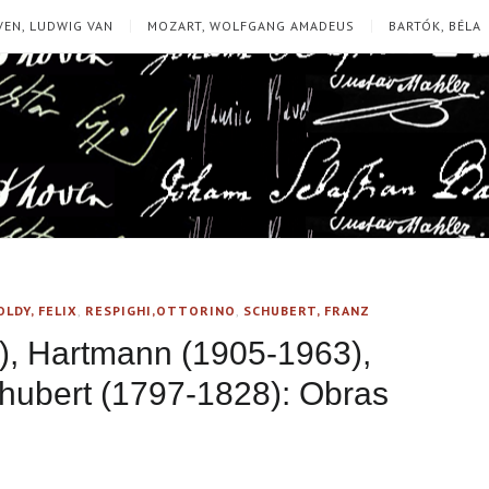
EN, LUDWIG VAN
MOZART, WOLFGANG AMADEUS
BARTÓK, BÉLA
LDY, FELIX
,
RESPIGHI,OTTORINO
,
SCHUBERT, FRANZ
, Hartmann (1905-1963),
hubert (1797-1828): Obras