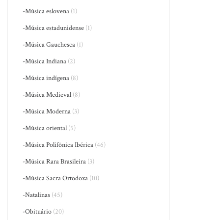
-Música eslovena
(1)
-Música estadunidense
(1)
-Música Gauchesca
(1)
-Música Indiana
(2)
-Música indígena
(8)
-Música Medieval
(8)
-Música Moderna
(3)
-Música oriental
(5)
-Música Polifônica Ibérica
(46)
-Música Rara Brasileira
(3)
-Música Sacra Ortodoxa
(10)
-Natalinas
(45)
-Obituário
(20)