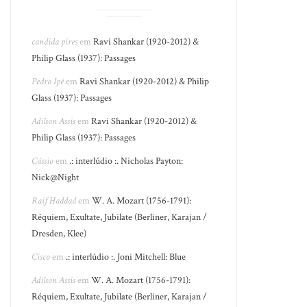
candida pires
em
Ravi Shankar (1920-2012) &
Philip Glass (1937): Passages
Pedro Ipê
em
Ravi Shankar (1920-2012) & Philip
Glass (1937): Passages
Adilson Assis
em
Ravi Shankar (1920-2012) &
Philip Glass (1937): Passages
Cássio
em
.: interlúdio :. Nicholas Payton:
Nick@Night
Raif Haddad
em
W. A. Mozart (1756-1791):
Réquiem, Exultate, Jubilate (Berliner, Karajan /
Dresden, Klee)
Cisco
em
.: interlúdio :. Joni Mitchell: Blue
Adilson Assis
em
W. A. Mozart (1756-1791):
Réquiem, Exultate, Jubilate (Berliner, Karajan /