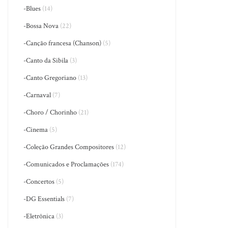
-Blues
(14)
-Bossa Nova
(22)
-Canção francesa (Chanson)
(5)
-Canto da Sibila
(3)
-Canto Gregoriano
(13)
-Carnaval
(7)
-Choro / Chorinho
(21)
-Cinema
(5)
-Coleção Grandes Compositores
(12)
-Comunicados e Proclamações
(174)
-Concertos
(5)
-DG Essentials
(7)
-Eletrônica
(3)