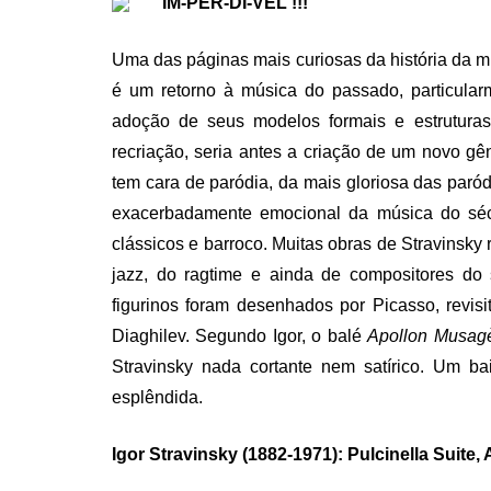
IM-PER-DÍ-VEL !!!
Uma das páginas mais curiosas da história da m
é um retorno à música do passado, particular
adoção de seus modelos formais e estruturas
recriação, seria antes a criação de um novo gên
tem cara de paródia, da mais gloriosa das par
exacerbadamente emocional da música do séc.
clássicos e barroco. Muitas obras de Stravinsky 
jazz, do ragtime e ainda de compositores do
figurinos foram desenhados por Picasso, revis
Diaghilev. Segundo Igor, o balé
Apollon Musag
Stravinsky nada cortante nem satírico. Um ba
esplêndida.
Igor Stravinsky (1882-1971): Pulcinella Suite