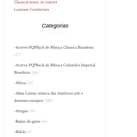
Classical music in concert
Laureate Conductors
Categorias
-Acervo PQPBach de Música Clássica Brasileira
(37)
-Acervo PQPBach de Música Colonial e Imperial
Brasileira
(186)
-África
(12)
-Alma Latina: música das Américas sob o
domínio europeu
(100)
-Artigos
(35)
-Balaio de gatos
(36)
-Bálcãs
(4)