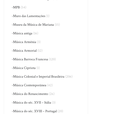
-MPB
(54)
-Muro das Lamentações
(1)
-Museu da Música de Mariana
(15)
-Música antiga
(16)
-Música Armênia
(3)
-Música Armorial
(12)
-Música Barroca Francesa
(120)
-Música Cipriota
(1)
-Música Colonial e Imperial Brasileira
(206)
-Música Contemporânea
(42)
-Música do Renascimento
(26)
-Música do séc. XVII – Itália
(3)
-Música do séc. XVIII – Portugal
(20)