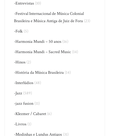
-Entrevistas
(10)
-Festival Internacional de Música Colonial
Brasileira e Música Antiga de Juiz de Fora
(23)
-Folk
(5)
-Harmonia Mundi – 50 anos
(16)
-Harmonia Mundi – Sacred Music
(14)
-Hinos
(2)
-História da Música Brasileira
(14)
-Interlúdios
(48)
-Jazz
(589)
-jazz fusion
(11)
-Klezmer / Cabaret
(6)
-Livros
(1)
-Modinhas e Lundus Antigos
(31)