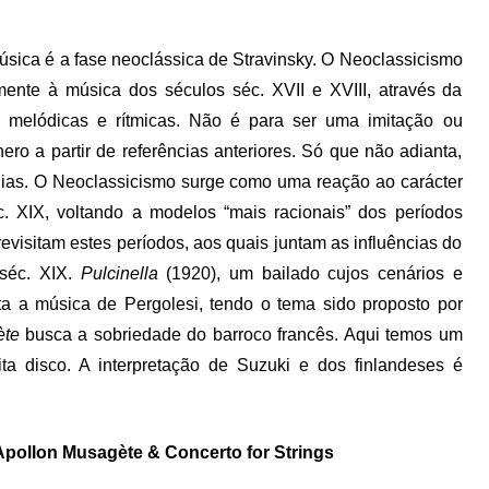
úsica é a fase neoclássica de Stravinsky. O Neoclassicismo
mente à música dos séculos séc. XVII e XVIII, através da
 melódicas e rítmicas. Não é para ser uma imitação ou
ero a partir de referências anteriores. Só que não adianta,
ódias. O Neoclassicismo surge como uma reação ao carácter
 XIX, voltando a modelos “mais racionais” dos períodos
revisitam estes períodos, aos quais juntam as influências do
 séc. XIX.
Pulcinella
(1920), um bailado cujos cenários e
ita a música de Pergolesi, tendo o tema sido proposto por
ète
busca a sobriedade do barroco francês. Aqui temos um
ita disco. A interpretação de Suzuki e dos finlandeses é
, Apollon Musagète & Concerto for Strings