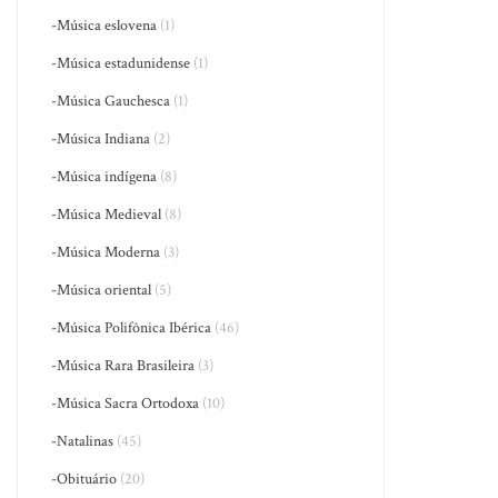
-Música eslovena
(1)
-Música estadunidense
(1)
-Música Gauchesca
(1)
-Música Indiana
(2)
-Música indígena
(8)
-Música Medieval
(8)
-Música Moderna
(3)
-Música oriental
(5)
-Música Polifônica Ibérica
(46)
-Música Rara Brasileira
(3)
-Música Sacra Ortodoxa
(10)
-Natalinas
(45)
-Obituário
(20)