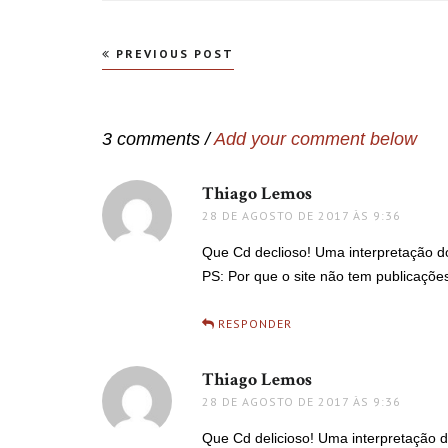
Navegação
PREVIOUS POST
de
Post
3 comments /
Add your comment below
Thiago Lemos
disse:
28 DE AGOSTO DE 2017 ÀS 9:36
Que Cd declioso! Uma interpretação do
PS: Por que o site não tem publicaçõe
RESPONDER
Thiago Lemos
disse:
28 DE AGOSTO DE 2017 ÀS 9:36
Que Cd delicioso! Uma interpretação d