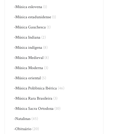
-Música eslovena
(1)
-Música estadunidense
(1)
-Música Gauchesca
(1)
-Música Indiana
(2)
-Música indígena
(8)
-Música Medieval
(8)
-Música Moderna
(3)
-Música oriental
(5)
-Música Polifônica Ibérica
(46)
-Música Rara Brasileira
(3)
-Música Sacra Ortodoxa
(10)
-Natalinas
(45)
-Obituário
(20)