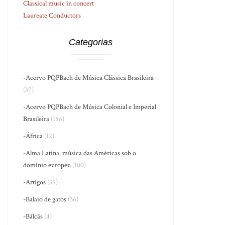
Classical music in concert
Laureate Conductors
Categorias
-Acervo PQPBach de Música Clássica Brasileira
(37)
-Acervo PQPBach de Música Colonial e Imperial
Brasileira
(186)
-África
(12)
-Alma Latina: música das Américas sob o
domínio europeu
(100)
-Artigos
(35)
-Balaio de gatos
(36)
-Bálcãs
(4)