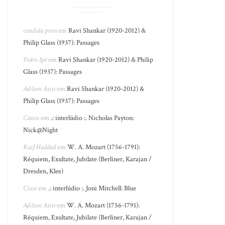
candida pires
em
Ravi Shankar (1920-2012) &
Philip Glass (1937): Passages
Pedro Ipê
em
Ravi Shankar (1920-2012) & Philip
Glass (1937): Passages
Adilson Assis
em
Ravi Shankar (1920-2012) &
Philip Glass (1937): Passages
Cássio
em
.: interlúdio :. Nicholas Payton:
Nick@Night
Raif Haddad
em
W. A. Mozart (1756-1791):
Réquiem, Exultate, Jubilate (Berliner, Karajan /
Dresden, Klee)
Cisco
em
.: interlúdio :. Joni Mitchell: Blue
Adilson Assis
em
W. A. Mozart (1756-1791):
Réquiem, Exultate, Jubilate (Berliner, Karajan /