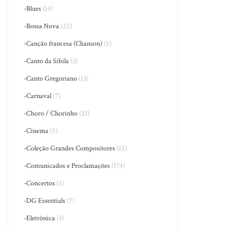
-Blues
(14)
-Bossa Nova
(22)
-Canção francesa (Chanson)
(5)
-Canto da Sibila
(3)
-Canto Gregoriano
(13)
-Carnaval
(7)
-Choro / Chorinho
(21)
-Cinema
(5)
-Coleção Grandes Compositores
(12)
-Comunicados e Proclamações
(174)
-Concertos
(5)
-DG Essentials
(7)
-Eletrônica
(3)