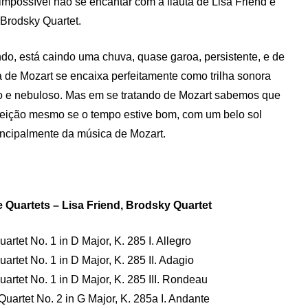
impossível não se encantar com a flauta de Lisa Friend e
Brodsky Quartet.
do, está caindo uma chuva, quase garoa, persistente, e de
 de Mozart se encaixa perfeitamente como trilha sonora
rio e nebuloso. Mas em se tratando de Mozart sabemos que
rfeição mesmo se o tempo estive bom, com um belo sol
rincipalmente da música de Mozart.
 Quartets – Lisa Friend, Brodsky Quartet
artet No. 1 in D Major, K. 285 I. Allegro
uartet No. 1 in D Major, K. 285 II. Adagio
uartet No. 1 in D Major, K. 285 III. Rondeau
 Quartet No. 2 in G Major, K. 285a I. Andante