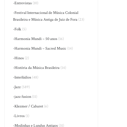
-Entrevistas
(10)
-Festival Internacional de Música Colonial
Brasileira e Música Antiga de Juiz de Fora
(23)
-Folk
(5)
-Harmonia Mundi – 50 anos
(16)
-Harmonia Mundi – Sacred Music
(14)
-Hinos
(2)
-História da Música Brasileira
(14)
-Interlúdios
(48)
-Jazz
(589)
-jazz fusion
(11)
-Klezmer / Cabaret
(6)
-Livros
(1)
-Modinhas e Lundus Antigos
(31)