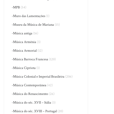
-MPB
(54)
-Muro das Lamentações
(1)
-Museu da Música de Mariana
(15)
-Música antiga
(16)
-Música Armênia
(3)
-Música Armorial
(12)
-Música Barroca Francesa
(120)
-Música Cipriota
(1)
-Música Colonial e Imperial Brasileira
(206)
-Música Contemporânea
(42)
-Música do Renascimento
(26)
-Música do séc. XVII – Itália
(3)
-Música do séc. XVIII – Portugal
(20)