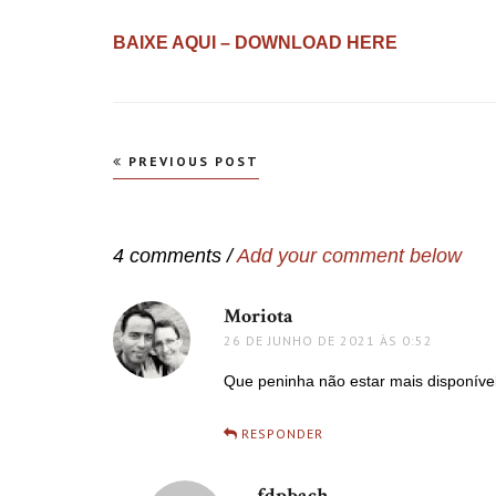
BAIXE AQUI – DOWNLOAD HERE
Navegação
PREVIOUS POST
de
Post
4 comments /
Add your comment below
Moriota
disse:
26 DE JUNHO DE 2021 ÀS 0:52
Que peninha não estar mais disponível
RESPONDER
fdpbach
disse: