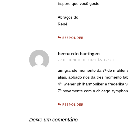
Espero que você goste!
Abraços do
René
RESPONDER
bernardo baethgen
disse:
27 DE JUNHO DE 2021 ÀS 17:30
um grande momento da 7ª de mahler é
aliás, abbado nos dá três momento fab
4ª, wiener philharmoniker e frederika 
7ª novamente com a chicago symphony.
RESPONDER
Deixe um comentário