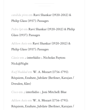
candida pires
em
Ravi Shankar (1920-2012) &
Philip Glass (1937): Passages
Pedro Ipê
em
Ravi Shankar (1920-2012) & Philip
Glass (1937): Passages
Adilson Assis
em
Ravi Shankar (1920-2012) &
Philip Glass (1937): Passages
Cássio
em
.: interlúdio :. Nicholas Payton:
Nick@Night
Raif Haddad
em
W. A. Mozart (1756-1791):
Réquiem, Exultate, Jubilate (Berliner, Karajan /
Dresden, Klee)
Cisco
em
.: interlúdio :. Joni Mitchell: Blue
Adilson Assis
em
W. A. Mozart (1756-1791):
Réquiem, Exultate, Jubilate (Berliner, Karajan /