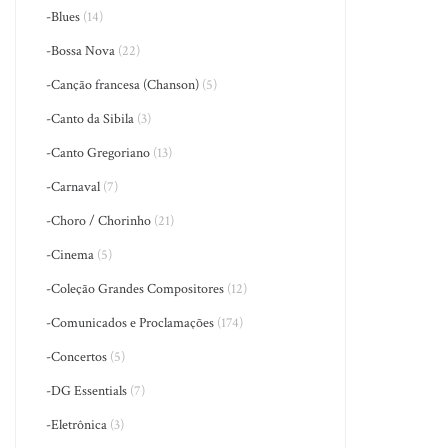
-Blues
(14)
-Bossa Nova
(22)
-Canção francesa (Chanson)
(5)
-Canto da Sibila
(3)
-Canto Gregoriano
(13)
-Carnaval
(7)
-Choro / Chorinho
(21)
-Cinema
(5)
-Coleção Grandes Compositores
(12)
-Comunicados e Proclamações
(174)
-Concertos
(5)
-DG Essentials
(7)
-Eletrônica
(3)