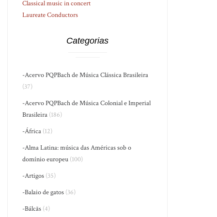
Classical music in concert
Laureate Conductors
Categorias
-Acervo PQPBach de Música Clássica Brasileira
(37)
-Acervo PQPBach de Música Colonial e Imperial
Brasileira
(186)
-África
(12)
-Alma Latina: música das Américas sob o
domínio europeu
(100)
-Artigos
(35)
-Balaio de gatos
(36)
-Bálcãs
(4)