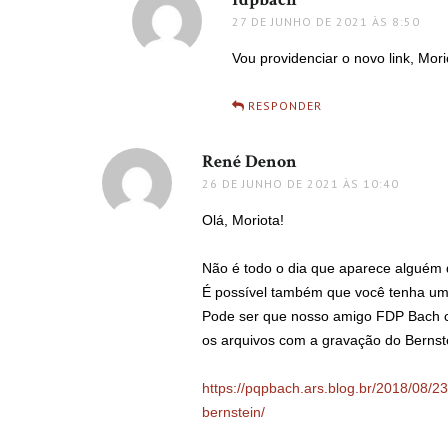
27 DE JUNHO DE 2021 ÀS 8:50
Vou providenciar o novo link, Mori
RESPONDER
René Denon
disse:
26 DE JUNHO DE 2021 ÀS 10:40
Olá, Moriota!
Não é todo o dia que aparece alguém
É possível também que você tenha uma
Pode ser que nosso amigo FDP Bach con
os arquivos com a gravação do Bernstei
https://pqpbach.ars.blog.br/2018/08/
bernstein/