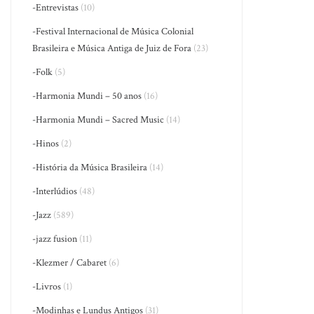
-Entrevistas
(10)
-Festival Internacional de Música Colonial
Brasileira e Música Antiga de Juiz de Fora
(23)
-Folk
(5)
-Harmonia Mundi – 50 anos
(16)
-Harmonia Mundi – Sacred Music
(14)
-Hinos
(2)
-História da Música Brasileira
(14)
-Interlúdios
(48)
-Jazz
(589)
-jazz fusion
(11)
-Klezmer / Cabaret
(6)
-Livros
(1)
-Modinhas e Lundus Antigos
(31)