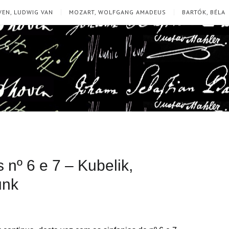
EN, LUDWIG VAN
MOZART, WOLFGANG AMADEUS
BARTÓK, BÉLA
 nº 6 e 7 – Kubelik,
unk