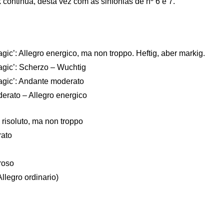
 continua, desta vez com as sinfonias de nº 6 e 7.
gic’: Allegro energico, ma non troppo. Heftig, aber markig.
agic’: Scherzo – Wuchtig
agic’: Andante moderato
derato – Allegro energico
risoluto, ma non troppo
rato
roso
llegro ordinario)