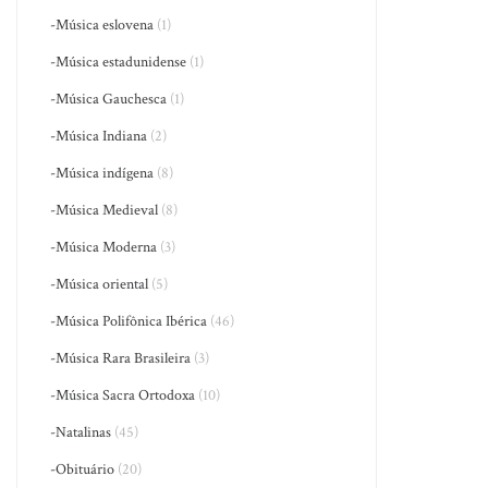
-Música eslovena
(1)
-Música estadunidense
(1)
-Música Gauchesca
(1)
-Música Indiana
(2)
-Música indígena
(8)
-Música Medieval
(8)
-Música Moderna
(3)
-Música oriental
(5)
-Música Polifônica Ibérica
(46)
-Música Rara Brasileira
(3)
-Música Sacra Ortodoxa
(10)
-Natalinas
(45)
-Obituário
(20)