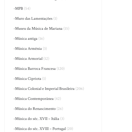
-MPB
(54)
-Muro das Lamentações
(1)
-Museu da Música de Mariana
(15)
-Música antiga
(16)
-Música Armênia
(3)
-Música Armorial
(12)
-Música Barroca Francesa
(120)
-Música Cipriota
(1)
-Música Colonial e Imperial Brasileira
(206)
-Música Contemporânea
(42)
-Música do Renascimento
(26)
-Música do séc. XVII – Itália
(3)
-Música do séc. XVIII – Portugal
(20)