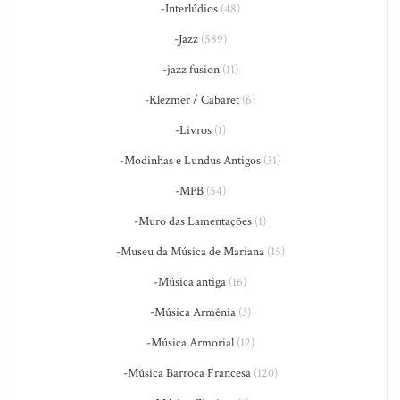
-Interlúdios
(48)
-Jazz
(589)
-jazz fusion
(11)
-Klezmer / Cabaret
(6)
-Livros
(1)
-Modinhas e Lundus Antigos
(31)
-MPB
(54)
-Muro das Lamentações
(1)
-Museu da Música de Mariana
(15)
-Música antiga
(16)
-Música Armênia
(3)
-Música Armorial
(12)
-Música Barroca Francesa
(120)