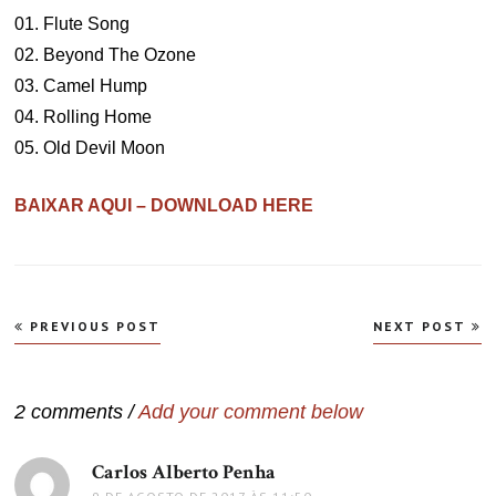
01. Flute Song
02. Beyond The Ozone
03. Camel Hump
04. Rolling Home
05. Old Devil Moon
BAIXAR AQUI – DOWNLOAD HERE
Navegação
PREVIOUS POST
NEXT POST
de
Post
2 comments /
Add your comment below
Carlos Alberto Penha
disse: