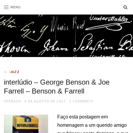
SE
MENU
-JAZZ
In
interlúdio – George Benson & Joe
Farrell – Benson & Farrell
AUTHOR
POSTED
FDPBACH
9 DE AGOSTO DE 2017
2 COMMENTS
ON
Faço esta postagem em
homenagem a um querido amigo