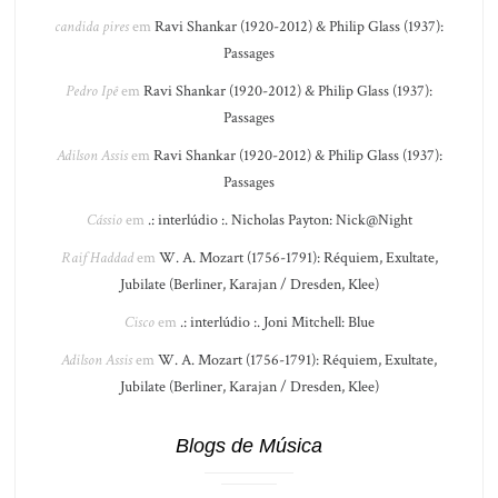
candida pires
em
Ravi Shankar (1920-2012) & Philip Glass (1937):
Passages
Pedro Ipê
em
Ravi Shankar (1920-2012) & Philip Glass (1937):
Passages
Adilson Assis
em
Ravi Shankar (1920-2012) & Philip Glass (1937):
Passages
Cássio
em
.: interlúdio :. Nicholas Payton: Nick@Night
Raif Haddad
em
W. A. Mozart (1756-1791): Réquiem, Exultate,
Jubilate (Berliner, Karajan / Dresden, Klee)
Cisco
em
.: interlúdio :. Joni Mitchell: Blue
Adilson Assis
em
W. A. Mozart (1756-1791): Réquiem, Exultate,
Jubilate (Berliner, Karajan / Dresden, Klee)
Blogs de Música