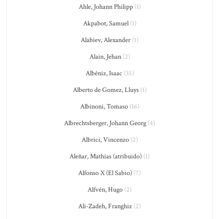
Ahle, Johann Philipp
(1)
Akpabot, Samuel
(1)
Alabiev, Alexander
(1)
Alain, Jehan
(2)
Albéniz, Isaac
(35)
Alberto de Gomez, Lluys
(1)
Albinoni, Tomaso
(16)
Albrechtsberger, Johann Georg
(4)
Albrici, Vincenzo
(2)
Aleñar, Mathías (atribuido)
(1)
Alfonso X (El Sabio)
(7)
Alfvén, Hugo
(2)
Ali-Zadeh, Franghiz
(2)