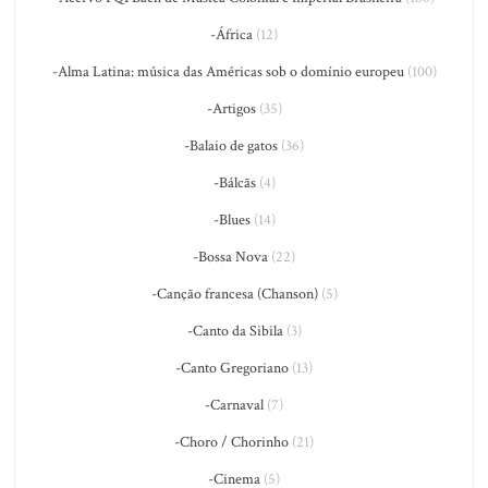
-África
(12)
-Alma Latina: música das Américas sob o domínio europeu
(100)
-Artigos
(35)
-Balaio de gatos
(36)
-Bálcãs
(4)
-Blues
(14)
-Bossa Nova
(22)
-Canção francesa (Chanson)
(5)
-Canto da Sibila
(3)
-Canto Gregoriano
(13)
-Carnaval
(7)
-Choro / Chorinho
(21)
-Cinema
(5)