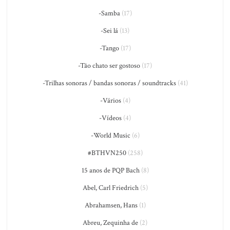
-Samba
(17)
-Sei lá
(13)
-Tango
(17)
-Tão chato ser gostoso
(17)
-Trilhas sonoras / bandas sonoras / soundtracks
(41)
-Vários
(4)
-Vídeos
(4)
-World Music
(6)
#BTHVN250
(258)
15 anos de PQP Bach
(8)
Abel, Carl Friedrich
(5)
Abrahamsen, Hans
(1)
Abreu, Zequinha de
(2)