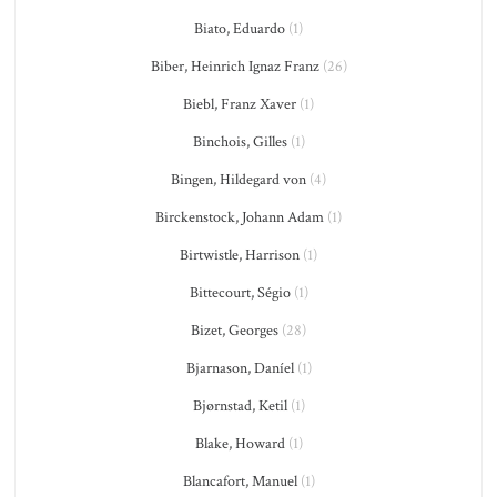
Biato, Eduardo
(1)
Biber, Heinrich Ignaz Franz
(26)
Biebl, Franz Xaver
(1)
Binchois, Gilles
(1)
Bingen, Hildegard von
(4)
Birckenstock, Johann Adam
(1)
Birtwistle, Harrison
(1)
Bittecourt, Ségio
(1)
Bizet, Georges
(28)
Bjarnason, Daníel
(1)
Bjørnstad, Ketil
(1)
Blake, Howard
(1)
Blancafort, Manuel
(1)