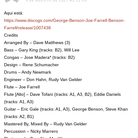
9 DE AGOSTO DE 2017 ÀS 11:50
Aqui está:
https://www.discogs.com/George-Benson-Joe-Farrell-Benson-
Farrell/release/1007438
Credits
Arranged By – Dave Matthews (3)
Bass – Gary King (tracks: B2), Will Lee
Congas – Jose Madera* (tracks: B2)
Design – Rene Schumacher
Drums – Andy Newmark
Engineer – Don Hahn, Rudy Van Gelder
Flute – Joe Farrell
Flute [Alto] – Dave Tofani (tracks: A1, A3, B2), Eddie Daniels
(tracks: A1, A3)
Guitar – Eric Gale (tracks: A1, A3), George Benson, Steve Khan
(tracks: A2, B1)
Mastered By, Mixed By – Rudy Van Gelder
Percussion – Nicky Marrero