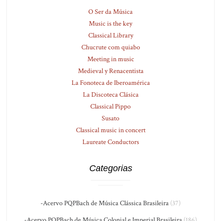
O Ser da Música
Music is the key
Classical Library
Chucrute com quiabo
Meeting in music
Medieval y Renacentista
La Fonoteca de Iberoamérica
La Discoteca Clásica
Classical Pippo
Susato
Classical music in concert
Laureate Conductors
Categorias
-Acervo PQPBach de Música Clássica Brasileira
(37)
-Acervo PQPBach de Música Colonial e Imperial Brasileira
(186)