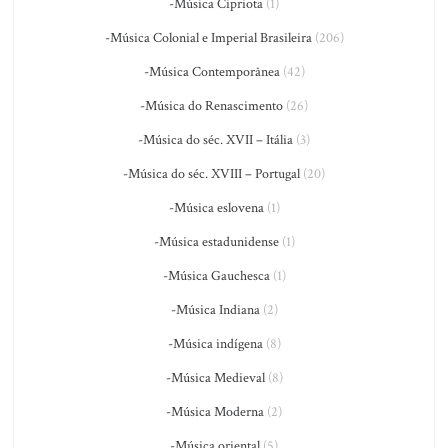
-Música Cipriota
(1)
-Música Colonial e Imperial Brasileira
(206)
-Música Contemporânea
(42)
-Música do Renascimento
(26)
-Música do séc. XVII – Itália
(3)
-Música do séc. XVIII – Portugal
(20)
-Música eslovena
(1)
-Música estadunidense
(1)
-Música Gauchesca
(1)
-Música Indiana
(2)
-Música indígena
(8)
-Música Medieval
(8)
-Música Moderna
(2)
-Música oriental
(5)