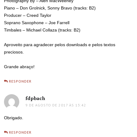
Photography By – Alen MacWeeney
Piano – Don Grolnick, Sonny Bravo (tracks: B2)
Producer – Creed Taylor
Soprano Saxophone – Joe Farrell
Timbales – Michael Collaza (tracks: B2)
Aproveito para agradecer pelos downloads e pelos textos
preciosos.
Grande abraço!
RESPONDER
fdpbach
disse:
9 DE AGOSTO DE 2017 ÀS 13:42
Obrigado.
RESPONDER