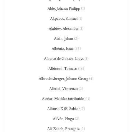
Ahle, Johann Philipp
(1)
Akpabot, Samuel
(1)
Alabiev, Alexander
(1)
Alain, Jehan
(2)
Albéniz, Isaac
(35)
Alberto de Gomez, Lluys
(1)
Albinoni, Tomaso
(16)
Albrechtsberger, Johann Georg
(4)
Albrici, Vincenzo
(2)
Aleñar, Mathías (atribuido)
(1)
Alfonso X (El Sabio)
(7)
Alfvén, Hugo
(2)
Ali-Zadeh, Franghiz
(2)