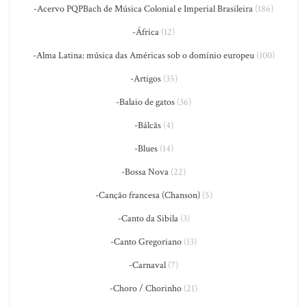
-Acervo PQPBach de Música Colonial e Imperial Brasileira
(186)
-África
(12)
-Alma Latina: música das Américas sob o domínio europeu
(100)
-Artigos
(35)
-Balaio de gatos
(36)
-Bálcãs
(4)
-Blues
(14)
-Bossa Nova
(22)
-Canção francesa (Chanson)
(5)
-Canto da Sibila
(3)
-Canto Gregoriano
(13)
-Carnaval
(7)
-Choro / Chorinho
(21)