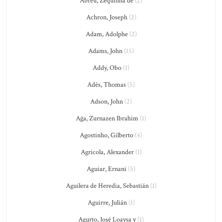
Abreu, Zequinha de
(2)
Achron, Joseph
(2)
Adam, Adolphe
(2)
Adams, John
(15)
Addy, Obo
(1)
Adès, Thomas
(5)
Adson, John
(2)
Ağa, Zurnazen Ibrahim
(1)
Agostinho, Gilberto
(4)
Agricola, Alexander
(1)
Aguiar, Ernani
(5)
Aguilera de Heredia, Sebastián
(1)
Aguirre, Julián
(1)
Agurto, José Loaysa y
(1)