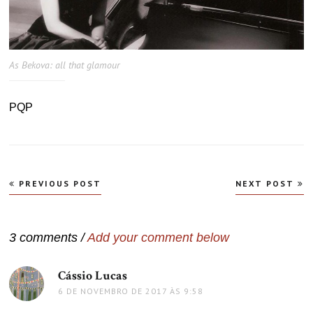
As Bekova: all that glamour
PQP
Navegação
PREVIOUS POST
NEXT POST
de
Post
3 comments /
Add your comment below
Cássio Lucas
disse:
6 DE NOVEMBRO DE 2017 ÀS 9:58