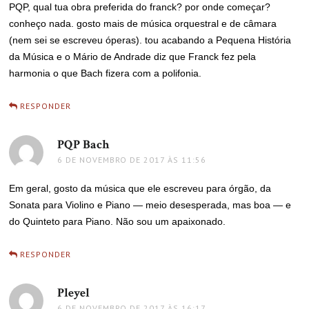
PQP, qual tua obra preferida do franck? por onde começar?
conheço nada. gosto mais de música orquestral e de câmara
(nem sei se escreveu óperas). tou acabando a Pequena História
da Música e o Mário de Andrade diz que Franck fez pela
harmonia o que Bach fizera com a polifonia.
RESPONDER
PQP Bach
disse:
6 DE NOVEMBRO DE 2017 ÀS 11:56
Em geral, gosto da música que ele escreveu para órgão, da
Sonata para Violino e Piano — meio desesperada, mas boa — e
do Quinteto para Piano. Não sou um apaixonado.
RESPONDER
Pleyel
disse:
6 DE NOVEMBRO DE 2017 ÀS 16:17