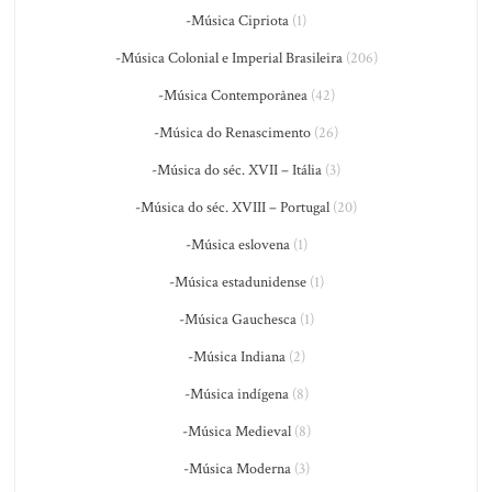
-Música Cipriota
(1)
-Música Colonial e Imperial Brasileira
(206)
-Música Contemporânea
(42)
-Música do Renascimento
(26)
-Música do séc. XVII – Itália
(3)
-Música do séc. XVIII – Portugal
(20)
-Música eslovena
(1)
-Música estadunidense
(1)
-Música Gauchesca
(1)
-Música Indiana
(2)
-Música indígena
(8)
-Música Medieval
(8)
-Música Moderna
(3)