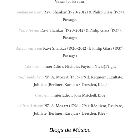
Valsas (coisa rara)
candida pires
em
Ravi Shankar (1920-2012) & Philip Glass (1937):
Passages
Pedro Ipê
em
Ravi Shankar (1920-2012) & Philip Glass (1937):
Passages
Adilson Assis
em
Ravi Shankar (1920-2012) & Philip Glass (1937):
Passages
Cássio
em
.: interlúdio :. Nicholas Payton: Nick@Night
Raif Haddad
em
W. A. Mozart (1756-1791): Réquiem, Exultate,
Jubilate (Berliner, Karajan / Dresden, Klee)
Cisco
em
.: interlúdio :. Joni Mitchell: Blue
Adilson Assis
em
W. A. Mozart (1756-1791): Réquiem, Exultate,
Jubilate (Berliner, Karajan / Dresden, Klee)
Blogs de Música