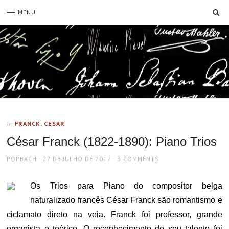
SE
MENU
FRANCK, CÉSAR
In
César Franck (1822-1890): Piano Trios
AUTHOR
POSTED
PQPBACH
27 DE JULHO DE 2017
3 COMMENTS
ON
Os Trios para Piano do compositor belga
naturalizado francês César Franck são romantismo e
ciclamato direto na veia. Franck foi professor, grande
organista e teórico. O reconhecimento de seu talento foi