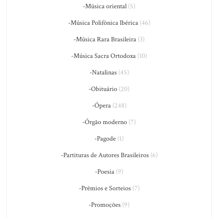
-Música oriental
(5)
-Música Polifônica Ibérica
(46)
-Música Rara Brasileira
(3)
-Música Sacra Ortodoxa
(10)
-Natalinas
(45)
-Obituário
(20)
-Ópera
(248)
-Órgão moderno
(7)
-Pagode
(1)
-Partituras de Autores Brasileiros
(6)
-Poesia
(9)
-Prêmios e Sorteios
(7)
-Promoções
(9)