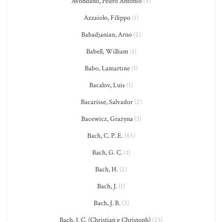
Avondano, Pedro Antonio
(4)
Azzaiolo, Filippo
(1)
Babadjanian, Arno
(2)
Babell, William
(1)
Babo, Lamartine
(1)
Bacalov, Luis
(1)
Bacarisse, Salvador
(2)
Bacewicz, Grażyna
(3)
Bach, C. P. E.
(85)
Bach, G. C.
(1)
Bach, H.
(2)
Bach, J.
(1)
Bach, J. B.
(3)
Bach, J. C. (Christian e Christoph)
(23)