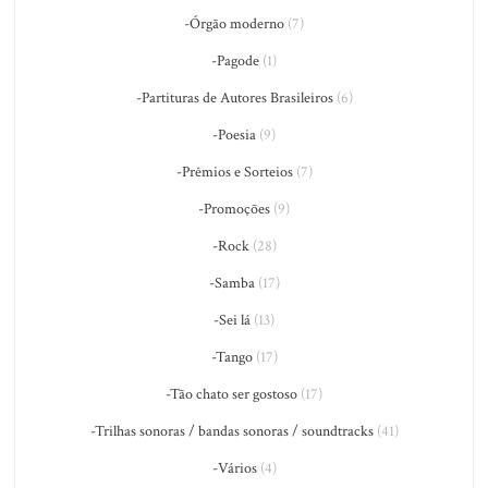
-Órgão moderno
(7)
-Pagode
(1)
-Partituras de Autores Brasileiros
(6)
-Poesia
(9)
-Prêmios e Sorteios
(7)
-Promoções
(9)
-Rock
(28)
-Samba
(17)
-Sei lá
(13)
-Tango
(17)
-Tão chato ser gostoso
(17)
-Trilhas sonoras / bandas sonoras / soundtracks
(41)
-Vários
(4)