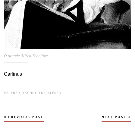
O grande Alfred Schnittke
Carlinus
TAGS:
ALFRED
,
SCHNITTKE, ALFRED
Navegação
PREVIOUS POST
NEXT POST
de
Post