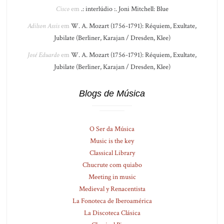
Cisco
em
.: interlúdio :. Joni Mitchell: Blue
Adilson Assis
em
W. A. Mozart (1756-1791): Réquiem, Exultate,
Jubilate (Berliner, Karajan / Dresden, Klee)
José Eduardo
em
W. A. Mozart (1756-1791): Réquiem, Exultate,
Jubilate (Berliner, Karajan / Dresden, Klee)
Blogs de Música
O Ser da Música
Music is the key
Classical Library
Chucrute com quiabo
Meeting in music
Medieval y Renacentista
La Fonoteca de Iberoamérica
La Discoteca Clásica