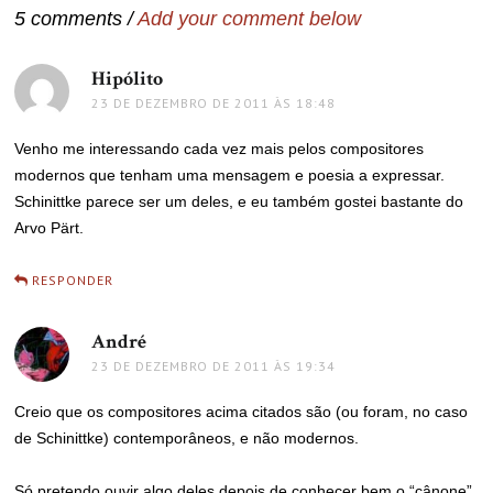
5 comments /
Add your comment below
Hipólito
disse:
23 DE DEZEMBRO DE 2011 ÀS 18:48
Venho me interessando cada vez mais pelos compositores
modernos que tenham uma mensagem e poesia a expressar.
Schinittke parece ser um deles, e eu também gostei bastante do
Arvo Pärt.
RESPONDER
André
disse:
23 DE DEZEMBRO DE 2011 ÀS 19:34
Creio que os compositores acima citados são (ou foram, no caso
de Schinittke) contemporâneos, e não modernos.
Só pretendo ouvir algo deles depois de conhecer bem o “cânone”.