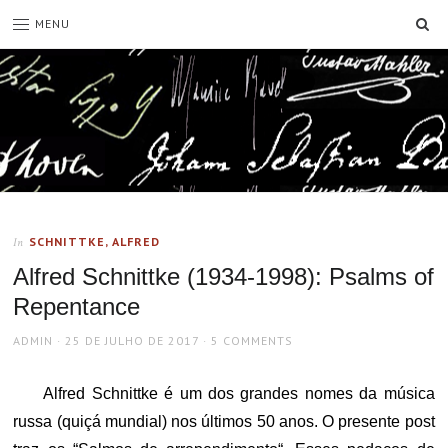
SE
MENU
SCHNITTKE, ALFRED
In
Alfred Schnittke (1934-1998): Psalms of
Repentance
AUTHOR
POSTED
ADMIN
25 DE JULHO DE 2017
5 COMMENTS
ON
Alfred Schnittke é um dos grandes nomes da música
russa (quiçá mundial) nos últimos 50 anos. O presente post