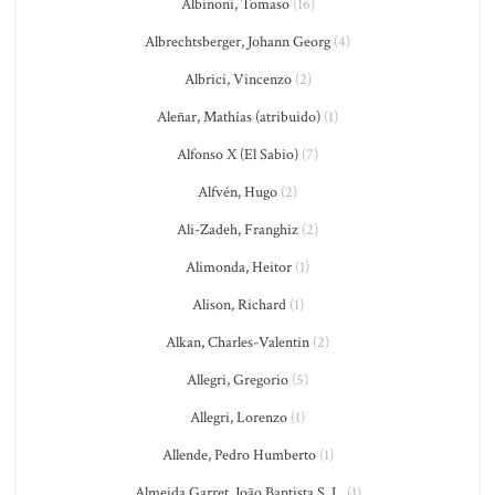
Albinoni, Tomaso
(16)
Albrechtsberger, Johann Georg
(4)
Albrici, Vincenzo
(2)
Aleñar, Mathías (atribuido)
(1)
Alfonso X (El Sabio)
(7)
Alfvén, Hugo
(2)
Ali-Zadeh, Franghiz
(2)
Alimonda, Heitor
(1)
Alison, Richard
(1)
Alkan, Charles-Valentin
(2)
Allegri, Gregorio
(5)
Allegri, Lorenzo
(1)
Allende, Pedro Humberto
(1)
Almeida Garret, João Baptista S. L.
(1)