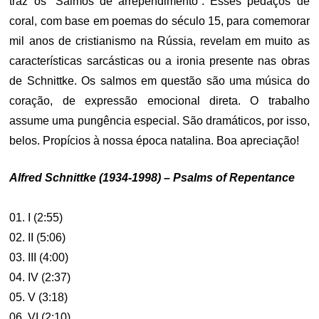
traz os
“
Salmos
de
arrependimento
“.
Esses
pedaços
de
coral
,
com base
em
poemas
do século
15
, para comemorar
mil anos
de
cristianismo
na
Rússia
,
revelam
em muito as
características sarcásticas
ou
a ironia
presente
nas obras
de
Schnittke
.
Os salmos em questão são uma
música
do
coração
,
de expressão emocional
direta
.
O
trabalho
assume
uma
pungência
especial. São dramáticos, por isso,
belos. Propícios à nossa época natalina. Boa apreciação!
Alfred Schnittke (1934-1998) – Psalms of Repentance
01. I (2:55)
02. II (5:06)
03. III (4:00)
04. IV (2:37)
05. V (3:18)
06. VI (2:10)