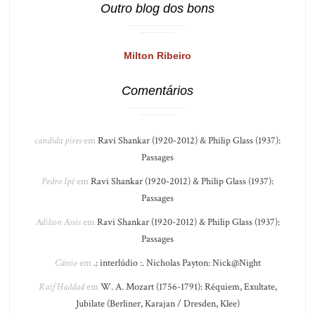
Outro blog dos bons
Milton Ribeiro
Comentários
candida pires
em
Ravi Shankar (1920-2012) & Philip Glass (1937):
Passages
Pedro Ipê
em
Ravi Shankar (1920-2012) & Philip Glass (1937):
Passages
Adilson Assis
em
Ravi Shankar (1920-2012) & Philip Glass (1937):
Passages
Cássio
em
.: interlúdio :. Nicholas Payton: Nick@Night
Raif Haddad
em
W. A. Mozart (1756-1791): Réquiem, Exultate,
Jubilate (Berliner, Karajan / Dresden, Klee)