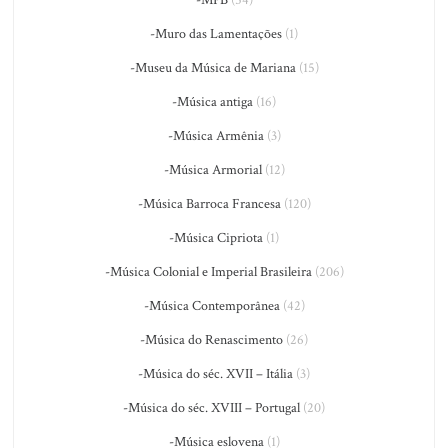
-MPB
(54)
-Muro das Lamentações
(1)
-Museu da Música de Mariana
(15)
-Música antiga
(16)
-Música Armênia
(3)
-Música Armorial
(12)
-Música Barroca Francesa
(120)
-Música Cipriota
(1)
-Música Colonial e Imperial Brasileira
(206)
-Música Contemporânea
(42)
-Música do Renascimento
(26)
-Música do séc. XVII – Itália
(3)
-Música do séc. XVIII – Portugal
(20)
-Música eslovena
(1)