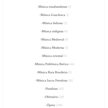
-Música estadunidense
(1)
-Música Gauchesca
(1)
-Música Indiana
(2)
-Música indígena
(8)
-Música Medieval
(8)
-Música Moderna
(3)
-Música oriental
(5)
-Música Polifônica Ibérica
(46)
-Música Rara Brasileira
(3)
-Música Sacra Ortodoxa
(10)
-Natalinas
(45)
-Obituário
(20)
-Ópera
(248)