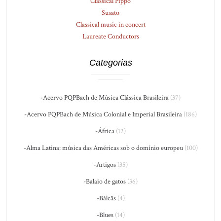
Classical Pippo
Susato
Classical music in concert
Laureate Conductors
Categorias
-Acervo PQPBach de Música Clássica Brasileira
(37)
-Acervo PQPBach de Música Colonial e Imperial Brasileira
(186)
-África
(12)
-Alma Latina: música das Américas sob o domínio europeu
(100)
-Artigos
(35)
-Balaio de gatos
(36)
-Bálcãs
(4)
-Blues
(14)