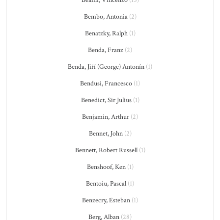
Bellini, Vincenzo
(15)
Bembo, Antonia
(2)
Benatzky, Ralph
(1)
Benda, Franz
(2)
Benda, Jiří (George) Antonín
(1)
Bendusi, Francesco
(1)
Benedict, Sir Julius
(1)
Benjamin, Arthur
(2)
Bennet, John
(2)
Bennett, Robert Russell
(1)
Benshoof, Ken
(1)
Bentoiu, Pascal
(1)
Benzecry, Esteban
(1)
Berg, Alban
(28)