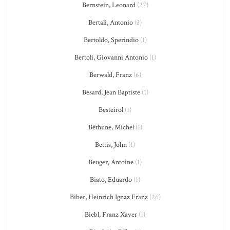
Bernstein, Leonard
(27)
Bertali, Antonio
(3)
Bertoldo, Sperindio
(1)
Bertoli, Giovanni Antonio
(1)
Berwald, Franz
(6)
Besard, Jean Baptiste
(1)
Besteirol
(1)
Béthune, Michel
(1)
Bettis, John
(1)
Beuger, Antoine
(1)
Biato, Eduardo
(1)
Biber, Heinrich Ignaz Franz
(26)
Biebl, Franz Xaver
(1)