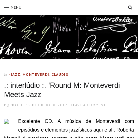
SE
MENU
-JAZZ
,
MONTEVERDI, CLAUDIO
In
.: interlúdio :. ‘Round M: Monteverdi
Meets Jazz
AUTHOR
POSTED
PQPBACH
19 DE JULHO DE 2017
LEAVE A COMMENT
ON
Excelente CD. A música de Monteverdi com
episódios e elementos jazzísticos aqui e ali. Roberta