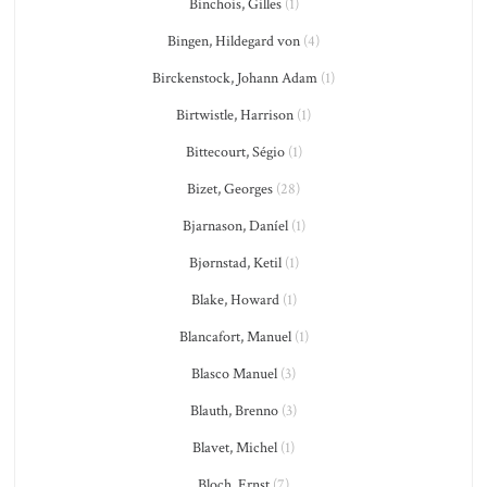
Binchois, Gilles
(1)
Bingen, Hildegard von
(4)
Birckenstock, Johann Adam
(1)
Birtwistle, Harrison
(1)
Bittecourt, Ségio
(1)
Bizet, Georges
(28)
Bjarnason, Daníel
(1)
Bjørnstad, Ketil
(1)
Blake, Howard
(1)
Blancafort, Manuel
(1)
Blasco Manuel
(3)
Blauth, Brenno
(3)
Blavet, Michel
(1)
Bloch, Ernst
(7)