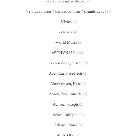
-Tão chato ser gostoso
(17)
-Trilhas sonoras / bandas sonoras / soundtracks
(41)
-Vários
(4)
-Vídeos
(4)
-World Music
(6)
#BTHVN250
(258)
15 anos de PQP Bach
(8)
Abel, Carl Friedrich
(5)
Abrahamsen, Hans
(1)
Abreu, Zequinha de
(2)
Achron, Joseph
(2)
Adam, Adolphe
(2)
Adams, John
(15)
Addy, Obo
(1)