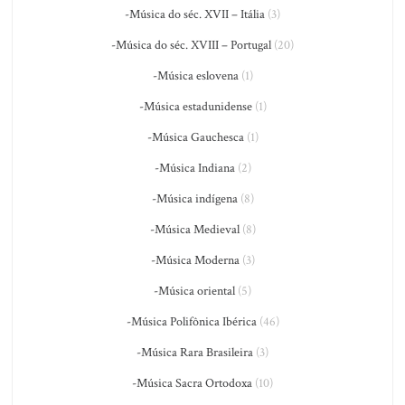
-Música do séc. XVII – Itália
(3)
-Música do séc. XVIII – Portugal
(20)
-Música eslovena
(1)
-Música estadunidense
(1)
-Música Gauchesca
(1)
-Música Indiana
(2)
-Música indígena
(8)
-Música Medieval
(8)
-Música Moderna
(3)
-Música oriental
(5)
-Música Polifônica Ibérica
(46)
-Música Rara Brasileira
(3)
-Música Sacra Ortodoxa
(10)