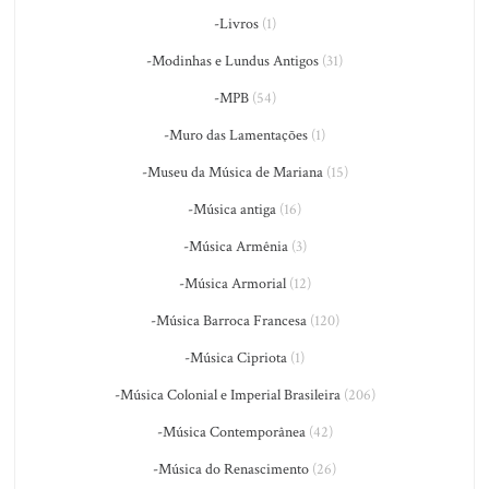
-Livros
(1)
-Modinhas e Lundus Antigos
(31)
-MPB
(54)
-Muro das Lamentações
(1)
-Museu da Música de Mariana
(15)
-Música antiga
(16)
-Música Armênia
(3)
-Música Armorial
(12)
-Música Barroca Francesa
(120)
-Música Cipriota
(1)
-Música Colonial e Imperial Brasileira
(206)
-Música Contemporânea
(42)
-Música do Renascimento
(26)