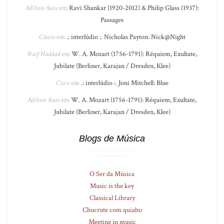
Adilson Assis
em
Ravi Shankar (1920-2012) & Philip Glass (1937):
Passages
Cássio
em
.: interlúdio :. Nicholas Payton: Nick@Night
Raif Haddad
em
W. A. Mozart (1756-1791): Réquiem, Exultate,
Jubilate (Berliner, Karajan / Dresden, Klee)
Cisco
em
.: interlúdio :. Joni Mitchell: Blue
Adilson Assis
em
W. A. Mozart (1756-1791): Réquiem, Exultate,
Jubilate (Berliner, Karajan / Dresden, Klee)
Blogs de Música
O Ser da Música
Music is the key
Classical Library
Chucrute com quiabo
Meeting in music