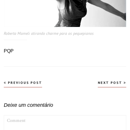
Roberta Mameli atirando charme para os pequepianos
PQP
Navegação
PREVIOUS POST
NEXT POST
de
Post
Deixe um comentário
COMMENT