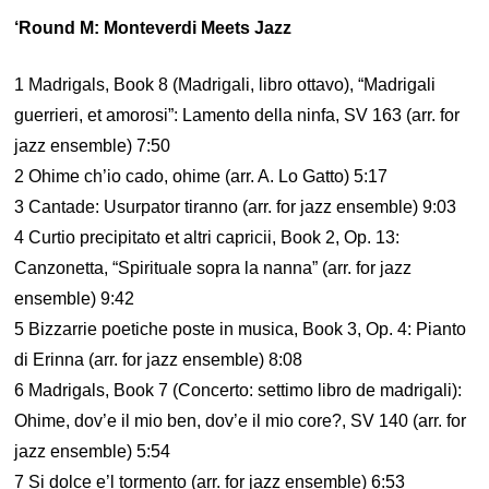
‘Round M: Monteverdi Meets Jazz
1 Madrigals, Book 8 (Madrigali, libro ottavo), “Madrigali
guerrieri, et amorosi”: Lamento della ninfa, SV 163 (arr. for
jazz ensemble) 7:50
2 Ohime ch’io cado, ohime (arr. A. Lo Gatto) 5:17
3 Cantade: Usurpator tiranno (arr. for jazz ensemble) 9:03
4 Curtio precipitato et altri capricii, Book 2, Op. 13:
Canzonetta, “Spirituale sopra la nanna” (arr. for jazz
ensemble) 9:42
5 Bizzarrie poetiche poste in musica, Book 3, Op. 4: Pianto
di Erinna (arr. for jazz ensemble) 8:08
6 Madrigals, Book 7 (Concerto: settimo libro de madrigali):
Ohime, dov’e il mio ben, dov’e il mio core?, SV 140 (arr. for
jazz ensemble) 5:54
7 Si dolce e’l tormento (arr. for jazz ensemble) 6:53