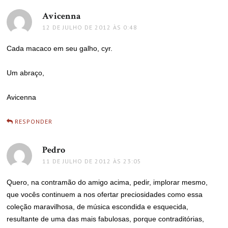
Avicenna
disse:
12 DE JULHO DE 2012 ÀS 0:48
Cada macaco em seu galho, cyr.
Um abraço,
Avicenna
RESPONDER
Pedro
disse:
11 DE JULHO DE 2012 ÀS 23:05
Quero, na contramão do amigo acima, pedir, implorar mesmo,
que vocês continuem a nos ofertar preciosidades como essa
coleção maravilhosa, de música escondida e esquecida,
resultante de uma das mais fabulosas, porque contraditórias,