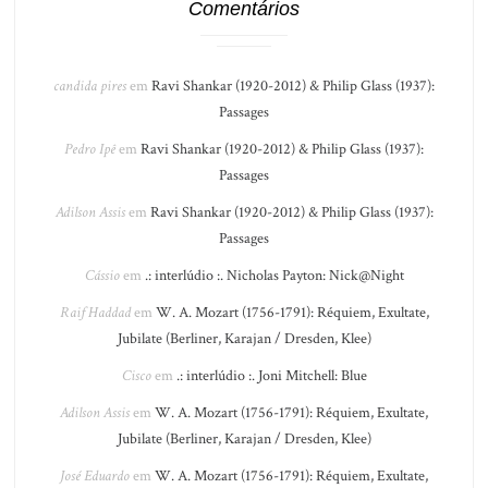
Comentários
candida pires
em
Ravi Shankar (1920-2012) & Philip Glass (1937):
Passages
Pedro Ipê
em
Ravi Shankar (1920-2012) & Philip Glass (1937):
Passages
Adilson Assis
em
Ravi Shankar (1920-2012) & Philip Glass (1937):
Passages
Cássio
em
.: interlúdio :. Nicholas Payton: Nick@Night
Raif Haddad
em
W. A. Mozart (1756-1791): Réquiem, Exultate,
Jubilate (Berliner, Karajan / Dresden, Klee)
Cisco
em
.: interlúdio :. Joni Mitchell: Blue
Adilson Assis
em
W. A. Mozart (1756-1791): Réquiem, Exultate,
Jubilate (Berliner, Karajan / Dresden, Klee)
José Eduardo
em
W. A. Mozart (1756-1791): Réquiem, Exultate,