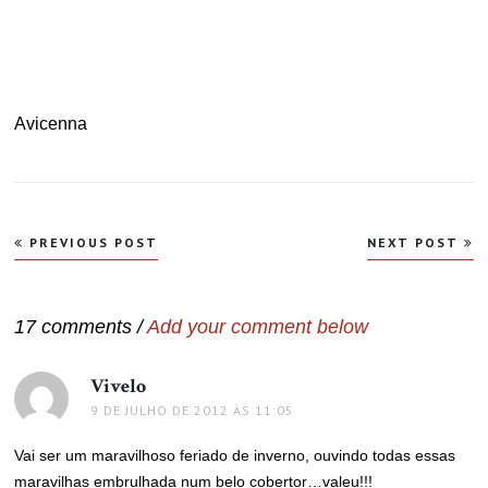
Avicenna
Navegação
PREVIOUS POST
NEXT POST
de
Post
17 comments /
Add your comment below
Vivelo
disse:
9 DE JULHO DE 2012 ÀS 11:05
Vai ser um maravilhoso feriado de inverno, ouvindo todas essas
maravilhas embrulhada num belo cobertor…valeu!!!