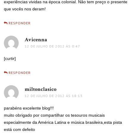
experiências vividas na época colonial. Nâo tem preço o presente
que vocês nos deram!
RESPONDER
Avicenna
disse:
12 DE JULHO DE 2012 ÀS 0:47
[curtir]
RESPONDER
miltonclasico
disse:
12 DE JULHO DE 2012 ÀS 18:13
parabéns excelente blog!!!
muito obrigado por compartilhar os tesouros musicais
especialmente da América Latina e música brasileira,esta pista
está com defeito