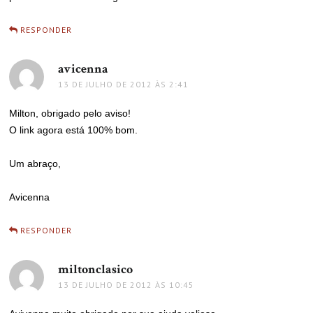
RESPONDER
avicenna
disse:
13 DE JULHO DE 2012 ÀS 2:41
Milton, obrigado pelo aviso!
O link agora está 100% bom.
Um abraço,
Avicenna
RESPONDER
miltonclasico
disse:
13 DE JULHO DE 2012 ÀS 10:45