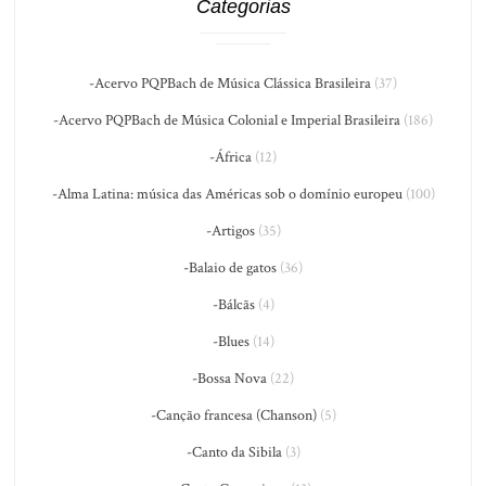
Categorias
-Acervo PQPBach de Música Clássica Brasileira
(37)
-Acervo PQPBach de Música Colonial e Imperial Brasileira
(186)
-África
(12)
-Alma Latina: música das Américas sob o domínio europeu
(100)
-Artigos
(35)
-Balaio de gatos
(36)
-Bálcãs
(4)
-Blues
(14)
-Bossa Nova
(22)
-Canção francesa (Chanson)
(5)
-Canto da Sibila
(3)