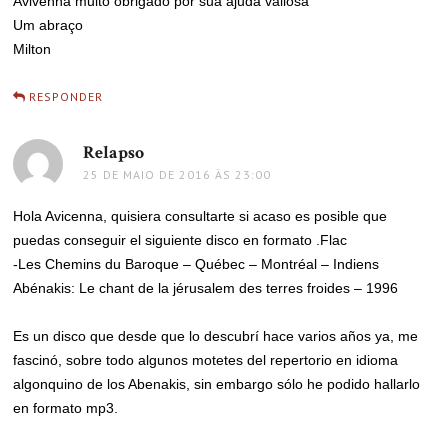
Avivenna muito obrigado por sua ajuda valiosa
Um abraço
Milton
RESPONDER
Relapso
disse:
25 DE MAIO DE 2016 ÀS 23:00
Hola Avicenna, quisiera consultarte si acaso es posible que
puedas conseguir el siguiente disco en formato .Flac
-Les Chemins du Baroque – Québec – Montréal – Indiens
Abénakis: Le chant de la jérusalem des terres froides – 1996
Es un disco que desde que lo descubrí hace varios años ya, me
fascinó, sobre todo algunos motetes del repertorio en idioma
algonquino de los Abenakis, sin embargo sólo he podido hallarlo
en formato mp3.