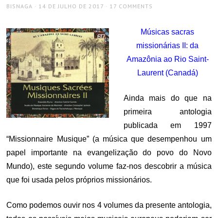
AUTHOR
POSTED
BISNAGA
14 DE JULHO DE 2017
17 COMMENTS
ON
Músicas sacras
missionárias II: da
Amazônia ao Rio Saint-
Laurent (Canadá)
Ainda mais do que na
primeira antologia
publicada em 1997
“Missionnaire Musique” (a música que desempenhou um
papel importante na evangelização do povo do Novo
Mundo), este segundo volume faz-nos descobrir a música
que foi usada pelos próprios missionários.
Como podemos ouvir nos 4 volumes da presente antologia,