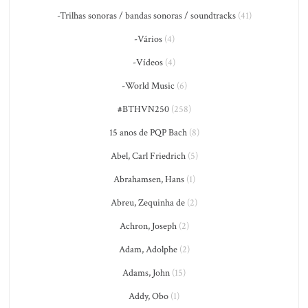
-Trilhas sonoras / bandas sonoras / soundtracks
(41)
-Vários
(4)
-Vídeos
(4)
-World Music
(6)
#BTHVN250
(258)
15 anos de PQP Bach
(8)
Abel, Carl Friedrich
(5)
Abrahamsen, Hans
(1)
Abreu, Zequinha de
(2)
Achron, Joseph
(2)
Adam, Adolphe
(2)
Adams, John
(15)
Addy, Obo
(1)