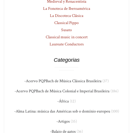
Medieval y Renacentista
La Fonoteca de Iberoamérica
La Discoteca Clásica
Classical Pippo
Susato
Classical music in concert
Laureate Conductors
Categorias
-Acervo PQPBach de Música Clássica Brasileira
(37)
-Acervo PQPBach de Música Colonial e Imperial Brasileira
(186)
-África
(12)
-Alma Latina: música das Américas sob o domínio europeu
(100)
-Artigos
(35)
-Balaio de gatos
(36)