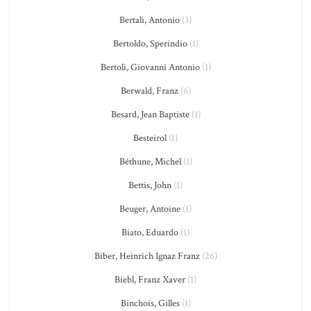
Bertali, Antonio
(3)
Bertoldo, Sperindio
(1)
Bertoli, Giovanni Antonio
(1)
Berwald, Franz
(6)
Besard, Jean Baptiste
(1)
Besteirol
(1)
Béthune, Michel
(1)
Bettis, John
(1)
Beuger, Antoine
(1)
Biato, Eduardo
(1)
Biber, Heinrich Ignaz Franz
(26)
Biebl, Franz Xaver
(1)
Binchois, Gilles
(1)