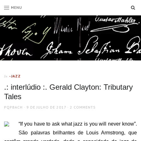
SE
MENU
-JAZZ
In
.: interlúdio :. Gerald Clayton: Tributary
Tales
AUTHOR
POSTED
PQPBACH
9 DE JULHO DE 2017
2 COMMENTS
ON
“If you have to ask what jazz is you will never know”.
São palavras brilhantes de Louis Armstrong, que