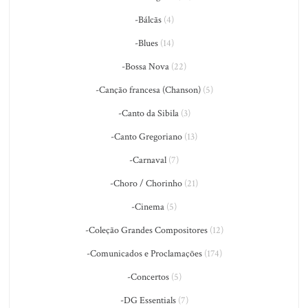
-Bálcãs
(4)
-Blues
(14)
-Bossa Nova
(22)
-Canção francesa (Chanson)
(5)
-Canto da Sibila
(3)
-Canto Gregoriano
(13)
-Carnaval
(7)
-Choro / Chorinho
(21)
-Cinema
(5)
-Coleção Grandes Compositores
(12)
-Comunicados e Proclamações
(174)
-Concertos
(5)
-DG Essentials
(7)