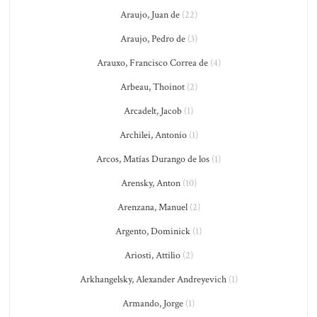
Araujo, Juan de
(22)
Araujo, Pedro de
(3)
Arauxo, Francisco Correa de
(4)
Arbeau, Thoinot
(2)
Arcadelt, Jacob
(1)
Archilei, Antonio
(1)
Arcos, Matías Durango de los
(1)
Arensky, Anton
(10)
Arenzana, Manuel
(2)
Argento, Dominick
(1)
Ariosti, Attilio
(2)
Arkhangelsky, Alexander Andreyevich
(1)
Armando, Jorge
(1)