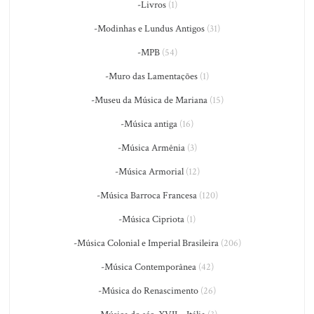
-Livros
(1)
-Modinhas e Lundus Antigos
(31)
-MPB
(54)
-Muro das Lamentações
(1)
-Museu da Música de Mariana
(15)
-Música antiga
(16)
-Música Armênia
(3)
-Música Armorial
(12)
-Música Barroca Francesa
(120)
-Música Cipriota
(1)
-Música Colonial e Imperial Brasileira
(206)
-Música Contemporânea
(42)
-Música do Renascimento
(26)