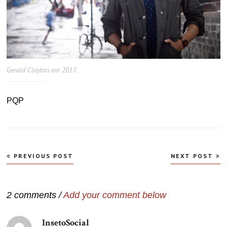
Gerald Clayton em 2017.
PQP
Navegação
PREVIOUS POST
NEXT POST
de
Post
2 comments /
Add your comment below
InsetoSocial
disse: