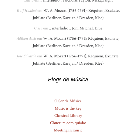
Cássio
em
.: interlúdio :. Nicholas Payton: Nick@Night
Raif Haddad
em
W. A. Mozart (1756-1791): Réquiem, Exultate,
Jubilate (Berliner, Karajan / Dresden, Klee)
Cisco
em
.: interlúdio :. Joni Mitchell: Blue
Adilson Assis
em
W. A. Mozart (1756-1791): Réquiem, Exultate,
Jubilate (Berliner, Karajan / Dresden, Klee)
José Eduardo
em
W. A. Mozart (1756-1791): Réquiem, Exultate,
Jubilate (Berliner, Karajan / Dresden, Klee)
Blogs de Música
O Ser da Música
Music is the key
Classical Library
Chucrute com quiabo
Meeting in music