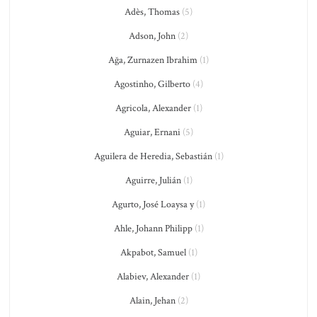
Adès, Thomas
(5)
Adson, John
(2)
Ağa, Zurnazen Ibrahim
(1)
Agostinho, Gilberto
(4)
Agricola, Alexander
(1)
Aguiar, Ernani
(5)
Aguilera de Heredia, Sebastián
(1)
Aguirre, Julián
(1)
Agurto, José Loaysa y
(1)
Ahle, Johann Philipp
(1)
Akpabot, Samuel
(1)
Alabiev, Alexander
(1)
Alain, Jehan
(2)