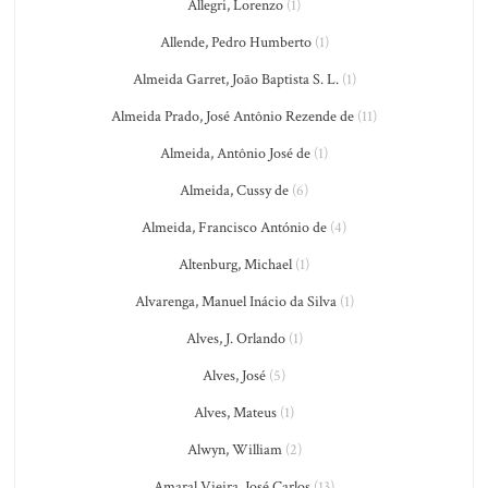
Allegri, Lorenzo
(1)
Allende, Pedro Humberto
(1)
Almeida Garret, João Baptista S. L.
(1)
Almeida Prado, José Antônio Rezende de
(11)
Almeida, Antônio José de
(1)
Almeida, Cussy de
(6)
Almeida, Francisco António de
(4)
Altenburg, Michael
(1)
Alvarenga, Manuel Inácio da Silva
(1)
Alves, J. Orlando
(1)
Alves, José
(5)
Alves, Mateus
(1)
Alwyn, William
(2)
Amaral Vieira, José Carlos
(13)