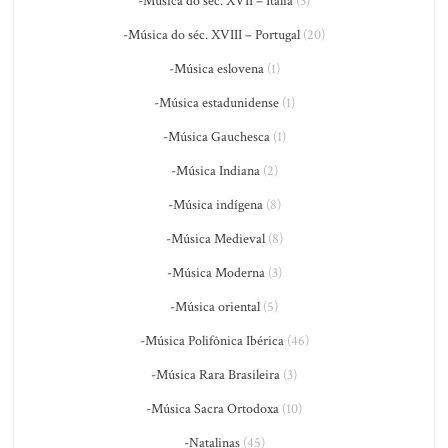
-Música do séc. XVII – Itália
(3)
-Música do séc. XVIII – Portugal
(20)
-Música eslovena
(1)
-Música estadunidense
(1)
-Música Gauchesca
(1)
-Música Indiana
(2)
-Música indígena
(8)
-Música Medieval
(8)
-Música Moderna
(3)
-Música oriental
(5)
-Música Polifônica Ibérica
(46)
-Música Rara Brasileira
(3)
-Música Sacra Ortodoxa
(10)
-Natalinas
(45)