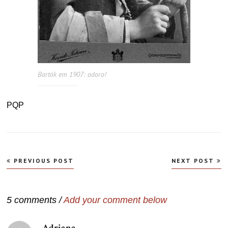
Bartók em 1907: adoro!
PQP
Navegação
PREVIOUS POST
NEXT POST
de
Post
5 comments /
Add your comment below
Adriana
disse: