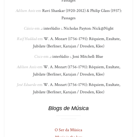
Passages
Adilson Assis
em
Ravi Shankar (1920-2012) & Philip Glass (1937):
Passages
Cássio
em
.: interlúdio :. Nicholas Payton: Nick@Night
Raif Haddad
em
W. A. Mozart (1756-1791): Réquiem, Exultate,
Jubilate (Berliner, Karajan / Dresden, Klee)
Cisco
em
.: interlúdio :. Joni Mitchell: Blue
Adilson Assis
em
W. A. Mozart (1756-1791): Réquiem, Exultate,
Jubilate (Berliner, Karajan / Dresden, Klee)
José Eduardo
em
W. A. Mozart (1756-1791): Réquiem, Exultate,
Jubilate (Berliner, Karajan / Dresden, Klee)
Blogs de Música
O Ser da Música