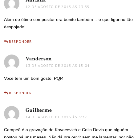
12 DE AGOSTO DE 2013 ÀS 23:35
Além de ótimo compositor era bonito também… e que figurino tão
despojado!
RESPONDER
Vanderson
disse:
13 DE AGOSTO DE 2013 ÀS 15:04
Você tem um bom gosto, PQP.
RESPONDER
Guilherme
disse:
14 DE AGOSTO DE 2013 ÀS 6:27
Campeã é a gravação de Kovacevich e Colin Davis que alguém
postou há uns meses. Não dá pra ouvir sem me lamentar, por não