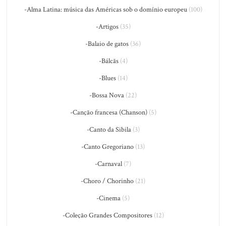
-Alma Latina: música das Américas sob o domínio europeu
(100)
-Artigos
(35)
-Balaio de gatos
(36)
-Bálcãs
(4)
-Blues
(14)
-Bossa Nova
(22)
-Canção francesa (Chanson)
(5)
-Canto da Sibila
(3)
-Canto Gregoriano
(13)
-Carnaval
(7)
-Choro / Chorinho
(21)
-Cinema
(5)
-Coleção Grandes Compositores
(12)