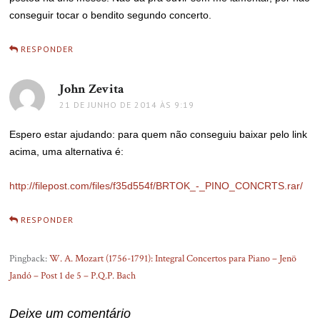
conseguir tocar o bendito segundo concerto.
RESPONDER
John Zevita
disse:
21 DE JUNHO DE 2014 ÀS 9:19
Espero estar ajudando: para quem não conseguiu baixar pelo link
acima, uma alternativa é:
http://filepost.com/files/f35d554f/BRTOK_-_PINO_CONCRTS.rar/
RESPONDER
Pingback:
W. A. Mozart (1756-1791): Integral Concertos para Piano – Jenö
Jandó – Post 1 de 5 – P.Q.P. Bach
Deixe um comentário