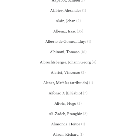
Akpabot, Samuel
(1)
Alabiev, Alexander
(1)
Alain, Jehan
(2)
Albéniz, Isaac
(35)
Alberto de Gomez, Lluys
(1)
Albinoni, Tomaso
(16)
Albrechtsberger, Johann Georg
(4)
Albrici, Vincenzo
(2)
Aleñar, Mathías (atribuido)
(1)
Alfonso X (El Sabio)
(7)
Alfvén, Hugo
(2)
Ali-Zadeh, Franghiz
(2)
Alimonda, Heitor
(1)
Alison, Richard
(1)