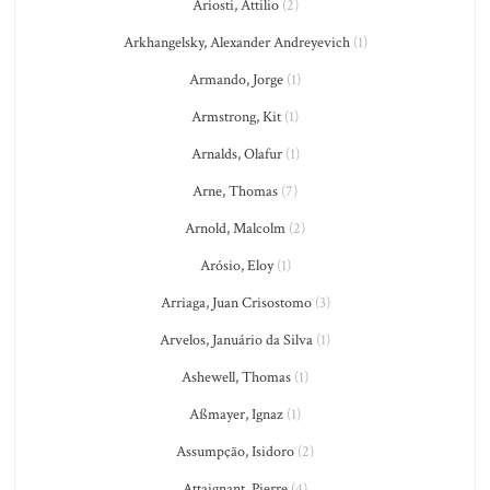
Ariosti, Attilio
(2)
Arkhangelsky, Alexander Andreyevich
(1)
Armando, Jorge
(1)
Armstrong, Kit
(1)
Arnalds, Olafur
(1)
Arne, Thomas
(7)
Arnold, Malcolm
(2)
Arósio, Eloy
(1)
Arriaga, Juan Crisostomo
(3)
Arvelos, Januário da Silva
(1)
Ashewell, Thomas
(1)
Aßmayer, Ignaz
(1)
Assumpção, Isidoro
(2)
Attaignant, Pierre
(4)