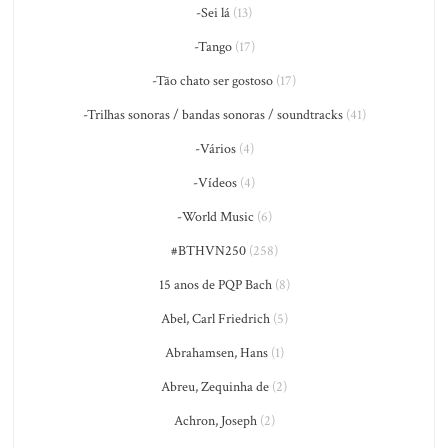
-Sei lá
(13)
-Tango
(17)
-Tão chato ser gostoso
(17)
-Trilhas sonoras / bandas sonoras / soundtracks
(41)
-Vários
(4)
-Vídeos
(4)
-World Music
(6)
#BTHVN250
(258)
15 anos de PQP Bach
(8)
Abel, Carl Friedrich
(5)
Abrahamsen, Hans
(1)
Abreu, Zequinha de
(2)
Achron, Joseph
(2)