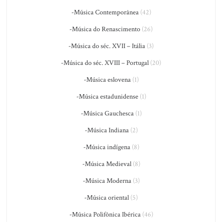
-Música Contemporânea
(42)
-Música do Renascimento
(26)
-Música do séc. XVII – Itália
(3)
-Música do séc. XVIII – Portugal
(20)
-Música eslovena
(1)
-Música estadunidense
(1)
-Música Gauchesca
(1)
-Música Indiana
(2)
-Música indígena
(8)
-Música Medieval
(8)
-Música Moderna
(3)
-Música oriental
(5)
-Música Polifônica Ibérica
(46)