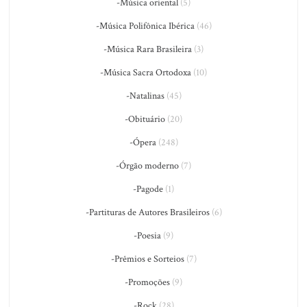
-Música oriental
(5)
-Música Polifônica Ibérica
(46)
-Música Rara Brasileira
(3)
-Música Sacra Ortodoxa
(10)
-Natalinas
(45)
-Obituário
(20)
-Ópera
(248)
-Órgão moderno
(7)
-Pagode
(1)
-Partituras de Autores Brasileiros
(6)
-Poesia
(9)
-Prêmios e Sorteios
(7)
-Promoções
(9)
-Rock
(28)