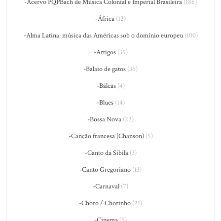
-Acervo PQPBach de Música Colonial e Imperial Brasileira
(186)
-África
(12)
-Alma Latina: música das Américas sob o domínio europeu
(100)
-Artigos
(35)
-Balaio de gatos
(36)
-Bálcãs
(4)
-Blues
(14)
-Bossa Nova
(22)
-Canção francesa (Chanson)
(5)
-Canto da Sibila
(3)
-Canto Gregoriano
(13)
-Carnaval
(7)
-Choro / Chorinho
(21)
-Cinema
(5)