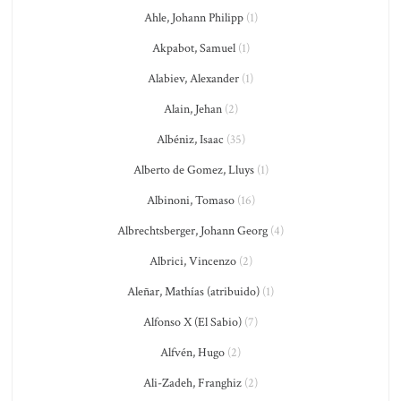
Ahle, Johann Philipp
(1)
Akpabot, Samuel
(1)
Alabiev, Alexander
(1)
Alain, Jehan
(2)
Albéniz, Isaac
(35)
Alberto de Gomez, Lluys
(1)
Albinoni, Tomaso
(16)
Albrechtsberger, Johann Georg
(4)
Albrici, Vincenzo
(2)
Aleñar, Mathías (atribuido)
(1)
Alfonso X (El Sabio)
(7)
Alfvén, Hugo
(2)
Ali-Zadeh, Franghiz
(2)