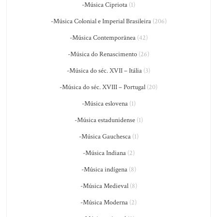
-Música Cipriota
(1)
-Música Colonial e Imperial Brasileira
(206)
-Música Contemporânea
(42)
-Música do Renascimento
(26)
-Música do séc. XVII – Itália
(3)
-Música do séc. XVIII – Portugal
(20)
-Música eslovena
(1)
-Música estadunidense
(1)
-Música Gauchesca
(1)
-Música Indiana
(2)
-Música indígena
(8)
-Música Medieval
(8)
-Música Moderna
(2)