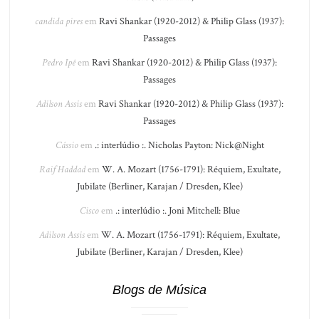
candida pires
em
Ravi Shankar (1920-2012) & Philip Glass (1937):
Passages
Pedro Ipê
em
Ravi Shankar (1920-2012) & Philip Glass (1937):
Passages
Adilson Assis
em
Ravi Shankar (1920-2012) & Philip Glass (1937):
Passages
Cássio
em
.: interlúdio :. Nicholas Payton: Nick@Night
Raif Haddad
em
W. A. Mozart (1756-1791): Réquiem, Exultate,
Jubilate (Berliner, Karajan / Dresden, Klee)
Cisco
em
.: interlúdio :. Joni Mitchell: Blue
Adilson Assis
em
W. A. Mozart (1756-1791): Réquiem, Exultate,
Jubilate (Berliner, Karajan / Dresden, Klee)
Blogs de Música