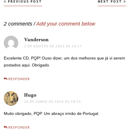
Navegação
PREVIOUS POST
NEXT POST
de
Post
2 comments /
Add your comment below
Vanderson
disse:
2 DE AGOSTO DE 2014 ÀS 10:27
Excelente CD, PQP! Ouso dizer, um dos melhores que já vi serem
postados aqui. Obrigado.
RESPONDER
Hugo
disse:
16 DE JUNHO DE 2016 ÀS 18:55
Muito obrigado, PQP. Um abraço irmão de Portugal.
RESPONDER