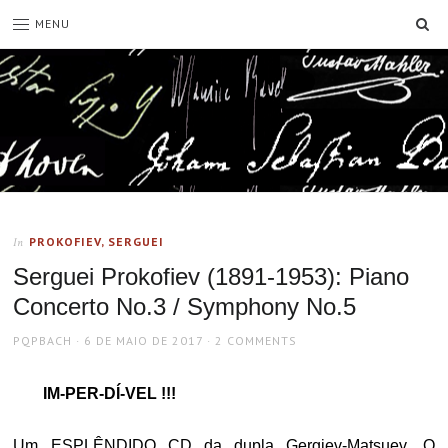
SE
MENU
PROKOFIEV, SERGUEI
In
Serguei Prokofiev (1891-1953): Piano
Concerto No.3 / Symphony No.5
AUTHOR
POSTED
PQPBACH
6 DE MAIO DE 2017
2 COMMENTS
ON
IM-PER-DÍ-VEL !!!
Um ESPLÊNDIDO CD da dupla Gergiev-Matsuev. O