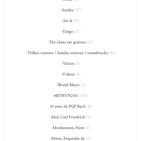
-Samba
(17)
-Sei lá
(13)
-Tango
(17)
-Tão chato ser gostoso
(17)
-Trilhas sonoras / bandas sonoras / soundtracks
(41)
-Vários
(4)
-Vídeos
(4)
-World Music
(6)
#BTHVN250
(258)
15 anos de PQP Bach
(8)
Abel, Carl Friedrich
(5)
Abrahamsen, Hans
(1)
Abreu, Zequinha de
(2)