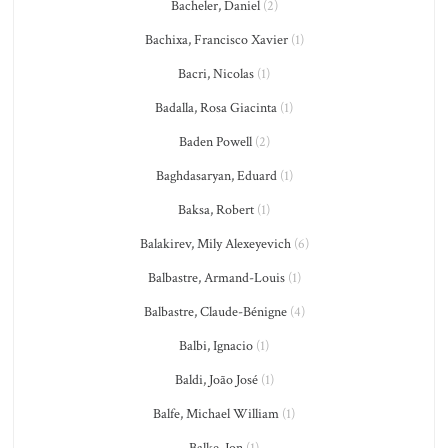
Bacheler, Daniel
(2)
Bachixa, Francisco Xavier
(1)
Bacri, Nicolas
(1)
Badalla, Rosa Giacinta
(1)
Baden Powell
(2)
Baghdasaryan, Eduard
(1)
Baksa, Robert
(1)
Balakirev, Mily Alexeyevich
(6)
Balbastre, Armand-Louis
(1)
Balbastre, Claude-Bénigne
(4)
Balbi, Ignacio
(1)
Baldi, João José
(1)
Balfe, Michael William
(1)
Balke, Jon
(1)