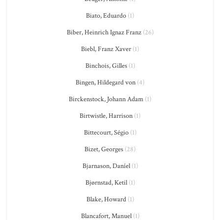
Biato, Eduardo
(1)
Biber, Heinrich Ignaz Franz
(26)
Biebl, Franz Xaver
(1)
Binchois, Gilles
(1)
Bingen, Hildegard von
(4)
Birckenstock, Johann Adam
(1)
Birtwistle, Harrison
(1)
Bittecourt, Ségio
(1)
Bizet, Georges
(28)
Bjarnason, Daníel
(1)
Bjørnstad, Ketil
(1)
Blake, Howard
(1)
Blancafort, Manuel
(1)