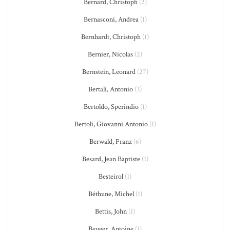
Bernard, Christoph
(2)
Bernasconi, Andrea
(1)
Bernhardt, Christoph
(1)
Bernier, Nicolas
(2)
Bernstein, Leonard
(27)
Bertali, Antonio
(3)
Bertoldo, Sperindio
(1)
Bertoli, Giovanni Antonio
(1)
Berwald, Franz
(6)
Besard, Jean Baptiste
(1)
Besteirol
(1)
Béthune, Michel
(1)
Bettis, John
(1)
Beuger, Antoine
(1)