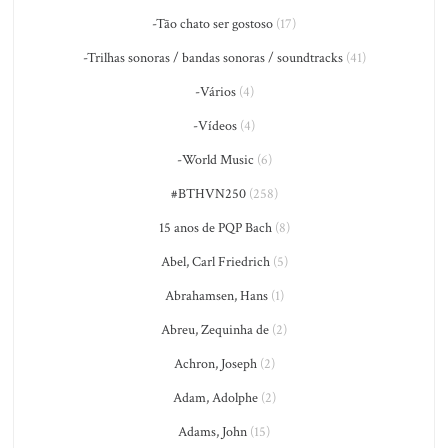
-Tão chato ser gostoso
(17)
-Trilhas sonoras / bandas sonoras / soundtracks
(41)
-Vários
(4)
-Vídeos
(4)
-World Music
(6)
#BTHVN250
(258)
15 anos de PQP Bach
(8)
Abel, Carl Friedrich
(5)
Abrahamsen, Hans
(1)
Abreu, Zequinha de
(2)
Achron, Joseph
(2)
Adam, Adolphe
(2)
Adams, John
(15)