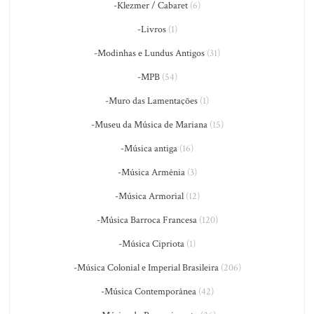
-Klezmer / Cabaret
(6)
-Livros
(1)
-Modinhas e Lundus Antigos
(31)
-MPB
(54)
-Muro das Lamentações
(1)
-Museu da Música de Mariana
(15)
-Música antiga
(16)
-Música Armênia
(3)
-Música Armorial
(12)
-Música Barroca Francesa
(120)
-Música Cipriota
(1)
-Música Colonial e Imperial Brasileira
(206)
-Música Contemporânea
(42)