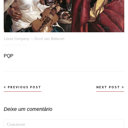
Loose Company — Dirck van Baburen
PQP
Navegação
PREVIOUS POST
NEXT POST
de
Post
Deixe um comentário
COMMENT