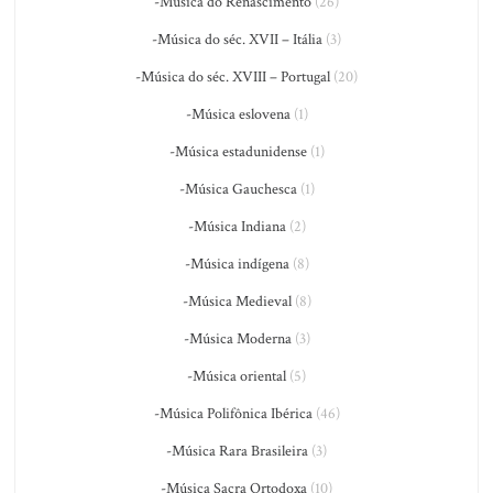
-Música do Renascimento
(26)
-Música do séc. XVII – Itália
(3)
-Música do séc. XVIII – Portugal
(20)
-Música eslovena
(1)
-Música estadunidense
(1)
-Música Gauchesca
(1)
-Música Indiana
(2)
-Música indígena
(8)
-Música Medieval
(8)
-Música Moderna
(3)
-Música oriental
(5)
-Música Polifônica Ibérica
(46)
-Música Rara Brasileira
(3)
-Música Sacra Ortodoxa
(10)