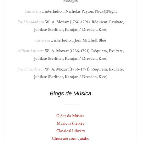
Passages
Cássio
em
.: interlúdio :. Nicholas Payton: Nick@Night
Raif Haddad
em
W. A. Mozart (1756-1791): Réquiem, Exultate,
Jubilate (Berliner, Karajan / Dresden, Klee)
Cisco
em
.: interlúdio :. Joni Mitchell: Blue
Adilson Assis
em
W. A. Mozart (1756-1791): Réquiem, Exultate,
Jubilate (Berliner, Karajan / Dresden, Klee)
José Eduardo
em
W. A. Mozart (1756-1791): Réquiem, Exultate,
Jubilate (Berliner, Karajan / Dresden, Klee)
Blogs de Música
O Ser da Música
Music is the key
Classical Library
Chucrute com quiabo