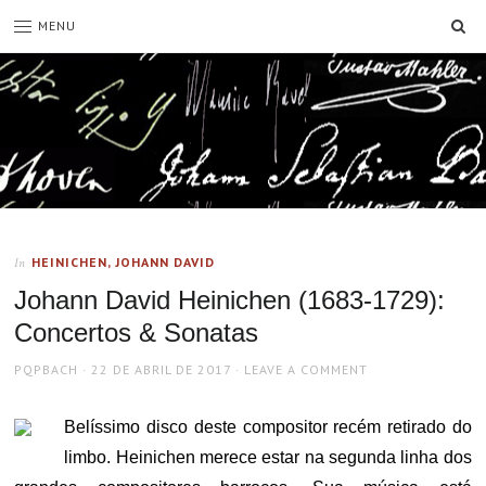
SE
MENU
HEINICHEN, JOHANN DAVID
In
Johann David Heinichen (1683-1729):
Concertos & Sonatas
AUTHOR
POSTED
PQPBACH
22 DE ABRIL DE 2017
LEAVE A COMMENT
ON
Belíssimo disco deste compositor recém retirado do
limbo. Heinichen merece estar na segunda linha dos