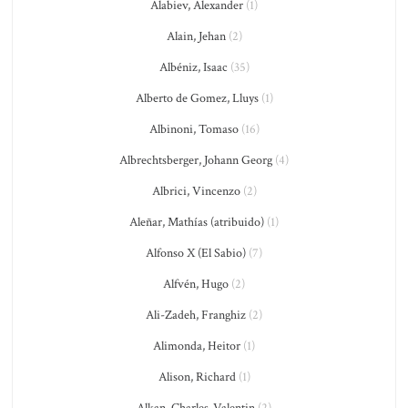
Alabiev, Alexander
(1)
Alain, Jehan
(2)
Albéniz, Isaac
(35)
Alberto de Gomez, Lluys
(1)
Albinoni, Tomaso
(16)
Albrechtsberger, Johann Georg
(4)
Albrici, Vincenzo
(2)
Aleñar, Mathías (atribuido)
(1)
Alfonso X (El Sabio)
(7)
Alfvén, Hugo
(2)
Ali-Zadeh, Franghiz
(2)
Alimonda, Heitor
(1)
Alison, Richard
(1)
Alkan, Charles-Valentin
(2)