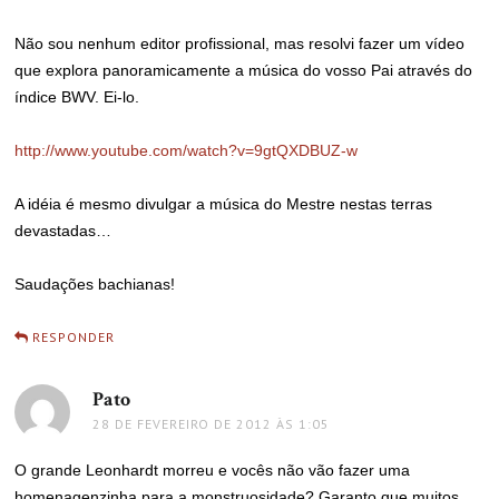
Não sou nenhum editor profissional, mas resolvi fazer um vídeo
que explora panoramicamente a música do vosso Pai através do
índice BWV. Ei-lo.
http://www.youtube.com/watch?v=9gtQXDBUZ-w
A idéia é mesmo divulgar a música do Mestre nestas terras
devastadas…
Saudações bachianas!
RESPONDER
Pato
disse:
28 DE FEVEREIRO DE 2012 ÀS 1:05
O grande Leonhardt morreu e vocês não vão fazer uma
homenagenzinha para a monstruosidade? Garanto que muitos