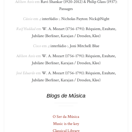
Adilson Assis
em
Ravi Shankar (1920-2012) & Philip Glass (1937):
Passages
Cássio
em
.: interlúdio :. Nicholas Payton: Nick@Night
Raif Haddad
em
W. A. Mozart (1756-1791): Réquiem, Exultate,
Jubilate (Berliner, Karajan / Dresden, Klee)
Cisco
em
.: interlúdio :. Joni Mitchell: Blue
Adilson Assis
em
W. A. Mozart (1756-1791): Réquiem, Exultate,
Jubilate (Berliner, Karajan / Dresden, Klee)
José Eduardo
em
W. A. Mozart (1756-1791): Réquiem, Exultate,
Jubilate (Berliner, Karajan / Dresden, Klee)
Blogs de Música
O Ser da Música
Music is the key
Classical Library