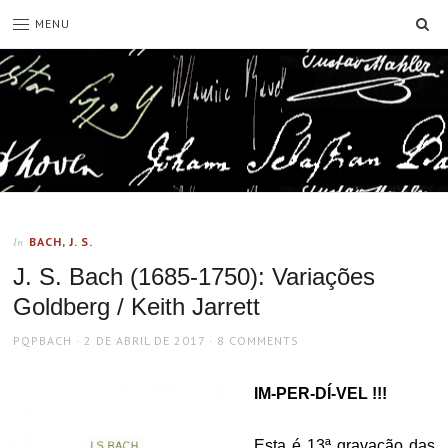
SE
MENU
BACH, J. S.
In
J. S. Bach (1685-1750): Variações
Goldberg / Keith Jarrett
AUTHOR
POSTED
PQPBACH
2 DE ABRIL DE 2017
8 COMMENTS
ON
IM-PER-DÍ-VEL !!!
Esta é 13ª gravação das