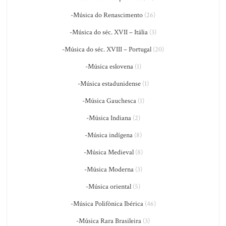
-Música do Renascimento
(26)
-Música do séc. XVII – Itália
(3)
-Música do séc. XVIII – Portugal
(20)
-Música eslovena
(1)
-Música estadunidense
(1)
-Música Gauchesca
(1)
-Música Indiana
(2)
-Música indígena
(8)
-Música Medieval
(8)
-Música Moderna
(3)
-Música oriental
(5)
-Música Polifônica Ibérica
(46)
-Música Rara Brasileira
(3)