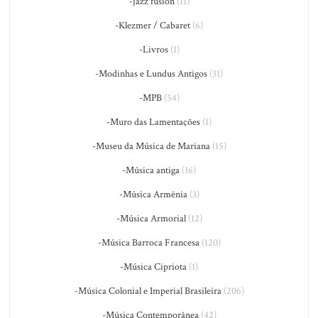
-jazz fusion
(11)
-Klezmer / Cabaret
(6)
-Livros
(1)
-Modinhas e Lundus Antigos
(31)
-MPB
(54)
-Muro das Lamentações
(1)
-Museu da Música de Mariana
(15)
-Música antiga
(16)
-Música Armênia
(3)
-Música Armorial
(12)
-Música Barroca Francesa
(120)
-Música Cipriota
(1)
-Música Colonial e Imperial Brasileira
(206)
-Música Contemporânea
(42)