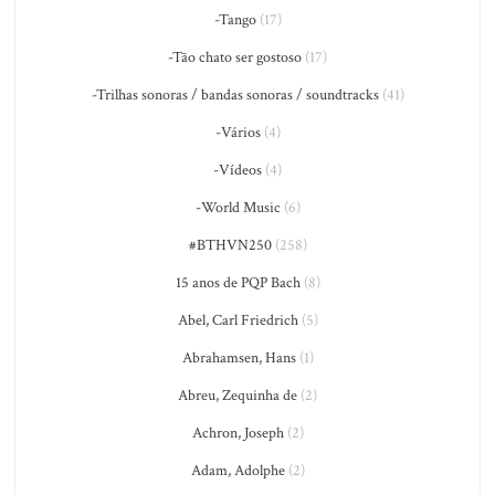
-Tango
(17)
-Tão chato ser gostoso
(17)
-Trilhas sonoras / bandas sonoras / soundtracks
(41)
-Vários
(4)
-Vídeos
(4)
-World Music
(6)
#BTHVN250
(258)
15 anos de PQP Bach
(8)
Abel, Carl Friedrich
(5)
Abrahamsen, Hans
(1)
Abreu, Zequinha de
(2)
Achron, Joseph
(2)
Adam, Adolphe
(2)