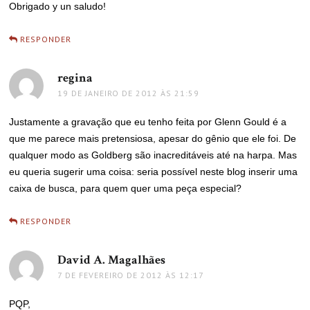
Obrigado y un saludo!
RESPONDER
regina
disse:
19 DE JANEIRO DE 2012 ÀS 21:59
Justamente a gravação que eu tenho feita por Glenn Gould é a
que me parece mais pretensiosa, apesar do gênio que ele foi. De
qualquer modo as Goldberg são inacreditáveis até na harpa. Mas
eu queria sugerir uma coisa: seria possível neste blog inserir uma
caixa de busca, para quem quer uma peça especial?
RESPONDER
David A. Magalhães
disse:
7 DE FEVEREIRO DE 2012 ÀS 12:17
PQP,