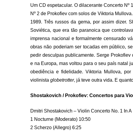
Um CD espetacular. O dilacerante Concerto Nº 1
Nº 2 de Prokofiev com solos de Viktoria Mullova
1989. Três russos da gema, por assim dizer. 
Soviética, que era tão paranoica que controlav
imprensa nacional e formalmente censurado vár
obras não poderiam ser tocadas em público, seu
pedir desculpas publicamente. Serge Prokofiev
e na Europa, mas voltou para o seu país natal j
obediência e fidelidade. Viktoria Mullova, p
violinista
globetrotter
, já teve outra vida. E quan
Shostakovich / Prokofiev: Concertos para Vio
Dmitri Shostakovich – Violin Concerto No. 1 In A
1 Nocturne (Moderato) 10:50
2 Scherzo (Allegro) 6:25