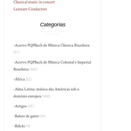
Classical music in concert
Laureate Conductors
Categorias
-Acervo PQPBach de Música Clássica Brasileira
(37)
-Acervo PQPBach de Música Colonial e Imperial
Brasileira
(186)
-África
(12)
-Alma Latina: música das Américas sob o
domínio europeu
(100)
-Artigos
(35)
-Balaio de gatos
(36)
-Bálcãs
(4)