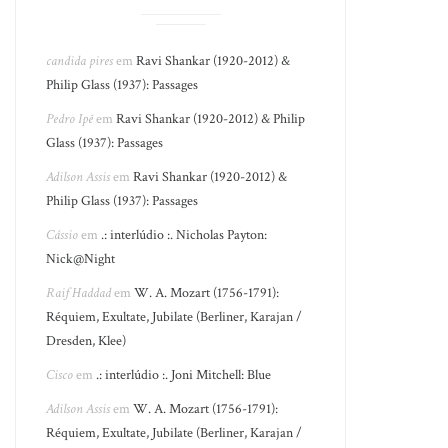
candida pires
em
Ravi Shankar (1920-2012) &
Philip Glass (1937): Passages
Pedro Ipê
em
Ravi Shankar (1920-2012) & Philip
Glass (1937): Passages
Adilson Assis
em
Ravi Shankar (1920-2012) &
Philip Glass (1937): Passages
Cássio
em
.: interlúdio :. Nicholas Payton:
Nick@Night
Raif Haddad
em
W. A. Mozart (1756-1791):
Réquiem, Exultate, Jubilate (Berliner, Karajan /
Dresden, Klee)
Cisco
em
.: interlúdio :. Joni Mitchell: Blue
Adilson Assis
em
W. A. Mozart (1756-1791):
Réquiem, Exultate, Jubilate (Berliner, Karajan /