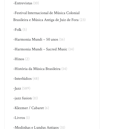
-Entrevistas
(10)
-Festival Internacional de Música Colonial
Brasileira e Música Antiga de Juiz de Fora
(23)
-Folk
(5)
-Harmonia Mundi – 50 anos
(16)
-Harmonia Mundi – Sacred Music
(14)
-Hinos
(2)
-História da Música Brasileira
(14)
-Interlúdios
(48)
-Jazz
(589)
-jazz fusion
(11)
-Klezmer / Cabaret
(6)
-Livros
(1)
-Modinhas e Lundus Antigos
(31)