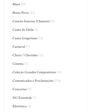
-Blues
(14)
-Bossa Nova
(22)
-Canção francesa (Chanson)
(5)
-Canto da Sibila
(3)
-Canto Gregoriano
(13)
-Carnaval
(7)
-Choro / Chorinho
(21)
-Cinema
(5)
-Coleção Grandes Compositores
(12)
-Comunicados e Proclamações
(174)
-Concertos
(5)
-DG Essentials
(7)
-Eletrônica
(3)