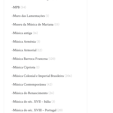
-MPB
(54)
-Muro das Lamentações
(1)
-Museu da Música de Mariana
(15)
-Música antiga
(16)
-Música Armênia
(3)
-Música Armorial
(12)
-Música Barroca Francesa
(120)
-Música Cipriota
(1)
-Música Colonial e Imperial Brasileira
(206)
-Música Contemporânea
(42)
-Música do Renascimento
(26)
-Música do séc. XVII – Itália
(3)
-Música do séc. XVIII – Portugal
(20)