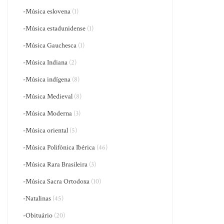
-Música eslovena
(1)
-Música estadunidense
(1)
-Música Gauchesca
(1)
-Música Indiana
(2)
-Música indígena
(8)
-Música Medieval
(8)
-Música Moderna
(3)
-Música oriental
(5)
-Música Polifônica Ibérica
(46)
-Música Rara Brasileira
(3)
-Música Sacra Ortodoxa
(10)
-Natalinas
(45)
-Obituário
(20)