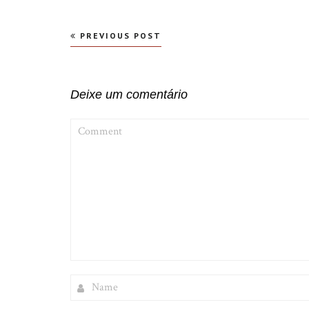
Navegação
PREVIOUS POST
de
Post
Deixe um comentário
COMMENT
NAME