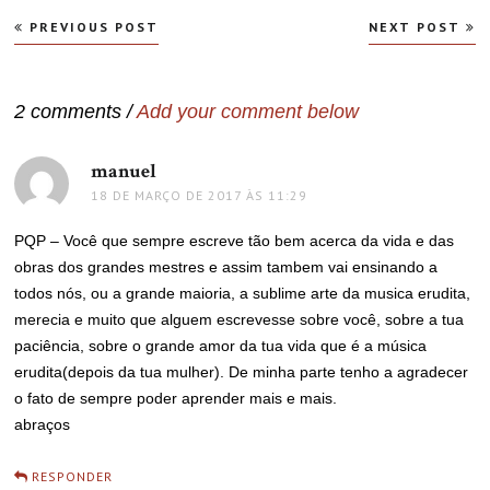
Navegação
PREVIOUS POST
NEXT POST
de
Post
2 comments /
Add your comment below
manuel
disse:
18 DE MARÇO DE 2017 ÀS 11:29
PQP – Você que sempre escreve tão bem acerca da vida e das
obras dos grandes mestres e assim tambem vai ensinando a
todos nós, ou a grande maioria, a sublime arte da musica erudita,
merecia e muito que alguem escrevesse sobre você, sobre a tua
paciência, sobre o grande amor da tua vida que é a música
erudita(depois da tua mulher). De minha parte tenho a agradecer
o fato de sempre poder aprender mais e mais.
abraços
RESPONDER