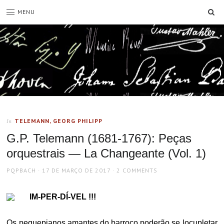
SE
MENU
TELEMANN, GEORG PHILIPP
In
G.P. Telemann (1681-1767): Peças
orquestrais — La Changeante (Vol. 1)
AUTHOR
POSTED
PQPBACH
17 DE MARÇO DE 2017
2 COMMENTS
ON
IM-PER-DÍ-VEL !!!
Os pequepianos amantes do barroco poderão se locupletar