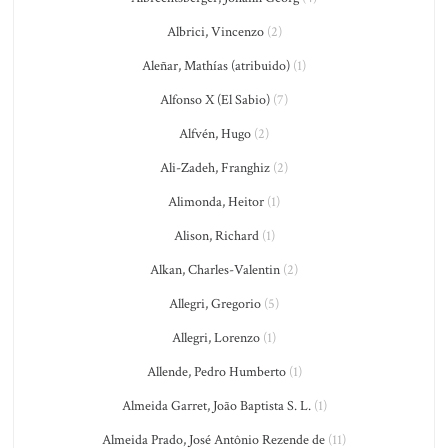
Albrici, Vincenzo
(2)
Aleñar, Mathías (atribuido)
(1)
Alfonso X (El Sabio)
(7)
Alfvén, Hugo
(2)
Ali-Zadeh, Franghiz
(2)
Alimonda, Heitor
(1)
Alison, Richard
(1)
Alkan, Charles-Valentin
(2)
Allegri, Gregorio
(5)
Allegri, Lorenzo
(1)
Allende, Pedro Humberto
(1)
Almeida Garret, João Baptista S. L.
(1)
Almeida Prado, José Antônio Rezende de
(11)