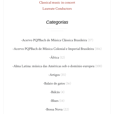
Classical music in concert
Laureate Conductors
Categorias
-Acervo PQPBach de Música Clássica Brasileira
(37)
-Acervo PQPBach de Música Colonial e Imperial Brasileira
(186)
-África
(12)
-Alma Latina: música das Américas sob o domínio europeu
(100)
-Artigos
(35)
-Balaio de gatos
(36)
-Bálcãs
(4)
-Blues
(14)
-Bossa Nova
(22)