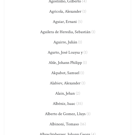
Agostinho, Gilberto
(4)
Agricola, Alexander
(1)
Aguiar, Ernani
(5)
Aguilera de Heredia, Sebastián
(1)
Aguirre, Julián
(1)
Agurto, José Loaysa y
(1)
Ahle, Johann Philipp
(1)
Akpabot, Samuel
(1)
Alabiev, Alexander
(1)
Alain, Jehan
(2)
Albéniz, Isaac
(35)
Alberto de Gomez, Lluys
(1)
Albinoni, Tomaso
(16)
Albrechtsberger, Johann Georg
(4)