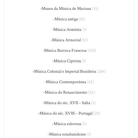
-Museu da Música de Mariana
(15)
-Música antiga
(16)
-Música Armênia
(3)
-Música Armorial
(12)
-Música Barroca Francesa
(120)
-Música Cipriota
(1)
-Música Colonial e Imperial Brasileira
(206)
-Música Contemporânea
(42)
-Música do Renascimento
(26)
-Música do séc. XVII – Itália
(3)
-Música do séc. XVIII – Portugal
(20)
-Música eslovena
(1)
-Música estadunidense
(1)