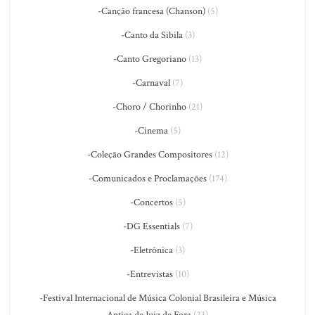
-Canção francesa (Chanson)
(5)
-Canto da Sibila
(3)
-Canto Gregoriano
(13)
-Carnaval
(7)
-Choro / Chorinho
(21)
-Cinema
(5)
-Coleção Grandes Compositores
(12)
-Comunicados e Proclamações
(174)
-Concertos
(5)
-DG Essentials
(7)
-Eletrônica
(3)
-Entrevistas
(10)
-Festival Internacional de Música Colonial Brasileira e Música
Antiga de Juiz de Fora
(23)