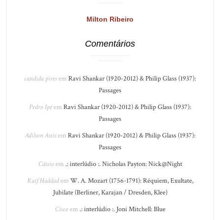
Milton Ribeiro
Comentários
candida pires
em
Ravi Shankar (1920-2012) & Philip Glass (1937):
Passages
Pedro Ipê
em
Ravi Shankar (1920-2012) & Philip Glass (1937):
Passages
Adilson Assis
em
Ravi Shankar (1920-2012) & Philip Glass (1937):
Passages
Cássio
em
.: interlúdio :. Nicholas Payton: Nick@Night
Raif Haddad
em
W. A. Mozart (1756-1791): Réquiem, Exultate,
Jubilate (Berliner, Karajan / Dresden, Klee)
Cisco
em
.: interlúdio :. Joni Mitchell: Blue